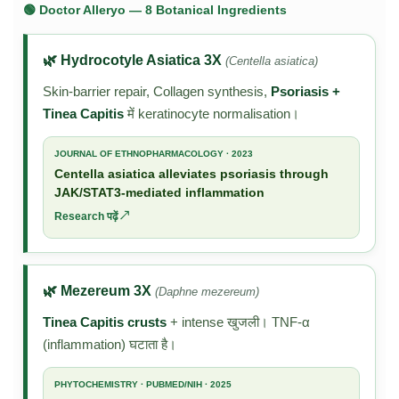
🟢 Doctor Alleryo — 8 Botanical Ingredients
🌿 Hydrocotyle Asiatica 3X
(Centella asiatica)
Skin-barrier repair, Collagen synthesis,
Psoriasis +
Tinea Capitis
में keratinocyte normalisation।
JOURNAL OF ETHNOPHARMACOLOGY · 2023
Centella asiatica alleviates psoriasis through
JAK/STAT3-mediated inflammation
Research पढ़ें ↗
🌿 Mezereum 3X
(Daphne mezereum)
Tinea Capitis crusts
+ intense खुजली। TNF-α
(inflammation) घटाता है।
PHYTOCHEMISTRY · PUBMED/NIH · 2025