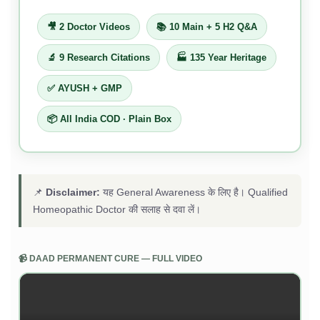
🎥 2 Doctor Videos
📚 10 Main + 5 H2 Q&A
🔬 9 Research Citations
🏭 135 Year Heritage
✅ AYUSH + GMP
📦 All India COD · Plain Box
📌
Disclaimer:
यह General Awareness के लिए है। Qualified
Homeopathic Doctor की सलाह से दवा लें।
📹 DAAD PERMANENT CURE — FULL VIDEO