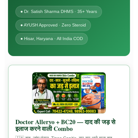
● Dr. Satish Sharma DHMS · 35+ Years
● AYUSH Approved · Zero Steroid
● Hisar, Haryana · All India COD
Doctor Alleryo + BC20 — दाद की जड़ से
इलाज करने वाली Combo