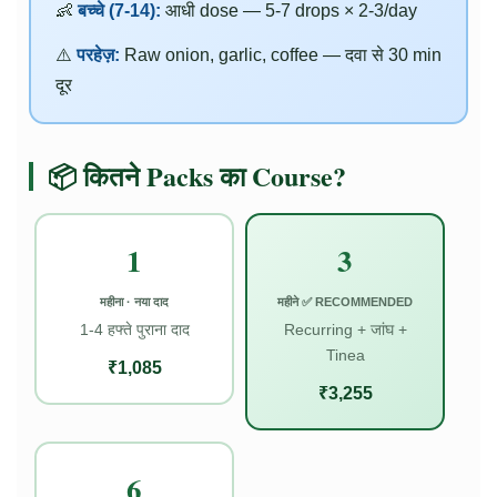
👶
बच्चे (7-14):
आधी dose — 5-7 drops × 2-3/day
⚠️
परहेज़:
Raw onion, garlic, coffee — दवा से 30 min
दूर
📦 कितने Packs का Course?
1
3
महीना · नया दाद
महीने ✅ RECOMMENDED
1-4 हफ्ते पुराना दाद
Recurring + जांघ +
Tinea
₹1,085
₹3,255
6