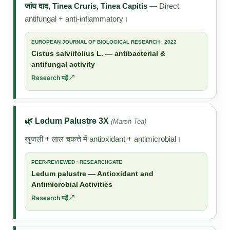
जांघ दाद, Tinea Cruris, Tinea Capitis
— Direct
antifungal + anti-inflammatory।
EUROPEAN JOURNAL OF BIOLOGICAL RESEARCH · 2022
Cistus salviifolius L. — antibacterial &
antifungal activity
Research पढ़ें ↗
🌿 Ledum Palustre 3X
(Marsh Tea)
खुजली + लाल चकत्ते में antioxidant + antimicrobial।
PEER-REVIEWED · RESEARCHGATE
Ledum palustre — Antioxidant and
Antimicrobial Activities
Research पढ़ें ↗