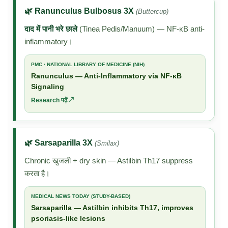
🌿 Ranunculus Bulbosus 3X
(Buttercup)
दाद में पानी भरे छाले
(Tinea Pedis/Manuum) — NF-κB anti-
inflammatory।
PMC · NATIONAL LIBRARY OF MEDICINE (NIH)
Ranunculus — Anti-Inflammatory via NF-κB
Signaling
Research पढ़ें ↗
🌿 Sarsaparilla 3X
(Smilax)
Chronic खुजली + dry skin — Astilbin Th17 suppress
करता है।
MEDICAL NEWS TODAY (STUDY-BASED)
Sarsaparilla — Astilbin inhibits Th17, improves
psoriasis-like lesions