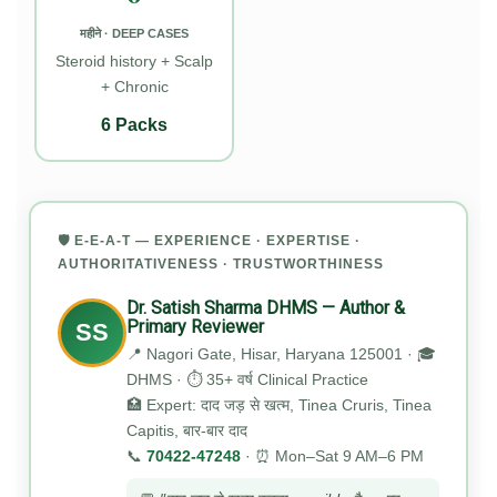
महीने · DEEP CASES
Steroid history + Scalp
+ Chronic
6 Packs
🛡️ E-E-A-T — EXPERIENCE · EXPERTISE ·
AUTHORITATIVENESS · TRUSTWORTHINESS
Dr. Satish Sharma DHMS — Author &
Primary Reviewer
SS
📍 Nagori Gate, Hisar, Haryana 125001 · 🎓
DHMS · ⏱️ 35+ वर्ष Clinical Practice
🏥 Expert: दाद जड़ से खत्म, Tinea Cruris, Tinea
Capitis, बार-बार दाद
📞
70422-47248
· ⏰ Mon–Sat 9 AM–6 PM