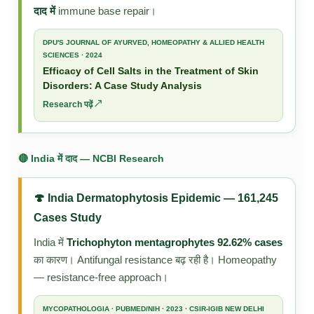
दाद में
immune base repair।
DPU'S JOURNAL OF AYURVED, HOMEOPATHY & ALLIED HEALTH
SCIENCES · 2024
Efficacy of Cell Salts in the Treatment of Skin
Disorders: A Case Study Analysis
Research पढ़ें ↗
🔴 India में दाद — NCBI Research
🍄 India Dermatophytosis Epidemic — 161,245
Cases Study
India में
Trichophyton mentagrophytes 92.62% cases
का कारण। Antifungal resistance बढ़ रही है। Homeopathy
— resistance-free approach।
MYCOPATHOLOGIA · PUBMED/NIH · 2023 · CSIR-IGIB NEW DELHI