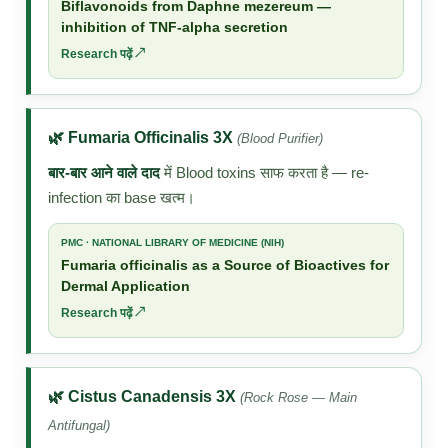
Biflavonoids from Daphne mezereum —
inhibition of TNF-alpha secretion
Research पढ़ें ↗
🌿 Fumaria Officinalis 3X
(Blood Purifier)
बार-बार आने वाले दाद
में Blood toxins साफ करता है — re-
infection का base खत्म।
PMC · NATIONAL LIBRARY OF MEDICINE (NIH)
Fumaria officinalis as a Source of Bioactives for
Dermal Application
Research पढ़ें ↗
🌿 Cistus Canadensis 3X
(Rock Rose — Main
Antifungal)