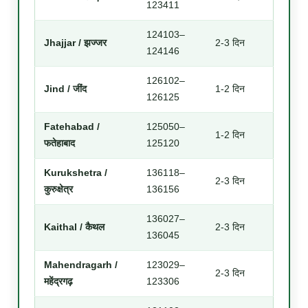
123411
124103–
Jhajjar / झज्जर
2-3 दिन
124146
126102–
Jind / जींद
1-2 दिन
126125
Fatehabad /
125050–
1-2 दिन
फतेहाबाद
125120
Kurukshetra /
136118–
2-3 दिन
कुरुक्षेत्र
136156
136027–
Kaithal / कैथल
2-3 दिन
136045
Mahendragarh /
123029–
2-3 दिन
महेंद्रगढ़
123306