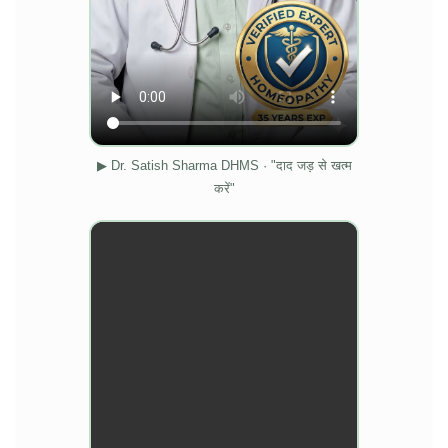
▶ Dr. Satish Sharma DHMS · "दाद जड़ से खत्म
करें"