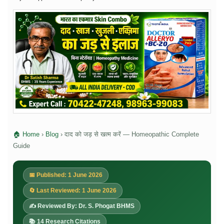
🏠 Home
›
Blog
›
दाद को जड़ से खत्म करें — Homeopathic Complete
Guide
📅 Published: 1 June 2026
🔄 Last Reviewed: 1 June 2026
✍️ Reviewed By: Dr. S. Phogat BHMS
📚 14 Research Citations