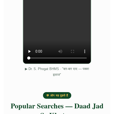
▶ Dr. S. Phogat BHMS · "बार-बार दाद — पक्का
इलाज"
💬 लोग यह पूछते हैं
Popular Searches — Daad Jad