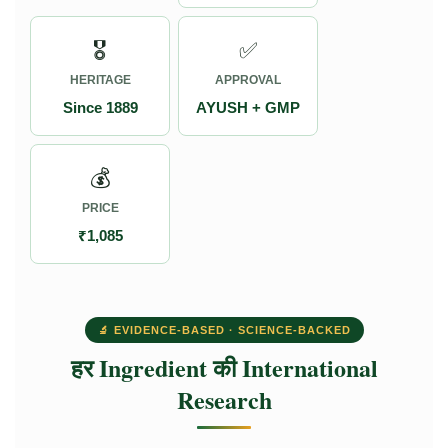
🎖️
✅
HERITAGE
APPROVAL
Since 1889
AYUSH + GMP
💰
PRICE
₹1,085
🔬 EVIDENCE-BASED · SCIENCE-BACKED
हर Ingredient की International
Research