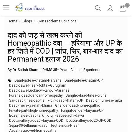
0
Home
Blogs
Skin Problems Solutions
दाद को जड़ से खत्म करने की Homeopa
दाद को जड़ से खत्म करने की
Homeopathic दवा — हरियाणा और UP के
हर ज़िले में COD | जांघ, सिर, बार-बार दाद का
Permanent इलाज 2026
By Dr. Satish Sharma DHMS 35+ Years Clinical Experience
Daad-jad-se-khatam-Haryana
Daad-jad-se-khatam-UP
Daad-dawa-Hisar-Rohtak-Gurugram
Daad-dawa-Lucknow-Kanpur-Varanasi
Purana-daad-bar-bar-homeopathy
Jangho-daad-tinea-cruris
Sar-daad-tinea-capitis
7-din-daad-khatam-UP
Daad-chhune-se-failta
Daad-mein-kya-nahi-khana
Ghar-par-daad-homeopathic
Private-part-khujli-homeopathy
Fungal-bar-bar-Haryana-UP
Eczema-vs-daad-fark
Khujli-sabse-achi-dawa
Doctor-alleryo-bc20-Haryana-COD
Doctor-alleryo-bc20-UP-COD
Sepia-30-tellurium-daad
Teqtis-india-Hisar
Ayush-approved-homeopathy