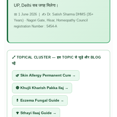
UP, Delhi सब जगह मिलेगा।
📅 1 June 2026 | ✍️ Dr. Satish Sharma DHMS (35+
Years) · Nagori Gate, Hisar, Homeopathy Council
registration Number : 5454-A
🔗 TOPICAL CLUSTER — इस TOPIC से जुड़े और BLOG
पढ़ें
🌿 Skin Allergy Permanent Cure →
🔴 Khujli Kharish Pakka Ilaj →
💊 Eczema Fungal Guide →
🍄 Sthayi Ilaaj Guide →