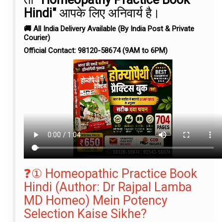
Hindi"
आपके लिए अनिवार्य है।
🚚 All India Delivery Available (By India Post & Private
Courier)
Official Contact: 98120-58674 (9AM to 6PM)
❓① Homeopathic Practice Book
Hindi (Author: Dr Rajpal Lamba
MD Homeo) Mein Potency
Selection Kaise Sikhe?