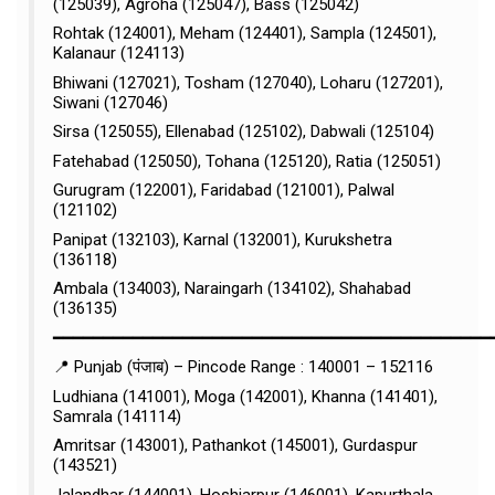
(125039), Agroha (125047), Bass (125042)
Rohtak (124001), Meham (124401), Sampla (124501),
Kalanaur (124113)
Bhiwani (127021), Tosham (127040), Loharu (127201),
Siwani (127046)
Sirsa (125055), Ellenabad (125102), Dabwali (125104)
Fatehabad (125050), Tohana (125120), Ratia (125051)
Gurugram (122001), Faridabad (121001), Palwal
(121102)
Panipat (132103), Karnal (132001), Kurukshetra
(136118)
Ambala (134003), Naraingarh (134102), Shahabad
(136135)
━━━━━━━━━━━━━━━━━━━━━━━━━━━━━━━━━━━━━━━━━━━━
📍 Punjab (पंजाब) – Pincode Range : 140001 – 152116
Ludhiana (141001), Moga (142001), Khanna (141401),
Samrala (141114)
Amritsar (143001), Pathankot (145001), Gurdaspur
(143521)
Jalandhar (144001), Hoshiarpur (146001), Kapurthala