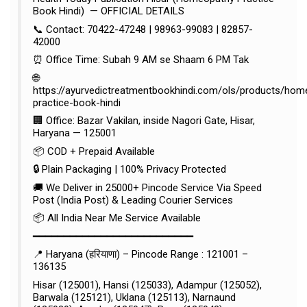
Book Hindi) — OFFICIAL DETAILS
📞 Contact: 70422-47248 | 98963-99083 | 82857-
42000
⏰ Office Time: Subah 9 AM se Shaam 6 PM Tak
🌐
https://ayurvedictreatmentbookhindi.com/ols/products/hom
practice-book-hindi
🏢 Office: Bazar Vakilan, inside Nagori Gate, Hisar,
Haryana — 125001
📦 COD + Prepaid Available
🔒 Plain Packaging | 100% Privacy Protected
🚚 We Deliver in 25000+ Pincode Service Via Speed
Post (India Post) & Leading Courier Services
📦 All India Near Me Service Available
━━━━━━━━━━━━━━━━━━━━━━━━━━
📍 Haryana (हरियाणा) – Pincode Range : 121001 –
136135
Hisar (125001), Hansi (125033), Adampur (125052),
Barwala (125121), Uklana (125113), Narnaund