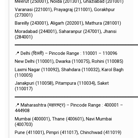
Meerut (250001), Noida (201301), Ghaziabad (201001)
Varanasi (221001), Prayagraj (211001), Gorakhpur
(273001)
Bareilly (243001), Aligarh (202001), Mathura (281001)
Moradabad (244001), Saharanpur (247001), Jhansi
(284001)
━━━━━━━━━━━━━━━━━━━━━━━━━━━━━━━━━━━━━━━━━━━━
📍 Delhi (दिल्ली) – Pincode Range : 110001 – 110096
New Delhi (110001), Dwarka (110075), Rohini (110085)
Laxmi Nagar (110092), Shahdara (110032), Karol Bagh
(110005)
Janakpuri (110058), Pitampura (110034), Saket
(110017)
━━━━━━━━━━━━━━━━━━━━━━━━━━━━━━━━━━━━━━━━━━━━
📍 Maharashtra (महाराष्ट्र) – Pincode Range : 400001 –
444908
Mumbai (400001), Thane (400601), Navi Mumbai
(400703)
Pune (411001), Pimpri (411017), Chinchwad (411019)