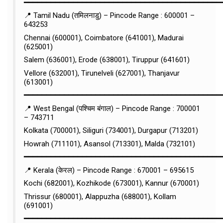
━━━━━━━━━━━━━━━━━━━━━━━━━━━━━━━━━━━━━━━━━━━━
📍 Tamil Nadu (तमिलनाडु) – Pincode Range : 600001 –
643253
Chennai (600001), Coimbatore (641001), Madurai
(625001)
Salem (636001), Erode (638001), Tiruppur (641601)
Vellore (632001), Tirunelveli (627001), Thanjavur
(613001)
━━━━━━━━━━━━━━━━━━━━━━━━━━━━━━━━━━━━━━━━━━━━
📍 West Bengal (पश्चिम बंगाल) – Pincode Range : 700001
– 743711
Kolkata (700001), Siliguri (734001), Durgapur (713201)
Howrah (711101), Asansol (713301), Malda (732101)
━━━━━━━━━━━━━━━━━━━━━━━━━━━━━━━━━━━━━━━━━━━━
📍 Kerala (केरल) – Pincode Range : 670001 – 695615
Kochi (682001), Kozhikode (673001), Kannur (670001)
Thrissur (680001), Alappuzha (688001), Kollam
(691001)
━━━━━━━━━━━━━━━━━━━━━━━━━━━━━━━━━━━━━━━━━━━━