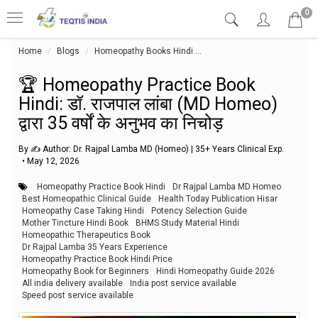
0
Home
Blogs
Homeopathy Books Hindi
🏆 Homeopathy Practice Book Hi
🏆 Homeopathy Practice Book
Hindi: डॉ. राजपाल लांबा (MD Homeo)
द्वारा 35 वर्षों के अनुभव का निचोड़
By ✍️ Author: Dr. Rajpal Lamba MD (Homeo) | 35+ Years Clinical Exp.
•
May 12, 2026
Homeopathy Practice Book Hindi
Dr Rajpal Lamba MD Homeo
Best Homeopathic Clinical Guide
Health Today Publication Hisar
Homeopathy Case Taking Hindi
Potency Selection Guide
Mother Tincture Hindi Book
BHMS Study Material Hindi
Homeopathic Therapeutics Book
Dr Rajpal Lamba 35 Years Experience
Homeopathy Practice Book Hindi Price
Homeopathy Book for Beginners
Hindi Homeopathy Guide 2026
All india delivery available
India post service available
Speed post service available