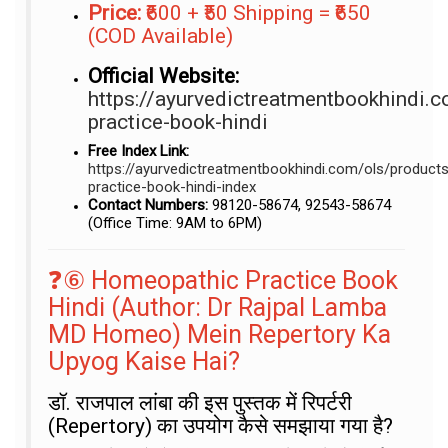
Price:
₹600 + ₹50 Shipping = ₹650
(COD Available)
Official Website:
https://ayurvedictreatmentbookhindi
practice-book-hindi
Free Index Link:
https://ayurvedictreatmentbookhindi.com/ols/produc
practice-book-hindi-index
Contact Numbers:
98120-58674, 92543-58674
(Office Time: 9AM to 6PM)
❓⑥ Homeopathic Practice Book
Hindi (Author: Dr Rajpal Lamba
MD Homeo) Mein Repertory Ka
Upyog Kaise Hai?
डॉ. राजपाल लांबा की इस पुस्तक में रिपर्टरी
(Repertory) का उपयोग कैसे समझाया गया है?