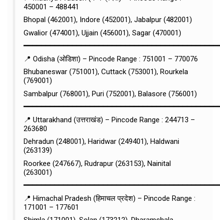
450001 – 488441
Bhopal (462001), Indore (452001), Jabalpur (482001)
Gwalior (474001), Ujjain (456001), Sagar (470001)
━━━━━━━━━━━━━━━━━━━━━━━━━━━━━━━━━━━━━━━━━━━━
📍 Odisha (ओडिशा) – Pincode Range : 751001 – 770076
Bhubaneswar (751001), Cuttack (753001), Rourkela
(769001)
Sambalpur (768001), Puri (752001), Balasore (756001)
━━━━━━━━━━━━━━━━━━━━━━━━━━━━━━━━━━━━━━━━━━━━
📍 Uttarakhand (उत्तराखंड) – Pincode Range : 244713 –
263680
Dehradun (248001), Haridwar (249401), Haldwani
(263139)
Roorkee (247667), Rudrapur (263153), Nainital
(263001)
━━━━━━━━━━━━━━━━━━━━━━━━━━━━━━━━━━━━━━━━━━━━
📍 Himachal Pradesh (हिमाचल प्रदेश) – Pincode Range :
171001 – 177601