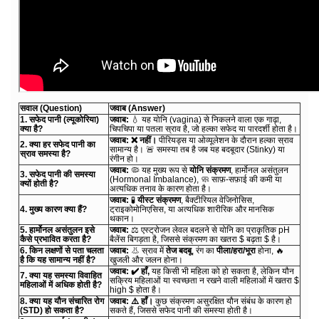
सवाल (Question)
जवाब (Answer)
1. सफेद पानी (ल्यूकोरिया)
जवाब:
💧 यह योनि (vagina) से निकलने वाला एक गाढ़ा,
क्या है?
चिपचिपा या पतला स्राव है, जो हल्का सफेद या पारदर्शी होता है।
जवाब:
❌ नहीं।
पीरियड्स या ओव्यूलेशन के दौरान हल्का स्राव
2. क्या हर सफेद पानी का
सामान्य है। 🚨 समस्या तब है जब यह बदबूदार (Stinky) या
स्राव समस्या है?
रंगीन हो।
जवाब:
🦠 यह मुख्य रूप से
योनि संक्रमण
, हार्मोनल असंतुलन
3. सफेद पानी की समस्या
(Hormonal Imbalance), 🧼 साफ़-सफ़ाई की कमी या
क्यों होती है?
अत्यधिक तनाव के कारण होता है।
जवाब:
🧪
यीस्ट संक्रमण
, बैक्टीरियल वेजिनोसिस,
4. मुख्य कारण क्या हैं?
ट्राइकोमोनिएसिस, या अत्यधिक शारीरिक और मानसिक
थकान।
5. हार्मोनल असंतुलन इसे
जवाब:
⚖️ एस्ट्रोजन लेवल बदलने से योनि का प्राकृतिक pH
कैसे प्रभावित करता है?
बैलेंस बिगड़ता है, जिससे संक्रमण का खतरा $ बढ़ता $ है।
6. किन लक्षणों से पता चलता
जवाब:
👃 स्राव में
तेज बदबू
, रंग का
पीला/हरा/भूरा
होना, 🔥
है कि यह सामान्य नहीं है?
खुजली और जलन होना।
जवाब:
✔️ हाँ,
यह किसी भी महिला को हो सकता है, लेकिन यौन
7. क्या यह समस्या विवाहित
सक्रिय महिलाओं या स्वच्छता न रखने वाली महिलाओं में खतरा $
महिलाओं में अधिक होती है?
high $ होता है।
8. क्या यह यौन संचारित रोग
जवाब:
⚠️ हाँ।
कुछ संक्रमण असुरक्षित यौन संबंध के कारण हो
(STD) हो सकता है?
सकते हैं, जिससे सफेद पानी की समस्या होती है।