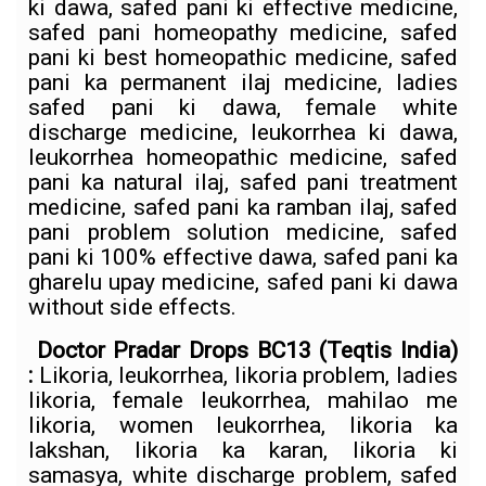
ki dawa, safed pani ki effective medicine,
safed pani homeopathy medicine, safed
pani ki best homeopathic medicine, safed
pani ka permanent ilaj medicine, ladies
safed pani ki dawa, female white
discharge medicine, leukorrhea ki dawa,
leukorrhea homeopathic medicine, safed
pani ka natural ilaj, safed pani treatment
medicine, safed pani ka ramban ilaj, safed
pani problem solution medicine, safed
pani ki 100% effective dawa, safed pani ka
gharelu upay medicine, safed pani ki dawa
without side effects.
Doctor Pradar Drops BC13
(Teqtis India)
:
Likoria, leukorrhea, likoria problem, ladies
likoria, female leukorrhea, mahilao me
likoria, women leukorrhea, likoria ka
lakshan, likoria ka karan, likoria ki
samasya, white discharge problem, safed