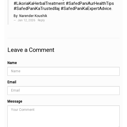
#LikoriaKaHerbalTreatment #SafedPaniAurHealthTips
#SafedPaniKaTrustedIlaj #SafedPaniKaExpertAdvice.
By:
Narender Koushik
Jan 12, 2026
Reply
Leave a Comment
Name
Email
Message