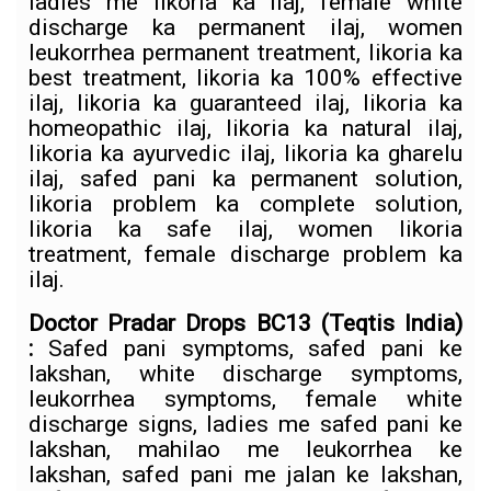
ladies me likoria ka ilaj, female white
discharge ka permanent ilaj, women
leukorrhea permanent treatment, likoria ka
best treatment, likoria ka 100% effective
ilaj, likoria ka guaranteed ilaj, likoria ka
homeopathic ilaj, likoria ka natural ilaj,
likoria ka ayurvedic ilaj, likoria ka gharelu
ilaj, safed pani ka permanent solution,
likoria problem ka complete solution,
likoria ka safe ilaj, women likoria
treatment, female discharge problem ka
ilaj.
Doctor Pradar Drops BC13
(Teqtis India)
:
Safed pani symptoms, safed pani ke
lakshan, white discharge symptoms,
leukorrhea symptoms, female white
discharge signs, ladies me safed pani ke
lakshan, mahilao me leukorrhea ke
lakshan, safed pani me jalan ke lakshan,