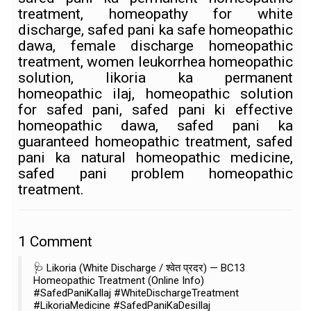
treatment, homeopathy for white
discharge, safed pani ka safe homeopathic
dawa, female discharge homeopathic
treatment, women leukorrhea homeopathic
solution, likoria ka permanent
homeopathic ilaj, homeopathic solution
for safed pani, safed pani ki effective
homeopathic dawa, safed pani ka
guaranteed homeopathic treatment, safed
pani ka natural homeopathic medicine,
safed pani problem homeopathic
treatment.
1
Comment
🩺 Likoria (White Discharge / श्वेत प्रदर) — BC13
Homeopathic Treatment (Online Info)
#SafedPaniKaIlaj #WhiteDischargeTreatment
#LikoriaMedicine #SafedPaniKaDesiIlaj