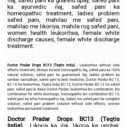
ilaj, safed pani ka gharelu upay, safed pani
ka ayurvedic ilaj, safed pani ka
homeopathic treatment, ladies problem
safed pani, mahilao me safed pani,
mahilao me likoriya, mahila rog safed pani,
women health leukorrhea, female white
discharge causes, female white discharge
treatment.
Doctor Pradar Drops BC13
(Teqtis India)
:
Leukorrhea without side
effects treatment, likoriya ka best homeopathic ilaj, safed pani ka 100%
natural solution, safed pani ka guaranteed ilaj, ladies problem ka
ramban samadhan, safed pani ki best medicine, Doctor Pardar BC 13,
BC 13 for leukorrhea, Teqtis India BC 13, Doctor Pardar BC 13 for safed
pani, safed pani ki dawa Doctor Pardar, leukorrhea bio combination, bio
combination for white discharge, homeopathic bio combination BC 13,
safed pani ka sthai homeopathic ilaj, ladies me safed pani ka complete
solution, safed pani problem solution without side effects, women
leukorrhea permanent treatment.
Doctor Pradar Drops BC13
(Teqtis
India)
:
Likoria ka ilaj, likoria ka upchar,