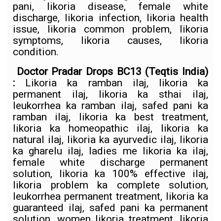
pani, likoria disease, female white
discharge, likoria infection, likoria health
issue, likoria common problem, likoria
symptoms, likoria causes, likoria
condition.
Doctor Pradar Drops BC13
(Teqtis India)
:
Likoria ka ramban ilaj, likoria ka
permanent ilaj, likoria ka sthai ilaj,
leukorrhea ka ramban ilaj, safed pani ka
ramban ilaj, likoria ka best treatment,
likoria ka homeopathic ilaj, likoria ka
natural ilaj, likoria ka ayurvedic ilaj, likoria
ka gharelu ilaj, ladies me likoria ka ilaj,
female white discharge permanent
solution, likoria ka 100% effective ilaj,
likoria problem ka complete solution,
leukorrhea permanent treatment, likoria ka
guaranteed ilaj, safed pani ka permanent
solution, women likoria treatment, likoria