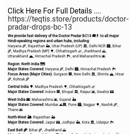
Click Here For Full Details ....
https://teqtis.store/products/doctor-
pradar-drops-bc-13
We provide fast delivery of the Doctor Pradar BC13
🚚💊 to all major
Hindi-speaking regions and urban hubs, including:
Haryana 🌾, Rajasthan 🏜️, Uttar Pradesh (UP) 🏛️, Delhi NCR 🏙️, Bihar
🌾, Madhya Pradesh (MP) 🌳, Chhattisgarh 🌿, Jharkhand 🌄,
Uttarakhand 🏔️, Himachal Pradesh 🏞️, and Maharashtra 🌆.
Region: North India
🗺️
Major States Covered:
Haryana 🌾, Delhi 🏙️, Himachal Pradesh 🏞️
Focus Areas (Major Cities):
Gurgaon 🏢, New Delhi 🏛️, Shimla 🏔️, Hisar
🌾, Rohtak 🌾
Central India
🌳:
Madhya Pradesh 🌳, Chhattisgarh 🌿
Major States Covered:
Indore 🏢, Bhopal 🏛️, Raipur 🌆, Gwalior 🏰
West India
🌆:
Maharashtra 🌆, Gujarat 🏜️
Major States Covered:
Mumbai 🌊🏢, Pune 🏙️, Nagpur 🌳, Nashik 🌾,
Thane 🌆
North-West
🏜️:
Rajasthan 🏜️
Major States Covered:
Jaipur 🏰, Jodhpur 🏜️, Kota 🏛️, Udaipur 🏞️
East Belt
🌾:
Bihar 🌾, Jharkhand 🌄