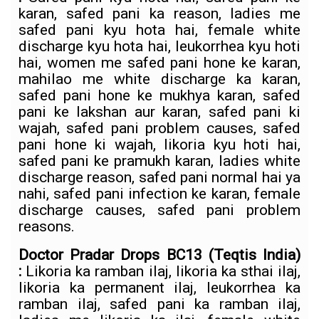
karan, safed pani ka reason, ladies me
safed pani kyu hota hai, female white
discharge kyu hota hai, leukorrhea kyu hoti
hai, women me safed pani hone ke karan,
mahilao me white discharge ka karan,
safed pani hone ke mukhya karan, safed
pani ke lakshan aur karan, safed pani ki
wajah, safed pani problem causes, safed
pani hone ki wajah, likoria kyu hoti hai,
safed pani ke pramukh karan, ladies white
discharge reason, safed pani normal hai ya
nahi, safed pani infection ke karan, female
discharge causes, safed pani problem
reasons.
Doctor Pradar Drops BC13
(Teqtis India)
:
Likoria ka ramban ilaj, likoria ka sthai ilaj,
likoria ka permanent ilaj, leukorrhea ka
ramban ilaj, safed pani ka ramban ilaj,