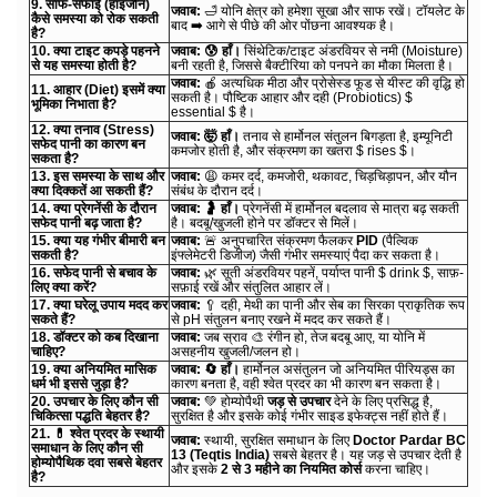
9. साफ-सफाई (हाइजीन)
जवाब:
🛁 योनि क्षेत्र को हमेशा सूखा और साफ रखें। टॉयलेट के
कैसे समस्या को रोक सकती
बाद ➡️ आगे से पीछे की ओर पोंछना आवश्यक है।
है?
10. क्या टाइट कपड़े पहनने
जवाब:
😰 हाँ।
सिंथेटिक/टाइट अंडरवियर से नमी (Moisture)
से यह समस्या होती है?
बनी रहती है, जिससे बैक्टीरिया को पनपने का मौका मिलता है।
जवाब:
🍎 अत्यधिक मीठा और प्रोसेस्ड फूड से यीस्ट की वृद्धि हो
11. आहार (Diet) इसमें क्या
सकती है। पौष्टिक आहार और दही (Probiotics) $
भूमिका निभाता है?
essential $ है।
12. क्या तनाव (Stress)
जवाब:
🤯 हाँ।
तनाव से हार्मोनल संतुलन बिगड़ता है, इम्यूनिटी
सफेद पानी का कारण बन
कमजोर होती है, और संक्रमण का खतरा $ rises $।
सकता है?
13. इस समस्या के साथ और
जवाब:
😩 कमर दर्द, कमजोरी, थकावट, चिड़चिड़ापन, और यौन
क्या दिक्कतें आ सकती हैं?
संबंध के दौरान दर्द।
14. क्या प्रेगनेंसी के दौरान
जवाब:
🤰 हाँ।
प्रेगनेंसी में हार्मोनल बदलाव से मात्रा बढ़ सकती
सफेद पानी बढ़ जाता है?
है। बदबू/खुजली होने पर डॉक्टर से मिलें।
15. क्या यह गंभीर बीमारी बन
जवाब:
🚨 अनुपचारित संक्रमण फैलकर
PID
(पैल्विक
सकती है?
इंफ्लेमेटरी डिजीज) जैसी गंभीर समस्याएं पैदा कर सकता है।
16. सफेद पानी से बचाव के
जवाब:
🌿 सूती अंडरवियर पहनें, पर्याप्त पानी $ drink $, साफ़-
लिए क्या करें?
सफ़ाई रखें और संतुलित आहार लें।
17. क्या घरेलू उपाय मदद कर
जवाब:
🥄 दही, मेथी का पानी और सेब का सिरका प्राकृतिक रूप
सकते हैं?
से pH संतुलन बनाए रखने में मदद कर सकते हैं।
18. डॉक्टर को कब दिखाना
जवाब:
जब स्राव 🎨 रंगीन हो, तेज बदबू आए, या योनि में
चाहिए?
असहनीय खुजली/जलन हो।
19. क्या अनियमित मासिक
जवाब:
🔄 हाँ।
हार्मोनल असंतुलन जो अनियमित पीरियड्स का
धर्म भी इससे जुड़ा है?
कारण बनता है, वही श्वेत प्रदर का भी कारण बन सकता है।
20. उपचार के लिए कौन सी
जवाब:
💚 होम्योपैथी
जड़ से उपचार
देने के लिए प्रसिद्ध है,
चिकित्सा पद्धति बेहतर है?
सुरक्षित है और इसके कोई गंभीर साइड इफेक्ट्स नहीं होते हैं।
21. 💊 श्वेत प्रदर के स्थायी
जवाब:
स्थायी, सुरक्षित समाधान के लिए
Doctor Pardar BC
समाधान के लिए कौन सी
13 (Teqtis India)
सबसे बेहतर है। यह जड़ से उपचार देती है
होम्योपैथिक दवा सबसे बेहतर
और इसके
2 से 3 महीने का नियमित कोर्स
करना चाहिए।
है?