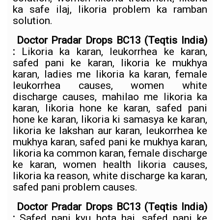
ka safe ilaj, likoria problem ka ramban
solution.
Doctor Pradar Drops BC13
(Teqtis India)
:
Likoria ka karan, leukorrhea ke karan,
safed pani ke karan, likoria ke mukhya
karan, ladies me likoria ka karan, female
leukorrhea causes, women white
discharge causes, mahilao me likoria ka
karan, likoria hone ke karan, safed pani
hone ke karan, likoria ki samasya ke karan,
likoria ke lakshan aur karan, leukorrhea ke
mukhya karan, safed pani ke mukhya karan,
likoria ka common karan, female discharge
ke karan, women health likoria causes,
likoria ka reason, white discharge ka karan,
safed pani problem causes.
Doctor Pradar Drops BC13
(Teqtis India)
:
Safed pani kyu hota hai, safed pani ke