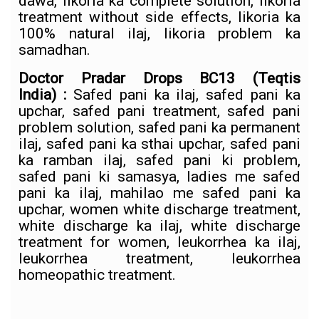
dawa, likoria ka complete solution, likoria
treatment without side effects, likoria ka
100% natural ilaj, likoria problem ka
samadhan.
Doctor Pradar Drops BC13
(Teqtis
India)
:
Safed pani ka ilaj, safed pani ka
upchar, safed pani treatment, safed pani
problem solution, safed pani ka permanent
ilaj, safed pani ka sthai upchar, safed pani
ka ramban ilaj, safed pani ki problem,
safed pani ki samasya, ladies me safed
pani ka ilaj, mahilao me safed pani ka
upchar, women white discharge treatment,
white discharge ka ilaj, white discharge
treatment for women, leukorrhea ka ilaj,
leukorrhea treatment, leukorrhea
homeopathic treatment.