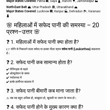
Major States Covered:
Patna 🏢, Gaya 🛕, Ranchi 🌳, Jamshedpur 🏭
North-East Belt
🏔️:
Uttar Pradesh 🏛️, Uttarakhand 🏔️
Major States Covered:
Lucknow 🏢, Kanpur 🏭, Dehradun 🏞️, Varanasi
🛕
🌸 महिलाओं में सफेद पानी की समस्या – 20
प्रश्न–उत्तर 🌸
❓ 1. महिलाओं में सफेद पानी क्या होता है?
👉 योनि से निकलने वाला सफेद या हल्का पीला स्राव
सफेद पानी (Leukorrhea)
कहलाता
है।
❓ 2. सफेद पानी कब सामान्य होता है?
✔️ पीरियड्स से पहले
✔️ ओव्यूलेशन के समय
✔️ गर्भावस्था में
✔️ हल्के हार्मोनल बदलाव में
❓ 3. सफेद पानी बीमारी कब माना जाता है?
⚠️ जब यह बहुत अधिक हो, बदबूदार हो, खुजली या जलन के साथ हो।
❓ 4. सफेद पानी होने के मुख्य कारण क्या हैं?