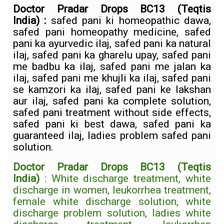
Doctor Pradar Drops BC13
(Teqtis
India)
:
safed pani ki homeopathic dawa,
safed pani homeopathy medicine, safed
pani ka ayurvedic ilaj, safed pani ka natural
ilaj, safed pani ka gharelu upay, safed pani
me badbu ka ilaj, safed pani me jalan ka
ilaj, safed pani me khujli ka ilaj, safed pani
se kamzori ka ilaj, safed pani ke lakshan
aur ilaj, safed pani ka complete solution,
safed pani treatment without side effects,
safed pani ki best dawa, safed pani ka
guaranteed ilaj, ladies problem safed pani
solution.
Doctor Pradar Drops BC13
(Teqtis
India)
:
White discharge treatment, white
discharge in women, leukorrhea treatment,
female white discharge solution, white
discharge problem solution, ladies white