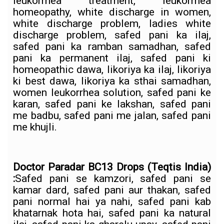
leukorrhea treatment, leukorrhea
homeopathy, white discharge in women,
white discharge problem, ladies white
discharge problem, safed pani ka ilaj,
safed pani ka ramban samadhan, safed
pani ka permanent ilaj, safed pani ki
homeopathic dawa, likoriya ka ilaj, likoriya
ki best dawa, likoriya ka sthai samadhan,
women leukorrhea solution, safed pani ke
karan, safed pani ke lakshan, safed pani
me badbu, safed pani me jalan, safed pani
me khujli.
Doctor Paradar BC13 Drops (Teqtis India)
:
Safed pani se kamzori, safed pani se
kamar dard, safed pani aur thakan, safed
pani normal hai ya nahi, safed pani kab
khatarnak hota hai, safed pani ka natural