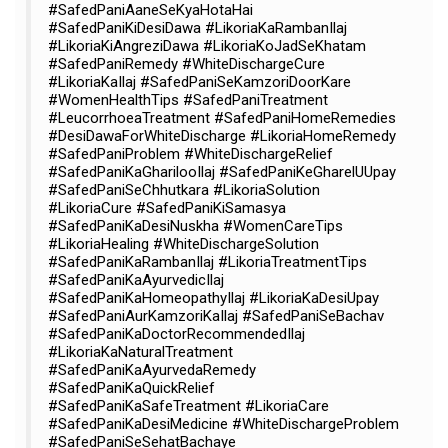
#SafedPaniAaneSeKyaHotaHai
#SafedPaniKiDesiDawa #LikoriaKaRambanIlaj
#LikoriaKiAngreziDawa #LikoriaKoJadSeKhatam
#SafedPaniRemedy #WhiteDischargeCure
#LikoriaKaIlaj #SafedPaniSeKamzoriDoorKare
#WomenHealthTips #SafedPaniTreatment
#LeucorrhoeaTreatment #SafedPaniHomeRemedies
#DesiDawaForWhiteDischarge #LikoriaHomeRemedy
#SafedPaniProblem #WhiteDischargeRelief
#SafedPaniKaGharilooIlaj #SafedPaniKeGharelUUpay
#SafedPaniSeChhutkara #LikoriaSolution
#LikoriaCure #SafedPaniKiSamasya
#SafedPaniKaDesiNuskha #WomenCareTips
#LikoriaHealing #WhiteDischargeSolution
#SafedPaniKaRambanIlaj #LikoriaTreatmentTips
#SafedPaniKaAyurvedicIlaj
#SafedPaniKaHomeopathyIlaj #LikoriaKaDesiUpay
#SafedPaniAurKamzoriKaIlaj #SafedPaniSeBachav
#SafedPaniKaDoctorRecommendedIlaj
#LikoriaKaNaturalTreatment
#SafedPaniKaAyurvedaRemedy
#SafedPaniKaQuickRelief
#SafedPaniKaSafeTreatment #LikoriaCare
#SafedPaniKaDesiMedicine #WhiteDischargeProblem
#SafedPaniSeSehatBachaye