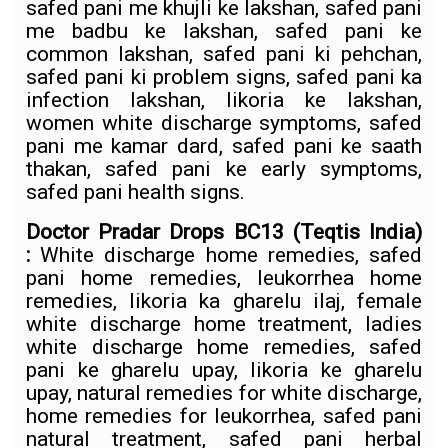
safed pani me khujli ke lakshan, safed pani
me badbu ke lakshan, safed pani ke
common lakshan, safed pani ki pehchan,
safed pani ki problem signs, safed pani ka
infection lakshan, likoria ke lakshan,
women white discharge symptoms, safed
pani me kamar dard, safed pani ke saath
thakan, safed pani ke early symptoms,
safed pani health signs.
Doctor Pradar Drops BC13
(Teqtis India)
:
White discharge home remedies, safed
pani home remedies, leukorrhea home
remedies, likoria ka gharelu ilaj, female
white discharge home treatment, ladies
white discharge home remedies, safed
pani ke gharelu upay, likoria ke gharelu
upay, natural remedies for white discharge,
home remedies for leukorrhea, safed pani
natural treatment, safed pani herbal