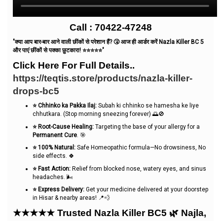
Call : 70422-47248
"क्या आप बार-बार आने वाली छींकों से परेशान हैं? 🤧 आज ही आर्डर करें Nazla Killer BC 5
और पाएं छींकों से पक्का छुटकारा! ⭐⭐⭐⭐⭐"
Click Here For Full Details..
https://teqtis.store/products/nazla-killer-
drops-bc5
⭐ Chhinko ka Pakka Ilaj:
Subah ki chhinko se hamesha ke liye
chhutkara. (Stop morning sneezing forever) 🌅🚫
⭐ Root-Cause Healing:
Targeting the base of your allergy for a
Permanent Cure
. 🎯
⭐ 100% Natural:
Safe Homeopathic formula—No drowsiness, No
side effects. 🍀
⭐ Fast Action:
Relief from blocked nose, watery eyes, and sinus
headaches. 🌬️
⭐ Express Delivery:
Get your medicine delivered at your doorstep
in Hisar & nearby areas! 📍💨
★★★★★ Trusted Nazla Killer BC5 🌿 Najla,