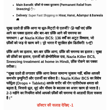
Main Benefit:
छींकों से पक्का छुटकारा (Permanent Relief from
Sneezing)
✋✨
Delivery:
Super Fast Shipping in
Hisar, Hansi, Adampur & Barwala
🚚
सुबह उठते ही छींकें आना या धूल-मिट्टी से एलर्जी? 🤧 यहाँ पाएं छींके
आने का पक्का इलाज और बार-बार छींकें आने की समस्या का
समाधान। 🌿 Nazla Killer BC5: 136 वर्षों का अटूट विश्वास, जो
छींकों को जड़ से खत्म करे। पूरे भारत में सुरक्षित होम डिलीवरी! ✨📦
छींके आने का इलाज, बार-बार छींके आना, छींके की समस्या का इलाज। सुबह
की छींकों का इलाज, एलर्जी की होम्योपैथिक दवा, Nazla Killer BC5,
Sneezing treatment at home in Hindi, छींक रोकने का पक्का
तरीका।
"सुबह उठते ही लगातार छींकें आना केवल सामान्य जुकाम नहीं, बल्कि आपकी
कमजोर इम्युनिटी और एलर्जी का संकेत है। Nazla Killer BC5 का विशेष
फॉर्मूला (Drops + Tablets) आपके शरीर की रोग प्रतिरोधक क्षमता को
बढ़ाता है, जिससे धूल, धुएं और मौसम के बदलाव का असर खत्म हो जाता है।
2-3 महीने का नियमित कोर्स आपको छींकों की समस्या से आज़ादी दिला सकता
है।"
डॉक्टर की सलाह देखिए -1