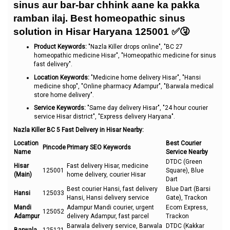
sinus aur bar-bar chhink aane ka pakka
ramban ilaj. Best homeopathic sinus
solution in Hisar Haryana 125001 ✅🤧
Product Keywords:
"Nazla Killer drops online", "BC 27
homeopathic medicine Hisar", "Homeopathic medicine for sinus
fast delivery".
Location Keywords:
"Medicine home delivery Hisar", "Hansi
medicine shop", "Online pharmacy Adampur", "Barwala medical
store home delivery".
Service Keywords:
"Same day delivery Hisar", "24 hour courier
service Hisar district", "Express delivery Haryana".
Nazla Killer BC 5 Fast Delivery in Hisar Nearby:
Location
Best Courier
Pincode
Primary SEO Keywords
Name
Service Nearby
DTDC (Green
Hisar
Fast delivery Hisar, medicine
125001
Square), Blue
(Main)
home delivery, courier Hisar
Dart
Best courier Hansi, fast delivery
Blue Dart (Barsi
Hansi
125033
Hansi, Hansi delivery service
Gate), Trackon
Mandi
Adampur Mandi courier, urgent
Ecom Express,
125052
Adampur
delivery Adampur, fast parcel
Trackon
Barwala delivery service, Barwala
DTDC (Kakkar