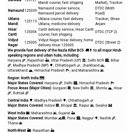
Barwala
125121
Mandi courier, fast shipping
Market), Trackon
Narnaund courier service,
DTDC (Moth
Narnaund
125039
Narnaund parcel delivery
Road)
Uklana
Uklana courier, fast delivery
Trackon, Shree
125113
Mandi
Uklana, medicine delivery
Anjani
Hisar
Cantt delivery service, Hisar Cantt
125006
DTDC (TCP 2)
Cantt
courier, fast shipping
Vidyut
Vidyut Nagar Hisar delivery, home
125005
DTDC (Street 2)
Nagar
delivery Hisar 125005
We provide fast delivery of the Nazla Killer BC5
🚚💊 to all major Hindi-
speaking regions and urban hubs, including:
Haryana 🌾, Rajasthan 🏜️, Uttar Pradesh (UP) 🏛️, Delhi NCR 🏙️, Bihar
🌾, Madhya Pradesh (MP) 🌳, Chhattisgarh 🌿, Jharkhand 🌄,
Uttarakhand 🏔️, Himachal Pradesh 🏞️, and Maharashtra 🌆.
Region: North India
🗺️
Major States Covered:
Haryana 🌾, Delhi 🏙️, Himachal Pradesh 🏞️
Focus Areas (Major Cities):
Gurgaon 🏢, New Delhi 🏛️, Shimla 🏔️, Hisar
🌾, Rohtak 🌾
Central India
🌳:
Madhya Pradesh 🌳, Chhattisgarh 🌿
Major States Covered:
Indore 🏢, Bhopal 🏛️, Raipur 🌆, Gwalior 🏰
West India
🌆:
Maharashtra 🌆, Gujarat 🏜️
Major States Covered:
Mumbai 🌊🏢, Pune 🏙️, Nagpur 🌳, Nashik 🌾,
Thane 🌆
North-West
🏜️:
Rajasthan 🏜️