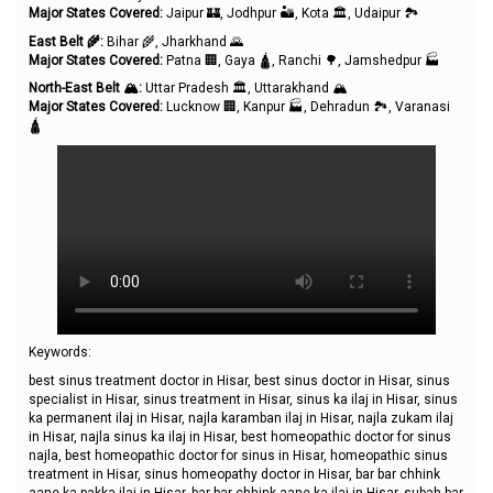
Major States Covered:
Jaipur 🏰, Jodhpur 🏜️, Kota 🏛️, Udaipur 🏞️
East Belt
🌾:
Bihar 🌾, Jharkhand 🌄
Major States Covered:
Patna 🏢, Gaya 🛕, Ranchi 🌳, Jamshedpur 🏭
North-East Belt
🏔️:
Uttar Pradesh 🏛️, Uttarakhand 🏔️
Major States Covered:
Lucknow 🏢, Kanpur 🏭, Dehradun 🏞️, Varanasi
🛕
Keywords:
best sinus treatment doctor in Hisar, best sinus doctor in Hisar, sinus
specialist in Hisar, sinus treatment in Hisar, sinus ka ilaj in Hisar, sinus
ka permanent ilaj in Hisar, najla karamban ilaj in Hisar, najla zukam ilaj
in Hisar, najla sinus ka ilaj in Hisar, best homeopathic doctor for sinus
najla, best homeopathic doctor for sinus in Hisar, homeopathic sinus
treatment in Hisar, sinus homeopathy doctor in Hisar, bar bar chhink
aane ka pakka ilaj in Hisar, bar bar chhink aane ka ilaj in Hisar, subah bar