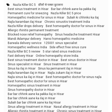
Nazla Killer BC 5
छींकों से पक्का छुटकारा
Best sinus treatment in Hisar
Bar bar chhink aane ka pakka ilaj
Permanent cure for sneezing
Nazla Killer BC 5 price
Homeopathic medicine for sinus in Hisar
Subah ki chhinko ka ilaj
Najla karamban ilaj Hisar
Chronic sinusitis treatment India
Nazla Killer drops delivery
Best homeopathy doctor for sinus in Hisar
Allergic rhinitis permanent treatment
Blocked nose relief homeopathy
Sinus headache treatment Hisar
Mandi Adampur delivery
Hansi homeopathic medicine
Barwala delivery service
125001 sinus specialist
Homeopathic wellness India
Side effect free sinus cure
Nazla Killer BC 5 review
5 star rated sinus medicine
Fast delivery Hisar
Online homeopathy store India.
Best sinus treatment doctor in Hisar
Best sinus doctor in Hisar
Sinus specialist in Hisar
Sinus treatment in Hisar
Sinus ka ilaj in Hisar
Sinus ka permanent ilaj in Hisar
Najla karamban ilaj in Hisar
Najla zukam ilaj in Hisar
Najla sinus ka ilaj in Hisar
Best homeopathic doctor for sinus najla
Best homeopathic doctor for sinus in Hisar
Homeopathic sinus treatment in Hisar
Sinus homeopathy doctor in Hisar
Bar bar chhink aane ka pakka ilaj in Hisar
Bar bar chhink aane ka ilaj in Hisar
Subah bar bar chhink aane ka ilaj Hisar
Sinus allergy treatment in Hisar
Nasal allergy treatment in Hisar
Allergic rhinitis treatment in Hisar
Chronic sinus treatment in Hisar