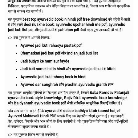
आयुर्वेदिक उपचार और औषधि योग
का विस्तृत विवरण दिया गया है। यह पुस्तक आयुर्वेदिक
चिकित्सा, प्राकृतिक स्वास्थ्य और वैदिक विज्ञान पर आधारित है, जिससे आप शरीर को प्राकृतिक
रूप से स्वस्थ रख सकते हैं।
यह पुस्तक
best top ayurvedic book in hindi pdf free download
की श्रेणी में आती
है और इसमें
desi nuskhe book, ayurvedic upchar hindi me pdf, ayurvedic
jadi buti list pdf और jadi buti ki pahchan pdf
जैसी महत्वपूर्ण जानकारी दी गई है।
👉 इस पुस्तक में आपको मिलेगा:
Ayurved jadi buti rahasya pustak pdf
Chamatkari jadi buti pdf और indian jadi buti list
Jadi butiyo ke nam aur fayde
Jadi buti name list in hindi और ayurvedic jadi buti ki kitab
Ayurvedic jadi buti rahasy book in hindi
Ayurved sar sanghrah और prachin ayurvedic granth ज्ञान
यह पुस्तक आयुर्वेद प्रेमियों के लिए एक अनमोल संग्रह है, जिसमें
Baba Ramdev Patanjali
ayurvedic book style knowledge, Rajiv Dixit ayurvedic book knowledge
और Baidyanath ayurvedic book pdf जैसी पारंपरिक आयुर्वेदिक शिक्षाएँ
शामिल हैं।
यदि आप जानना चाहते हैं कि
ayurved ki sabse badhiya kitab kaunsi hai
, तो
Ayurved Muktavali Hindi PDF
आपके लिए एक बेहतरीन संदर्भ पुस्तक है। यह छात्रों,
वैद्य, डॉक्टर, रिसर्चर और आम लोगों के लिए उपयोगी है, जो प्राकृतिक चिकित्सा और जड़ी-बूटियों
से स्वास्थ्य सुधार करना चाहते हैं।
👉 यह पुस्तक विशेष रूप से उपयोगी है: