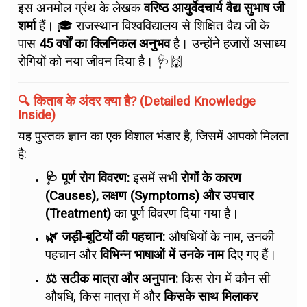
इस अनमोल ग्रंथ के लेखक
वरिष्ठ आयुर्वेदचार्य वैद्य सुभाष जी
शर्मा
हैं। 🎓 राजस्थान विश्वविद्यालय से शिक्षित वैद्य जी के
पास
45 वर्षों का क्लिनिकल अनुभव
है। उन्होंने हजारों असाध्य
रोगियों को नया जीवन दिया है। 🩺🙌
🔍 किताब के अंदर क्या है? (Detailed Knowledge
Inside)
यह पुस्तक ज्ञान का एक विशाल भंडार है, जिसमें आपको मिलता
है:
🩺 पूर्ण रोग विवरण:
इसमें सभी
रोगों के कारण
(Causes), लक्षण (Symptoms) और उपचार
(Treatment)
का पूर्ण विवरण दिया गया है।
🌿 जड़ी-बूटियों की पहचान:
औषधियों के नाम, उनकी
पहचान और
विभिन्न भाषाओं में उनके नाम
दिए गए हैं।
⚖️ सटीक मात्रा और अनुपान:
किस रोग में कौन सी
औषधि, किस मात्रा में और
किसके साथ मिलाकर