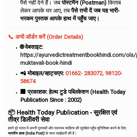
पैसे नहीं देने हैं। जब
पोस्टमैन (Postman)
किताब
लेकर आपके घर आए, तब
पैसे तभी दें जब यह भारी-
भरकम पुस्तक आपके हाथ में पहुँच जाए।
📞 अभी ऑर्डर करें (Order Details)
🌐 वेबसाइट:
https://ayurvedictreatmentbookhindi.com/ols
muktavali-book-hindi
📲 मोबाइल/व्हाट्सएप:
01662- 283072, 98120-
58674
🏢 प्रकाशक: हेल्थ टुडे पब्लिकेशन (Health Today
Publication Since : 2002)
📦 Health Today Publication - सुरक्षित एवं
तीव्र डिलीवरी सेवा
हमने पूरे भारत में अपनी पुस्तकों और स्वास्थ्य साहित्य की सुरक्षित पहुँच सुनिश्चित करने के लिए
भारतीय डाक (India Post)
के साथ साझेदारी की है।