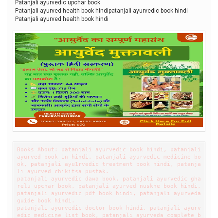
Patanjali ayurvedic upchar book
Patanjali ayurved health book hindipatanjali ayurvedic book hindi
Patanjali ayurved health book hindi
Books About: patanjali ayurvedic book hindi, patanjali 
ayurved book in hindi, patanjali ayurvedic medicine bo
ok, patanjali ayu1rvedic treatment book hindi, patanja
li ayurved chikitsa pustak.
patanjali ayurvedic dawa book, patanjali ayurvedic gha
relu upchar book, patanjali ayurved nuskhe book hindi, 
patanjali ayurvedic pdf book hindi, patanjali ayurveda 
guide book hindi.
patanjali ayurvedic doctor book hindi, patanjali ayurv
edic medicine list book, patanjali ayurveda complete b