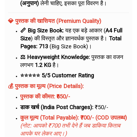
(अनुपान)
लेनी चाहिए, इसका पूरा विवरण है।
💎 पुस्तक की खासियत (Premium Quality)
📏 Big Size Book:
यह एक बड़े आकार (
A4 Full
Size
) की विस्तृत और ज्ञानवर्धक पुस्तक है।
Total
Pages: 713
(Big Size Book)।
⚖️ Heavyweight Knowledge:
पुस्तक का वजन
लगभग
1.2 KG
है।
⭐⭐⭐⭐⭐ 5/5 Customer Rating
💰 पुस्तक का मूल्य (Price Details):
पुस्तक की कीमत:
₹650/-
डाक खर्च (India Post Charges):
₹50/-
कुल मूल्य (Total Payable):
₹700/- (COD उपलब्ध)
(नोट: आपको ₹700 तभी देने हैं जब डाकिया किताब
आपके घर लेकर आए।)