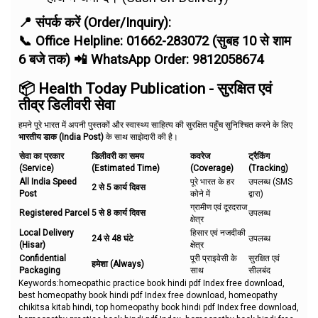
📍 संपर्क करें (Order/Inquiry):
📞 Office Helpline: 01662-283072 (सुबह 10 से शाम
6 बजे तक) 📲 WhatsApp Order: 9812058674
📦 Health Today Publication - सुरक्षित एवं
तीव्र डिलीवरी सेवा
हमने पूरे भारत में अपनी पुस्तकों और स्वास्थ्य साहित्य की सुरक्षित पहुँच सुनिश्चित करने के लिए
भारतीय डाक (India Post)
के साथ साझेदारी की है।
सेवा का प्रकार
डिलीवरी का समय
कवरेज
ट्रैकिंग
(Service)
(Estimated Time)
(Coverage)
(Tracking)
All India Speed
पूरे भारत के हर
उपलब्ध (SMS
2 से 5 कार्य दिवस
Post
कोने में
द्वारा)
ग्रामीण एवं दूरदराज
Registered Parcel
5 से 8 कार्य दिवस
उपलब्ध
क्षेत्र
Local Delivery
हिसार एवं नजदीकी
24 से 48 घंटे
उपलब्ध
(Hisar)
क्षेत्र
Confidential
पूरी प्राइवेसी के
सुरक्षित एवं
हमेशा (Always)
Packaging
साथ
सीलबंद
Keywords:homeopathic practice book hindi pdf Index free download,
best homeopathy book hindi pdf Index free download, homeopathy
chikitsa kitab hindi, top homeopathy book hindi pdf Index free download,