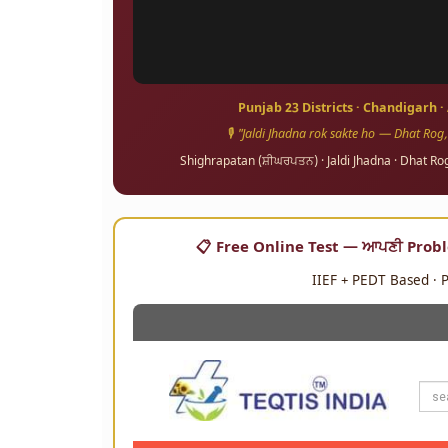
Punjab 23 Districts · Chandigarh ·
🎙️ "Jaldi Jhadna rok sakte ho — Dhat Rog,
Shighrapatan (ਸ਼ੀਘਰਪਤਨ) · Jaldi Jhadna · Dhat R
📋 Free Online Test — ਆਪਣੀ Problem
IIEF + PEDT Based · P