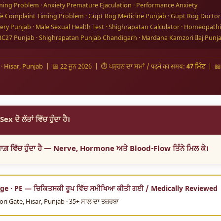
Timing Problem · Anxiety Premature Ejaculation · Performance Anxiety
fe Complaint Timing Problem · Gupt Rog Medicine Punjab · Gupt Rog Doctor
ery Punjab · Male Sexual Health Test · Shighrapatan Calculator · Homeopath
X + BC27 Punjab · Shighrapatan Punjab Chandigarh · Mardana Kamzori Ilaj Punj
· Hisar, Punjab | 📅 22 ਜੂਨ 2026 | ⏱️ ਪੜ੍ਹਨ ਦਾ ਸਮਾਂ / पढ़ने का समय:
47 ਮਿੰਟ
| 📖
 ਦੋ ਲੱਤਾਂ ਵਿੱਚ ਹੁੰਦਾ ਹੈ।
ਮਾਗ਼ ਵਿੱਚ ਹੁੰਦਾ ਹੈ — Nerve, Hormone ਅਤੇ Blood-Flow ਤਿੰਨੇ ਮਿਲ ਕੇ।
rge · PE — ਚਿਕਿਤਸਕੀ ਰੂਪ ਵਿੱਚ ਸਮੀਖਿਆ ਕੀਤੀ ਗਈ / Medically Reviewed
i Gate, Hisar, Punjab · 35+ ਸਾਲ ਦਾ ਤਜ਼ਰਬਾ