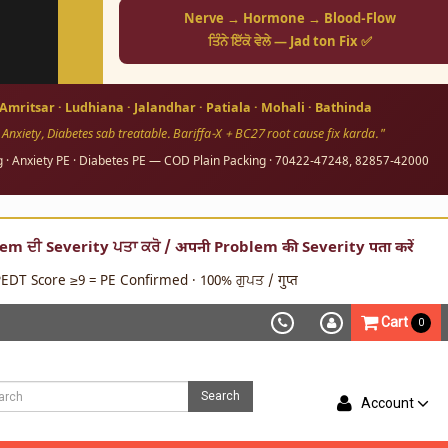
Nerve → Hormone → Blood-Flow
ਤਿੰਨੇ ਇੱਕੋ ਵੇਲੇ — Jad ton Fix ✅
 Amritsar · Ludhiana · Jalandhar · Patiala · Mohali · Bathinda
 Anxiety, Diabetes sab treatable. Bariffa-X + BC27 root cause fix karda."
og · Anxiety PE · Diabetes PE — COD Plain Packing · 70422-47248, 82857-42000
 ਦੀ Severity ਪਤਾ ਕਰੋ / अपनी Problem की Severity पता करें
EDT Score ≥9 = PE Confirmed · 100% ਗੁਪਤ / गुप्त