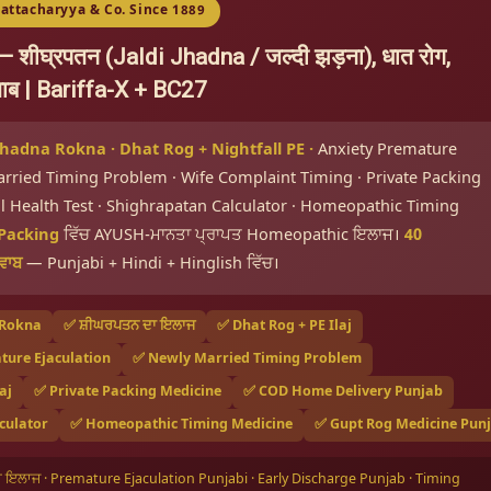
hattacharyya & Co. Since 1889
ीघ्रपतन (Jaldi Jhadna / जल्दी झड़ना), धात रोग,
ाब | Bariffa-X + BC27
 Jhadna Rokna · Dhat Rog + Nightfall PE ·
Anxiety Premature
 Married Timing Problem · Wife Complaint Timing · Private Packing
 Health Test · Shighrapatan Calculator · Homeopathic Timing
 Packing
ਵਿੱਚ AYUSH-ਮਾਨਤਾ ਪ੍ਰਾਪਤ Homeopathic ਇਲਾਜ।
40
ਵਾਬ
— Punjabi + Hindi + Hinglish ਵਿੱਚ।
 Rokna
✅ ਸ਼ੀਘਰਪਤਨ ਦਾ ਇਲਾਜ
✅ Dhat Rog + PE Ilaj
ture Ejaculation
✅ Newly Married Timing Problem
aj
✅ Private Packing Medicine
✅ COD Home Delivery Punjab
culator
✅ Homeopathic Timing Medicine
✅ Gupt Rog Medicine Pun
ਦਾ ਇਲਾਜ · Premature Ejaculation Punjabi · Early Discharge Punjab · Timing