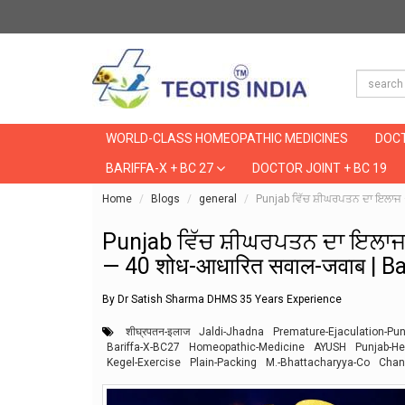
WORLD-CLASS HOMEOPATHIC MEDICINES
DOCT
BARIFFA-X + BC 27
DOCTOR JOINT + BC 19
Home
Blogs
general
Punjab ਵਿੱਚ ਸ਼ੀਘਰਪਤਨ ਦਾ ਇਲਾਜ —
Punjab ਵਿੱਚ ਸ਼ੀਘਰਪਤਨ ਦਾ ਇਲਾਜ —
— 40 शोध-आधारित सवाल-जवाब | B
By Dr Satish Sharma DHMS 35 Years Experience
शीघ्रपतन-इलाज
Jaldi-Jhadna
Premature-Ejaculation-Pun
Bariffa-X-BC27
Homeopathic-Medicine
AYUSH
Punjab-He
Kegel-Exercise
Plain-Packing
M.-Bhattacharyya-Co
Chan