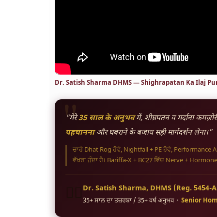
Dr. Satish Sharma DHMS — Shighrapatan Ka Ilaj Pu
"
"मेरे
35 साल के अनुभव
में, शीघ्रपतन व मर्दाना कमज़ोरी
पहचानना
और घबराने के बजाय सही मार्गदर्शन लेना।"
ਚਾਹੇ Dhat Rog ਹੋਵੇ, Nightfall + PE ਹੋਵੇ, Performance
ਵੱਖਰਾ ਹੁੰਦਾ ਹੈ। Bariffa-X + BC27 ਵਿੱਚ Nerve + Hormone 
Dr. Satish Sharma, DHMS (Reg. 5454-A
👨‍⚕️
35+ ਸਾਲ ਦਾ ਤਜ਼ਰਬਾ / 35+ वर्ष अनुभव ·
Senior Hom