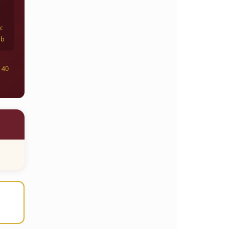
ic
ab
 40