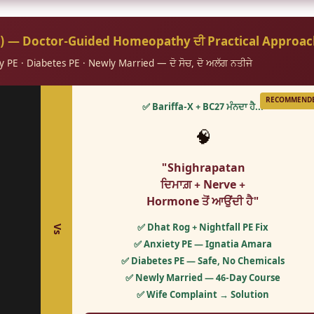
पतन) — Doctor-Guided Homeopathy ਦੀ Practical Approa
y PE · Diabetes PE · Newly Married — ਦੋ ਸੋਚ, ਦੋ ਅਲੱਗ ਨਤੀਜੇ
RECOMMEND
✅ Bariffa-X + BC27 ਮੰਨਦਾ ਹੈ...
🧠
"Shighrapatan
ਦਿਮਾਗ਼ + Nerve +
Hormone ਤੋਂ ਆਉਂਦੀ ਹੈ"
✅ Dhat Rog + Nightfall PE Fix
Vs
✅ Anxiety PE — Ignatia Amara
✅ Diabetes PE — Safe, No Chemicals
✅ Newly Married — 46-Day Course
✅ Wife Complaint → Solution