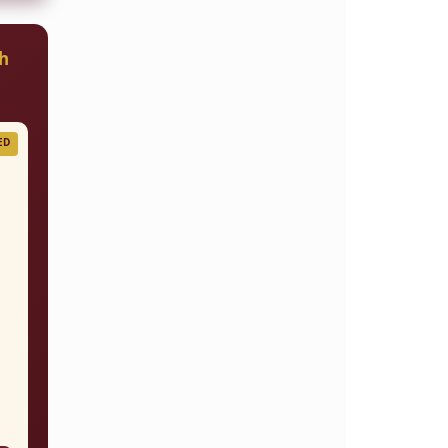
ch
ED