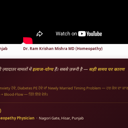
njab
Dr. Ram Krishan Mishra MD (Homeopathy)
 ज़्यादातर मामलों में
इलाज-योग्य
हैं। सबसे ज़रूरी है —
सही समय पर कारण
 Anxiety ਹੋਵੇ, Diabetes PE ਹੋਵੇ ਜਾਂ Newly Married Timing Problem — ਹਰ ਕੇਸ ਦਾ ਕਾ
+ Blood-Flow — ਤਿੰਨੇ ਇੱਕੋ ਵੇਲੇ।
)
eopathy Physician
· Nagori Gate, Hisar, Punjab