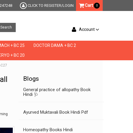
Cart
247248
CLICK TO REGISTER/LOGIN
0
Search
Account
ACH + BC 25
DOCTOR DAMA + BC 2
RYO + BC 20
 BC27
all
Blogs
General practice of allopathy Book
Hindi 🩺
Ayurved Muktavali Book Hindi Pdf
iming
Homeopathy Books Hindi