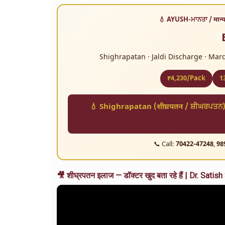
💧 AYUSH-ਮਾਨਤਾ / मान्
Shighrapatan · Jaldi Discharge · Mard
₹4,230/Pack
1
💧 Shighrapatan (शीघ्रपतन / ਸ਼ੀਘਰਪਤਨ
📞 Call:
70422-47248
,
98
🎥 शीघ्रपतन इलाज — डॉक्टर खुद बता रहे हैं | Dr. S