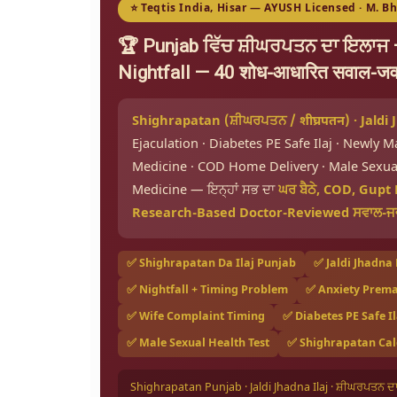
⭐ Teqtis India, Hisar — AYUSH Licensed · M. B
🏆 Punjab ਵਿੱਚ ਸ਼ੀਘਰਪਤਨ ਦਾ ਇਲਾਜ — श
Nightfall — 40 शोध-आधारित सवाल-जव
Shighrapatan (ਸ਼ੀਘਰਪਤਨ / शीघ्रपतन) · Jaldi
Ejaculation · Diabetes PE Safe Ilaj · Newly
Medicine · COD Home Delivery · Male Sexual
Medicine — ਇਨ੍ਹਾਂ ਸਭ ਦਾ
ਘਰ ਬੈਠੇ, COD, Gupt
Research-Based Doctor-Reviewed ਸਵਾਲ-ਜ
✅ Shighrapatan Da Ilaj Punjab
✅ Jaldi Jhadna
✅ Nightfall + Timing Problem
✅ Anxiety Prema
✅ Wife Complaint Timing
✅ Diabetes PE Safe Il
✅ Male Sexual Health Test
✅ Shighrapatan Cal
Shighrapatan Punjab · Jaldi Jhadna Ilaj · ਸ਼ੀਘਰਪਤਨ 