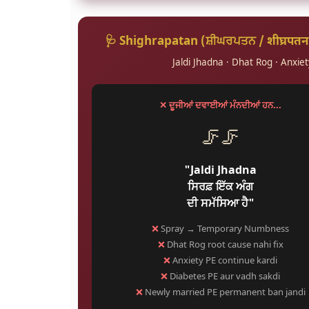
🩺 Shighrapatan (ਸ਼ੀਘਰਪਤਨ / शीघ्र
Jaldi Jhadna · Dhat Rog · Anxiet
✕ ਦੂਜੀਆਂ ਦਵਾਈਆਂ ਮੰਨਦੀਆਂ ਹਨ...
🦵🦵
"Jaldi Jhadna
ਸਿਰਫ਼ ਇੱਕ ਅੰਗ
ਦੀ ਸਮੱਸਿਆ ਹੈ"
❌
Spray → Temporary Numbness
❌
Dhat Rog root cause nahi fix
❌
Anxiety PE continue kardi
❌
Diabetes PE aur vadh sakdi
❌
Newly married PE permanent ban jandi