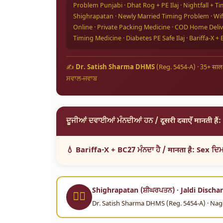
Problem Punjabi · Dhat Rog + PE Ilaj · Nightfall + 
Shighrapatan · Newly Married Timing Problem · Wi
Online · Private Packing Medicine · COD Home Deliv
Timing Medicine · Diabetes PE Safe Ilaj · Bariffa-
✍️
Dr. Satish Sharma DHMS
(Reg. 5454-A) · 35+ साल 
ਸਵਾਲ-ਜਵਾਬ
ਦੂਜੀਆਂ ਦਵਾਈਆਂ ਮੰਨਦੀਆਂ ਹਨ / दूसरी दवाएँ मानती हैं: Sex
💧 Bariffa-X + BC27 ਮੰਨਦਾ ਹੈ / मानता है: Sex ਦਿ
Shighrapatan (ਸ਼ੀਘਰਪਤਨ) · Jaldi Discha
👨‍⚕️
Dr. Satish Sharma DHMS (Reg. 5454-A) · Nagor