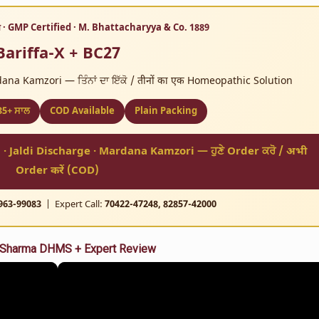
य · GMP Certified · M. Bhattacharyya & Co. 1889
Bariffa-X + BC27
ana Kamzori — ਤਿੰਨਾਂ ਦਾ ਇੱਕੋ / तीनों का एक Homeopathic Solution
35+ ਸਾਲ
COD Available
Plain Packing
) · Jaldi Discharge · Mardana Kamzori — ਹੁਣੇ Order ਕਰੋ / अभी
Order करें (COD)
963-99083
| Expert Call:
70422-47248, 82857-42000
atish Sharma DHMS + Expert Review