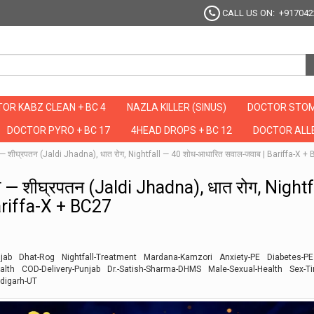
CALL US ON: +917042
OR KABZ CLEAN + BC 4
NAZLA KILLER (SINUS)
DOCTOR STOM
DOCTOR PYRO + BC 17
4HEAD DROPS + BC 12
DOCTOR ALLE
 शीघ्रपतन (Jaldi Jhadna), धात रोग, Nightfall — 40 शोध-आधारित सवाल-जवाब | Bariffa-X +
 शीघ्रपतन (Jaldi Jhadna), धात रोग, Nightf
ariffa-X + BC27
jab
Dhat-Rog
Nightfall-Treatment
Mardana-Kamzori
Anxiety-PE
Diabetes-PE
alth
COD-Delivery-Punjab
Dr.-Satish-Sharma-DHMS
Male-Sexual-Health
Sex-T
digarh-UT