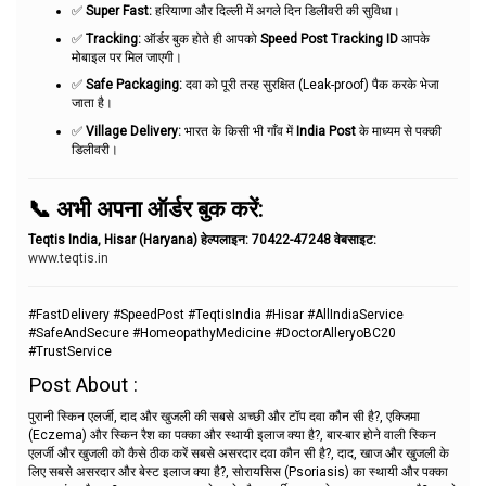
✅
Super Fast:
हरियाणा और दिल्ली में अगले दिन डिलीवरी की सुविधा।
✅
Tracking:
ऑर्डर बुक होते ही आपको
Speed Post Tracking ID
आपके
मोबाइल पर मिल जाएगी।
✅
Safe Packaging:
दवा को पूरी तरह सुरक्षित (Leak-proof) पैक करके भेजा
जाता है।
✅
Village Delivery:
भारत के किसी भी गाँव में
India Post
के माध्यम से पक्की
डिलीवरी।
📞 अभी अपना ऑर्डर बुक करें:
Teqtis India, Hisar (Haryana)
हेल्पलाइन:
70422-47248
वेबसाइट:
www.teqtis.in
#FastDelivery #SpeedPost #TeqtisIndia #Hisar #AllIndiaService
#SafeAndSecure #HomeopathyMedicine #DoctorAlleryoBC20
#TrustService
Post About :
पुरानी स्किन एलर्जी, दाद और खुजली की सबसे अच्छी और टॉप दवा कौन सी है?, एक्जिमा
(Eczema) और स्किन रैश का पक्का और स्थायी इलाज क्या है?, बार-बार होने वाली स्किन
एलर्जी और खुजली को कैसे ठीक करें सबसे असरदार दवा कौन सी है?, दाद, खाज और खुजली के
लिए सबसे असरदार और बेस्ट इलाज क्या है?, सोरायसिस (Psoriasis) का स्थायी और पक्का