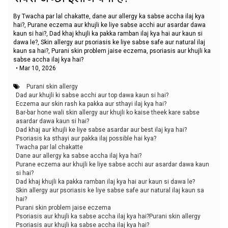
By Twacha par lal chakatte, dane aur allergy ka sabse accha ilaj kya
hai?, Purane eczema aur khujli ke liye sabse acchi aur asardar dawa
kaun si hai?, Dad khaj khujli ka pakka ramban ilaj kya hai aur kaun si
dawa le?, Skin allergy aur psoriasis ke liye sabse safe aur natural ilaj
kaun sa hai?, Purani skin problem jaise eczema, psoriasis aur khujli ka
sabse accha ilaj kya hai?
•
Mar 10, 2026
Purani skin allergy
Dad aur khujli ki sabse acchi aur top dawa kaun si hai?
Eczema aur skin rash ka pakka aur sthayi ilaj kya hai?
Bar-bar hone wali skin allergy aur khujli ko kaise theek kare sabse
asardar dawa kaun si hai?
Dad khaj aur khujli ke liye sabse asardar aur best ilaj kya hai?
Psoriasis ka sthayi aur pakka ilaj possible hai kya?
Twacha par lal chakatte
Dane aur allergy ka sabse accha ilaj kya hai?
Purane eczema aur khujli ke liye sabse acchi aur asardar dawa kaun
si hai?
Dad khaj khujli ka pakka ramban ilaj kya hai aur kaun si dawa le?
Skin allergy aur psoriasis ke liye sabse safe aur natural ilaj kaun sa
hai?
Purani skin problem jaise eczema
Psoriasis aur khujli ka sabse accha ilaj kya hai?Purani skin allergy
Psoriasis aur khujli ka sabse accha ilaj kya hai?