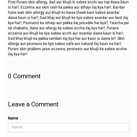
Post:Purani skin allergy, dad aur khujli ki sabse acchi aur top dawa kaun
si hai?, Eczema aur skin rash ka pakka aur sthayi ilaj kya hai?, Bar-bar
hone wali skin allergy aur khujli ko kaise theek kare sabse asardar
dawa kaun si hai?, Dad khaj aur khujli ke liye sabse asardar aur best ilaj
kya hai?, Psoriasis ka sthayi aur pakka ilaj possible hai kya?, Twacha par
lal chakatte, dane aur allergy ka sabse accha ilaj kya hai?, Purane
eczema aur khujli ke liye sabse acchi aur asardar dawa kaun si hai?,
Dad khaj khujli ka pakka ramban ilaj kya hai aur kaun si dawa le?, Skin
allergy aur psoriasis ke liye sabse safe aur natural ilaj kaun sa hai?,
Purani skin problem jaise eczema, psoriasis aur khujli ka sabse accha
ilaj kya hai?.
0
Comment
Leave a Comment
Name