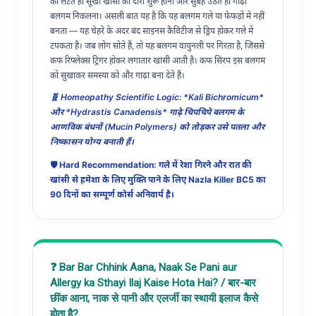
को लेटते ही सूखी खांसी का दौरा शुरू होना और सुबह उठते ही गाढ़ा
बलगम निकलना। असली बात यह है कि यह बलगम गले या फेफड़ों में नहीं
बनता — यह चेहरे के अंदर बंद साइनस कैविटीज से ड्रिप होकर गले में
टपकता है। जब लोग सोते हैं, तो यह बलगम वायुनली पर गिरता है, जिससे
कफ रिफ्लेक्स ट्रिगर होकर लगातार खांसी आती है। कफ सिरप इस बलगम
को सुखाकर समस्या को और गाढ़ा बना देते हैं।
🧬 Homeopathy Scientific Logic: *Kali Bichromicum*
और *Hydrastis Canadensis* गाढ़े चिपचिपे बलगम के
आणविक बंधनों (Mucin Polymers) को तोड़कर उसे पतला और
निष्कासन योग्य बनाती हैं।
🛡️ Hard Recommendation: गले में रेशा गिरने और रात की
खांसी से हमेशा के लिए मुक्ति पाने के लिए
Nazla Killer BC5
का
90 दिनों का सम्पूर्ण कोर्स अनिवार्य है।
❓ Bar Bar Chhink Aana, Naak Se Pani aur
Allergy ka Sthayi Ilaj Kaise Hota Hai? / बार-बार
छींक आना, नाक से पानी और एलर्जी का स्थायी इलाज कैसे
होता है?