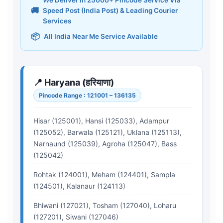
We Deliver in 25000+ Pincode Service Via
🚚
Speed Post (India Post) & Leading Courier
Services
📦
All India Near Me Service Available
📍 Haryana (हरियाणा)
Pincode Range : 121001 – 136135
Hisar (125001), Hansi (125033), Adampur
(125052), Barwala (125121), Uklana (125113),
Narnaund (125039), Agroha (125047), Bass
(125042)
Rohtak (124001), Meham (124401), Sampla
(124501), Kalanaur (124113)
Bhiwani (127021), Tosham (127040), Loharu
(127201), Siwani (127046)