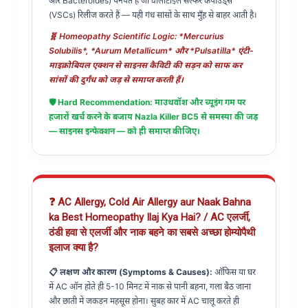
और Bacteroides) पनपते हैं जो वोलाटाइल सल्फर कंपाउंड्स
(VSCs) रिलीज करते हैं — यही गंध सांसों के साथ मुँह से बाहर आती है।
🧬 Homeopathy Scientific Logic: *Mercurius
Solubilis*, *Aurum Metallicum* और *Pulsatilla* एंटी-
माइक्रोबियल एक्शन से साइनस कैविटी की सड़न को साफ कर
सांसों की दुर्गंध को जड़ से समाप्त करती हैं।
🛡️ Hard Recommendation: माउथवॉश और च्यूइंग गम पर
हजारों खर्च करने के बजाय
Nazla Killer BC5
से समस्या की जड़
— साइनस इन्फेक्शन — को ही समाप्त कीजिए।
❓ AC Allergy, Cold Air Allergy aur Naak Bahna
ka Best Homeopathy Ilaj Kya Hai? / AC एलर्जी,
ठंडी हवा से एलर्जी और नाक बहने का सबसे अच्छा होम्योपैथी
इलाज क्या है?
📋 लक्षण और कारण (Symptoms & Causes):
ऑफिस या घर
में AC ऑन होते ही 5-10 मिनट में नाक से पानी बहना, गला बैठ जाना
और छाती में जकड़न महसूस होना। सुबह कार में AC चालू करते ही