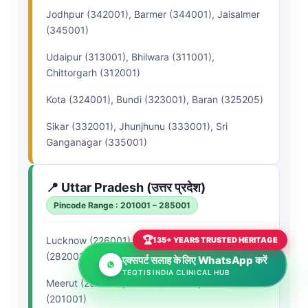
Jodhpur (342001), Barmer (344001), Jaisalmer
(345001)
Udaipur (313001), Bhilwara (311001),
Chittorgarh (312001)
Kota (324001), Bundi (323001), Baran (325205)
Sikar (332001), Jhunjhunu (333001), Sri
Ganganagar (335001)
📍 Uttar Pradesh (उत्तर प्रदेश)
Pincode Range : 201001 – 285001
🏆
Lucknow (226001), Kanpur (208001), Agra
135+ YEARS TRUSTED HERITAGE
(282001)
एक्सपर्ट सलाह के लिए WhatsApp करें
TEQTIS INDIA CLINICAL HUB
Meerut (250001), Noida (201301), Ghaziabad
(201001)