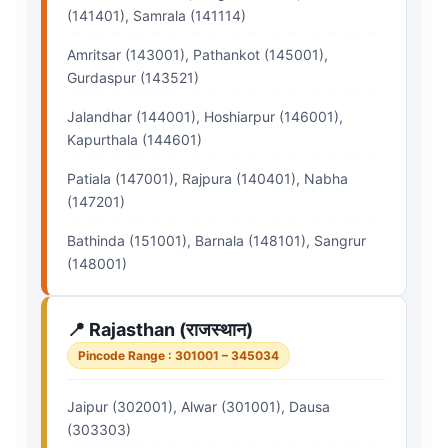
(141401), Samrala (141114)
Amritsar (143001), Pathankot (145001),
Gurdaspur (143521)
Jalandhar (144001), Hoshiarpur (146001),
Kapurthala (144601)
Patiala (147001), Rajpura (140401), Nabha
(147201)
Bathinda (151001), Barnala (148101), Sangrur
(148001)
📍 Rajasthan (राजस्थान)
Pincode Range : 301001 – 345034
Jaipur (302001), Alwar (301001), Dausa
(303303)