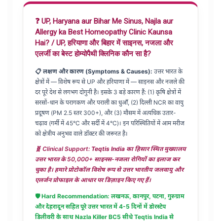
❓ UP, Haryana aur Bihar Me Sinus, Najla aur
Allergy ka Best Homeopathy Clinic Kaunsa
Hai? / UP, हरियाणा और बिहार में साइनस, नजला और
एलर्जी का बेस्ट होम्योपैथी क्लिनिक कौन सा है?
📋 लक्षण और कारण (Symptoms & Causes):
उत्तर भारत के
क्षेत्रों में — विशेष रूप से UP और हरियाणा में — साइनस और नजले की
दर पूरे देश से लगभग दोगुनी है। इसके 3 बड़े कारण हैं: (1) कृषि क्षेत्रों में
सरसों-धान के परागकण और पराली का धुआँ, (2) दिल्ली NCR का वायु
प्रदूषण (PM 2.5 स्तर 300+), और (3) मौसम में अत्यधिक उतार-
चढ़ाव (गर्मी में 45°C और सर्दी में 4°C)। इन परिस्थितियों में आम मरीज
को क्षेत्रीय अनुभव वाले डॉक्टर की जरूरत है।
🧬 Clinical Support:
Teqtis India का हिसार स्थित मुख्यालय
उत्तर भारत के 50,000+ साइनस-नजला रोगियों का इलाज कर
चुका है। हमारे प्रोटोकॉल विशेष रूप से उत्तर भारतीय जलवायु और
एलर्जन प्रोफाइल के आधार पर डिज़ाइन किए गए हैं।
🛡️ Hard Recommendation: लखनऊ, कानपुर, पटना, गुरुग्राम
और देहरादून सहित पूरे उत्तर भारत में 4-5 दिनों में डोरस्टेप
डिलीवरी के साथ
Nazla Killer BC5
सीधे Teqtis India से