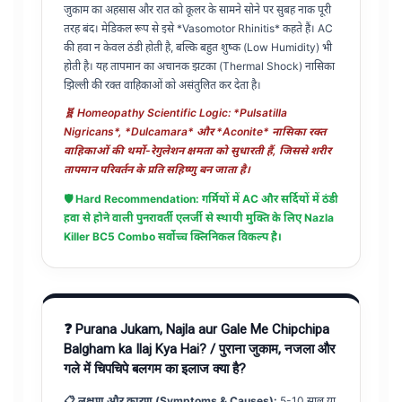
जुकाम का अहसास और रात को कूलर के सामने सोने पर सुबह नाक पूरी
तरह बंद। मेडिकल रूप से इसे *Vasomotor Rhinitis* कहते हैं। AC
की हवा न केवल ठंडी होती है, बल्कि बहुत शुष्क (Low Humidity) भी
होती है। यह तापमान का अचानक झटका (Thermal Shock) नासिका
झिल्ली की रक्त वाहिकाओं को असंतुलित कर देता है।
🧬 Homeopathy Scientific Logic: *Pulsatilla
Nigricans*, *Dulcamara* और *Aconite* नासिका रक्त
वाहिकाओं की थर्मो-रेगुलेशन क्षमता को सुधारती हैं, जिससे शरीर
तापमान परिवर्तन के प्रति सहिष्णु बन जाता है।
🛡️ Hard Recommendation: गर्मियों में AC और सर्दियों में ठंडी
हवा से होने वाली पुनरावर्ती एलर्जी से स्थायी मुक्ति के लिए
Nazla
Killer BC5 Combo
सर्वोच्च क्लिनिकल विकल्प है।
❓ Purana Jukam, Najla aur Gale Me Chipchipa
Balgham ka Ilaj Kya Hai? / पुराना जुकाम, नजला और
गले में चिपचिपे बलगम का इलाज क्या है?
📋 लक्षण और कारण (Symptoms & Causes):
5-10 साल या