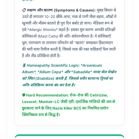
📋 लक्षण और कारण (Symptoms & Causes):
सुबह बिस्तर से
उठते ही लगातार 10-20 छींकें आना, नाक से पानी जैसा बहाव, आँखों में
खुजली और मौसम बदलते ही पूरा दिन बर्बाद हो जाना। मेडिकल रूप से
इसे *Allergic Rhinitis* कहते हैं। इसका मूल कारण आपकी प्रतिरक्षी
कोशिकाओं (Mast Cells) की अति-संवेदनशीलता है। ये कोशिकाएँ
धूल, परागकण या तापमान परिवर्तन को "खतरा" समझकर हिस्टामाइन
की भारी मात्रा रिलीज करती हैं, जिससे नाक की रक्त वाहिकाएँ फैल जाती
हैं और तीव्र प्रतिक्रिया होती है।
🧬 Homeopathy Scientific Logic: *Arsenicum
Album*, *Allium Cepa* और *Sabadilla* मास्ट सेल मेम्ब्रेन
को स्थिर (Stabilize) करती हैं, जिससे शरीर सामान्य ट्रिगर्स पर
अति-प्रतिक्रिया करना बंद कर देता है।
🛡️ Hard Recommendation: रोज-रोज की Cetirizine,
Levocet, Montair-LC जैसी एंटी-एलर्जिक गोलियों की लत से
छुटकारा पाने के लिए
Nazla Killer BC5
का नियमित प्रयोग
क्लिनिकल रूप से सिद्ध है।