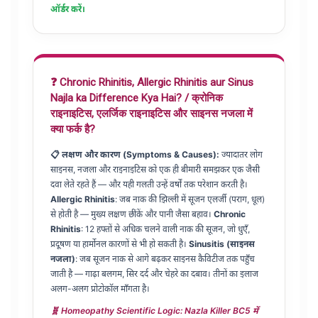
ऑर्डर करें।
❓ Chronic Rhinitis, Allergic Rhinitis aur Sinus
Najla ka Difference Kya Hai? / क्रोनिक
राइनाइटिस, एलर्जिक राइनाइटिस और साइनस नजला में
क्या फर्क है?
📋 लक्षण और कारण (Symptoms & Causes):
ज्यादातर लोग
साइनस, नजला और राइनाइटिस को एक ही बीमारी समझकर एक जैसी
दवा लेते रहते हैं — और यही गलती उन्हें वर्षों तक परेशान करती है।
Allergic Rhinitis
: जब नाक की झिल्ली में सूजन एलर्जी (पराग, धूल)
से होती है — मुख्य लक्षण छींकें और पानी जैसा बहाव।
Chronic
Rhinitis
: 12 हफ्तों से अधिक चलने वाली नाक की सूजन, जो धुएँ,
प्रदूषण या हार्मोनल कारणों से भी हो सकती है।
Sinusitis (साइनस
नजला)
: जब सूजन नाक से आगे बढ़कर साइनस कैविटीज तक पहुँच
जाती है — गाढ़ा बलगम, सिर दर्द और चेहरे का दबाव। तीनों का इलाज
अलग-अलग प्रोटोकॉल माँगता है।
🧬 Homeopathy Scientific Logic: Nazla Killer BC5 में