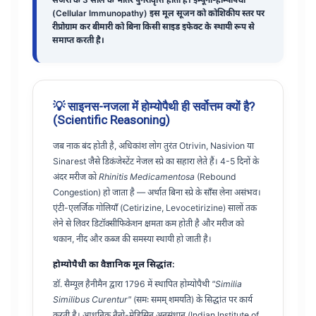
सर्जरी के 3 साल के भीतर पुनरावृत्ति होती है। इम्यूनो-होम्योपैथी
(Cellular Immunopathy) इस मूल सूजन को कोशिकीय स्तर पर
रीप्रोग्राम कर बीमारी को बिना किसी साइड इफेक्ट के स्थायी रूप से
समाप्त करती है।
💡 साइनस-नजला में होम्योपैथी ही सर्वोत्तम क्यों है?
(Scientific Reasoning)
जब नाक बंद होती है, अधिकांश लोग तुरंत Otrivin, Nasivion या
Sinarest जैसे डिकंजेस्टेंट नेजल स्प्रे का सहारा लेते हैं। 4-5 दिनों के
अंदर मरीज को
Rhinitis Medicamentosa
(Rebound
Congestion) हो जाता है — अर्थात बिना स्प्रे के साँस लेना असंभव।
एंटी-एलर्जिक गोलियाँ (Cetirizine, Levocetirizine) सालों तक
लेने से लिवर डिटॉक्सीफिकेशन क्षमता कम होती है और मरीज को
थकान, नींद और कब्ज की समस्या स्थायी हो जाती है।
होम्योपैथी का वैज्ञानिक मूल सिद्धांत:
डॉ. सैम्यूल हैनीमैन द्वारा 1796 में स्थापित होम्योपैथी
"Similia
Similibus Curentur"
(समः समम् शमयति) के सिद्धांत पर कार्य
करती है। आधुनिक नैनो-मेडिसिन अनुसंधान (Indian Institute of