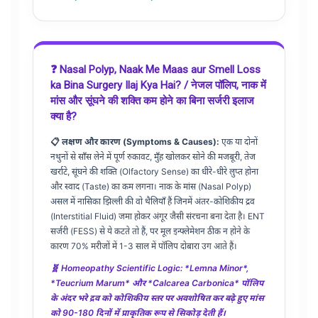
❓ Nasal Polyp, Naak Me Maas aur Smell Loss
ka Bina Surgery Ilaj Kya Hai? / नेजल पॉलिप, नाक में
मांस और सूंघने की शक्ति कम होने का बिना सर्जरी इलाज
क्या है?
📋 लक्षण और कारण (Symptoms & Causes):
एक या दोनों
नथुनों से साँस लेने में पूर्ण रुकावट, मुँह खोलकर सोने की मजबूरी, तेज
खर्राटे, सूंघने की शक्ति (Olfactory Sense) का धीरे-धीरे लुप्त होना
और स्वाद (Taste) का कम लगना। नाक के मांस (Nasal Polyp)
असल में नासिका झिल्ली की वो थैलियाँ हैं जिनमें अंतर-कोशिकीय द्रव
(Interstitial Fluid) जमा होकर अंगूर जैसी संरचना बना देता है। ENT
सर्जरी (FESS) से ये कटते तो हैं, पर मूल इन्फ्लेमेशन ठीक न होने के
कारण 70% मरीजों में 1-3 साल में पॉलिप दोबारा उग आते हैं।
🧬 Homeopathy Scientific Logic: *Lemna Minor*,
*Teucrium Marum* और *Calcarea Carbonica* पॉलिप
के अंदर भरे द्रव को कोशिकीय स्तर पर अवशोषित कर बढ़े हुए मांस
को 90-180 दिनों में प्राकृतिक रूप से सिकोड़ देती हैं।