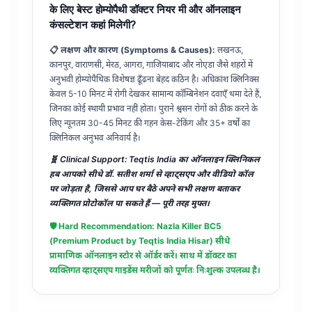
के लिए बेस्ट होम्योपैथी डॉक्टर नियर मी और ऑनलाइन
कंसल्टेशन कहां मिलेगी?
📋 लक्षण और कारण (Symptoms & Causes):
लखनऊ,
कानपुर, वाराणसी, मेरठ, आगरा, गाजियाबाद और नोएडा जैसे शहरों में
अनुभवी होम्योपैथिक विशेषज्ञ ढूँढना बेहद कठिन है। अधिकांश क्लिनिक्स
केवल 5-10 मिनट में रोगी देखकर सामान्य कॉम्बिनेशन दवाएँ थमा देते हैं,
जिनका कोई स्थायी प्रभाव नहीं होता। पुराने श्वसन रोगों को ठीक करने के
लिए न्यूनतम 30-45 मिनट की गहन केस-टेकिंग और 35+ वर्षों का
क्लिनिकल अनुभव अनिवार्य है।
🧬 Clinical Support: Teqtis India का ऑनलाइन क्लिनिकल
हब आपको सीधे डॉ. सतीश शर्मा से व्हाट्सएप और वीडियो कॉल
पर जोड़ता है, जिससे आप घर बैठे अपने सभी लक्षण बताकर
व्यक्तिगत प्रोटोकॉल पा सकते हैं — पूरी तरह मुफ्त।
🛡️ Hard Recommendation:
Nazla Killer BC5
(Premium Product by Teqtis India Hisar)
सीधे
प्रामाणिक ऑनलाइन स्टोर से ऑर्डर करें। साथ में डॉक्टर का
व्यक्तिगत व्हाट्सएप गाइडेंस मरीजों को पूर्णतः निःशुल्क उपलब्ध है।