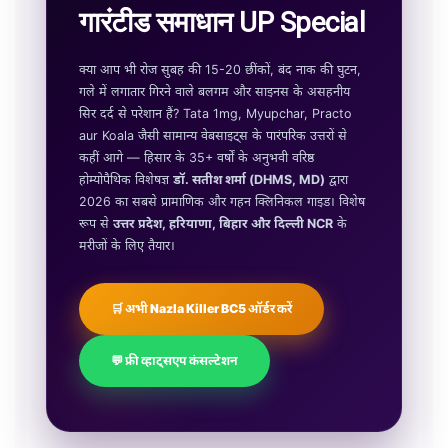
गारंटीड समाधान UP Special
क्या आप भी रोज सुबह की 15-20 छींकों, बंद नाक की घुटन,
गले में लगातार गिरने वाले बलगम और साइनस के असहनीय
सिर दर्द से परेशान हैं? Tata 1mg, Myupchar, Practo
aur Koala जैसी सामान्य वेबसाइट्स के पारंपरिक उत्तरों से
कहीं आगे — हिसार के 35+ वर्षों के अनुभवी वरिष्ठ
होम्योपैथिक विशेषज्ञ
डॉ. सतीश शर्मा (DHMS, MD)
द्वारा
2026 का सबसे प्रामाणिक और गहन क्लिनिकल गाइड। विशेष
रूप से
उत्तर प्रदेश, हरियाणा, बिहार और दिल्ली NCR
के
मरीजों के लिए तैयार।
🛒 अभी Nazla Killer BC5 ऑर्डर करें
💬 फ्री व्हाट्सएप कंसल्टेशन