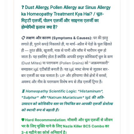
❓ Dust Allergy, Pollen Allergy aur Sinus Allergy
ka Homeopathy Treatment Kya Hai? / धूल-
मिट्टी एलर्जी, पोलन एलर्जी और साइनस एलर्जी का
होम्योपैथी इलाज क्या है?
📋 लक्षण और कारण (Symptoms & Causes):
घर की झाड़ू
लगाते ही, पुराने कपड़े निकालते ही, या मार्च-अप्रैल में पेड़ों के फूल खिलते
ही — तुरंत छींकें, खुजली, नाक से पानी और साँस में भारीपन शुरू हो
जाता है। यह इसलिए होता है क्योंकि आपकी इम्यून कोशिकाएँ धूल के कण
(Dust Mites) या परागकण (Pollen Grains) को "आक्रमणकारी"
समझकर IgE एंटीबॉडी बनाती हैं। यह IgE मास्ट सेल्स से जुड़कर बार-
बार एलर्जी का चक्र चलाता है। UP और हरियाणा जैसे क्षेत्रों में सरसों,
अमरूद और नीम के परागकण विशेष रूप से तीव्र एलर्जी ट्रिगर हैं।
🧬 Homeopathy Scientific Logic: *Histaminum*,
*Sulphur* और *Natrum Muriaticum* IgE की अति-
उत्पादन को कोशिकीय स्तर पर नियंत्रित कर आपकी एलर्जी थ्रेशोल्ड
को स्थायी रूप से बढ़ाती हैं।
🛡️ Hard Recommendation: मौसमी और धूल एलर्जी से जीवन
भर के लिए मुक्ति पाने के लिए
Nazla Killer BC5 Combo
का
3-4 महीने का कोर्स अनिवार्य है।