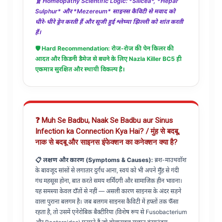
🧬 Homeopathy Scientific Logic: *Silicea*, *Hepar
Sulphur* और *Mezereum* साइनस कैविटी से मवाद को
धीरे-धीरे ड्रेन करती हैं और सूजी हुई श्लेष्मा झिल्ली को शांत करती
हैं।
🛡️ Hard Recommendation: रोज-रोज की पेन किलर की
आदत और किडनी डैमेज से बचने के लिए
Nazla Killer BC5
ही
एकमात्र सुरक्षित और स्थायी विकल्प है।
❓ Muh Se Badbu, Naak Se Badbu aur Sinus
Infection ka Connection Kya Hai? / मुंह से बदबू,
नाक से बदबू और साइनस इंफेक्शन का कनेक्शन क्या है?
📋 लक्षण और कारण (Symptoms & Causes):
ब्रश-माउथवॉश
के बावजूद सांसों से लगातार दुर्गंध आना, स्वयं को भी अपने मुँह से गंदी
गंध महसूस होना, बात करते समय शर्मिंदगी और सामाजिक हीन भावना।
यह समस्या केवल दाँतों से नहीं — असली कारण साइनस के अंदर सड़ने
वाला पुराना बलगम है। जब बलगम साइनस कैविटी में हफ्तों तक फँसा
रहता है, तो उसमें एनेरोबिक बैक्टीरिया (विशेष रूप से Fusobacterium