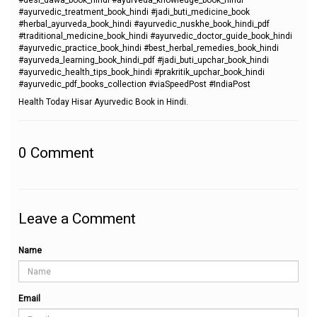
#ayurvedic_treatment_book_hindi #jadi_buti_medicine_book
#herbal_ayurveda_book_hindi #ayurvedic_nuskhe_book_hindi_pdf
#traditional_medicine_book_hindi #ayurvedic_doctor_guide_book_hindi
#ayurvedic_practice_book_hindi #best_herbal_remedies_book_hindi
#ayurveda_learning_book_hindi_pdf #jadi_buti_upchar_book_hindi
#ayurvedic_health_tips_book_hindi #prakritik_upchar_book_hindi
#ayurvedic_pdf_books_collection #viaSpeedPost #IndiaPost
Health Today Hisar Ayurvedic Book in Hindi.
0
Comment
Leave a Comment
Name
Email