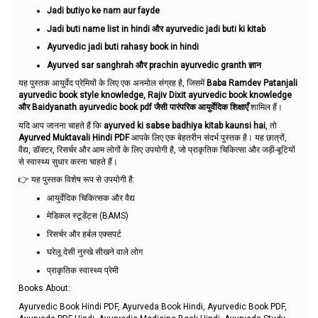
Jadi butiyo ke nam aur fayde
Jadi buti name list in hindi और ayurvedic jadi buti ki kitab
Ayurvedic jadi buti rahasy book in hindi
Ayurved sar sanghrah और prachin ayurvedic granth ज्ञान
यह पुस्तक आयुर्वेद प्रेमियों के लिए एक अनमोल संग्रह है, जिसमें
Baba Ramdev Patanjali
ayurvedic book style knowledge, Rajiv Dixit ayurvedic book knowledge
और Baidyanath ayurvedic book pdf जैसी पारंपरिक आयुर्वेदिक शिक्षाएँ
शामिल हैं।
यदि आप जानना चाहते हैं कि
ayurved ki sabse badhiya kitab kaunsi hai
, तो
Ayurved Muktavali Hindi PDF
आपके लिए एक बेहतरीन संदर्भ पुस्तक है। यह छात्रों,
वैद्य, डॉक्टर, रिसर्चर और आम लोगों के लिए उपयोगी है, जो प्राकृतिक चिकित्सा और जड़ी-बूटियों
से स्वास्थ्य सुधार करना चाहते हैं।
👉 यह पुस्तक विशेष रूप से उपयोगी है:
आयुर्वेदिक चिकित्सक और वैद्य
मेडिकल स्टूडेंट्स (BAMS)
रिसर्चर और हर्बल एक्सपर्ट
घरेलू देसी नुस्खे सीखने वाले लोग
प्राकृतिक स्वास्थ्य प्रेमी
Books About:
Ayurvedic Book Hindi PDF, Ayurveda Book Hindi, Ayurvedic Book PDF,