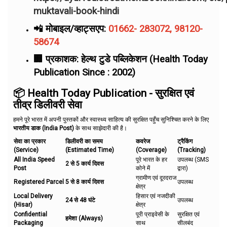
muktavali-book-hindi
📲 मोबाइल/व्हाट्सएप:
01662- 283072, 98120-
58674
🏢 प्रकाशक: हेल्थ टुडे पब्लिकेशन (Health Today
Publication Since : 2002)
📦 Health Today Publication - सुरक्षित एवं
तीव्र डिलीवरी सेवा
हमने पूरे भारत में अपनी पुस्तकों और स्वास्थ्य साहित्य की सुरक्षित पहुँच सुनिश्चित करने के लिए
भारतीय डाक (India Post)
के साथ साझेदारी की है।
सेवा का प्रकार
डिलीवरी का समय
कवरेज
ट्रैकिंग
(Service)
(Estimated Time)
(Coverage)
(Tracking)
All India Speed
पूरे भारत के हर
उपलब्ध (SMS
2 से 5 कार्य दिवस
Post
कोने में
द्वारा)
ग्रामीण एवं दूरदराज
Registered Parcel
5 से 8 कार्य दिवस
उपलब्ध
क्षेत्र
Local Delivery
हिसार एवं नजदीकी
24 से 48 घंटे
उपलब्ध
(Hisar)
क्षेत्र
Confidential
पूरी प्राइवेसी के
सुरक्षित एवं
हमेशा (Always)
Packaging
साथ
सीलबंद