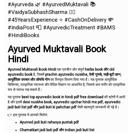
#Ayurveda 🌿 #AyurvedMuktavali 📚
#VaidyaSubhashSharma 👨‍⚕️
#45YearsExperience ⭐ #CashOnDelivery 💸
#IndiaPost 📮 #AyurvedicTreatment #BAMS
#HindiBooks
Ayurved Muktavali Book
Hindi
Ayurved Muktavali Book Hindi
एक प्राचीन और संपूर्ण
herbs book और old
ayurvedic book
है, जिसमें
prachin ayurvedic nuskhe, देसी नुस्खे, जड़ी-बूटी ज्ञान,
आयुर्वेदिक उपचार और औषधि योग
का विस्तृत विवरण दिया गया है। यह पुस्तक आयुर्वेदिक
चिकित्सा, प्राकृतिक स्वास्थ्य और वैदिक विज्ञान पर आधारित है, जिससे आप शरीर को प्राकृतिक
रूप से स्वस्थ रख सकते हैं।
यह पुस्तक
best top ayurvedic book in hindi pdf free download
की श्रेणी में आती
है और इसमें
desi nuskhe book, ayurvedic upchar hindi me pdf, ayurvedic
jadi buti list pdf और jadi buti ki pahchan pdf
जैसी महत्वपूर्ण जानकारी दी गई है।
👉 इस पुस्तक में आपको मिलेगा:
Ayurved jadi buti rahasya pustak pdf
Chamatkari jadi buti pdf और indian jadi buti list