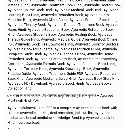
Ayurveda PDF Hindi, Ayurvedic Medicine Book Hindi, Ayurveda Study
Material Hindi, Ayurvedic Treatment Book Hindi, Ayurvedic Doctor Book,
Ayurveda Course Book Hindi, Ayurvedic Medical Book Hindi, Ayurveda
Learning Book Hindi, Ayurvedic Remedies Book, Ayurvedic Herbal
Medicine Book, Ayurveda Clinic Guide, Ayurveda Practice Book Hindi,
Ayurvedic Therapy Book, Ayurvedic Disease Treatment Book, Ayurveda
Notes Hindi, Ayurvedic Education Book, Ayurvedic Reference Book
Hindi, Ayurveda Students Book, Ayurvedic Healing Book, Ayurveda
Therapy Guide Hindi, Ayurvedic Medical Guide, Ayurveda Book Online
PDF, Ayurvedic Book Free Download Hindi, Ayurvedic Book for Doctors,
Ayurvedic Book for Students, Ayurvedic Prescription Guide, Ayurveda
Complete Guide Hindi, Ayurvedic Diagnosis Book, Ayurvedic Home
Remedies Book, Ayurvedic Pathology Book, Ayurvedic Pharmacology
Book Hindi, Ayurvedic Formula Book, Ayurveda Classical Book Hindi,
Ayurvedic Textbook Hindi, Ayurveda Knowledge Book, Ayurvedic
Practice Guide, Ayurvedic Treatment Guide PDF, Ayurveda Research
Book Hindi, Ayurvedic Medicine Guide Hindi, Ayurveda Book Store Hindi,
Ayurvedic PDF Download, Ayurvedic Ebook Hindi, Ayurveda Books
Collection Hindi.
👉 भारत की सबसे प्राचीन और भरोसेमंद आयुर्वेदिक जड़ी-बूटी ज्ञान पुस्तक – Ayurved
Muktavali Hindi PDF
Ayurved Muktavali Hindi PDF is a complete Ayurvedic herbs book with
prachin ayurvedic nuskhe, desi remedies, jadi buti list, ayurvedic
upchar and herbal medicine knowledge. Best top Ayurvedic book in
Hindi free download.