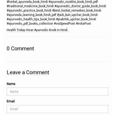
#herbal_ayurveda_book_hindi #ayurvedic_nuskhe_book_hindi_pdf
#traditional_medicine_book_hindi #ayurvedic_doctor_guide_book_hindi
#ayurvedic_practice_book_hindi #best_herbal_remedies_book_hindi
#ayurveda_learning_book_hindi_pdf #jadi_buti_upchar_book_hindi
#ayurvedic_health_tips_book_hindi #prakritik_upchar_book_hindi
#ayurvedic_pdf_books_collection #viaSpeedPost #IndiaPost
Health Today Hisar Ayurvedic Book in Hindi.
0
Comment
Leave a Comment
Name
Email