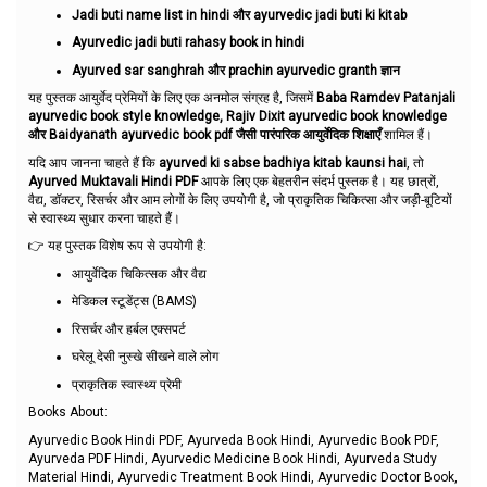
Jadi buti name list in hindi और ayurvedic jadi buti ki kitab
Ayurvedic jadi buti rahasy book in hindi
Ayurved sar sanghrah और prachin ayurvedic granth ज्ञान
यह पुस्तक आयुर्वेद प्रेमियों के लिए एक अनमोल संग्रह है, जिसमें
Baba Ramdev Patanjali
ayurvedic book style knowledge, Rajiv Dixit ayurvedic book knowledge
और Baidyanath ayurvedic book pdf जैसी पारंपरिक आयुर्वेदिक शिक्षाएँ
शामिल हैं।
यदि आप जानना चाहते हैं कि
ayurved ki sabse badhiya kitab kaunsi hai
, तो
Ayurved Muktavali Hindi PDF
आपके लिए एक बेहतरीन संदर्भ पुस्तक है। यह छात्रों,
वैद्य, डॉक्टर, रिसर्चर और आम लोगों के लिए उपयोगी है, जो प्राकृतिक चिकित्सा और जड़ी-बूटियों
से स्वास्थ्य सुधार करना चाहते हैं।
👉 यह पुस्तक विशेष रूप से उपयोगी है:
आयुर्वेदिक चिकित्सक और वैद्य
मेडिकल स्टूडेंट्स (BAMS)
रिसर्चर और हर्बल एक्सपर्ट
घरेलू देसी नुस्खे सीखने वाले लोग
प्राकृतिक स्वास्थ्य प्रेमी
Books About:
Ayurvedic Book Hindi PDF, Ayurveda Book Hindi, Ayurvedic Book PDF,
Ayurveda PDF Hindi, Ayurvedic Medicine Book Hindi, Ayurveda Study
Material Hindi, Ayurvedic Treatment Book Hindi, Ayurvedic Doctor Book,