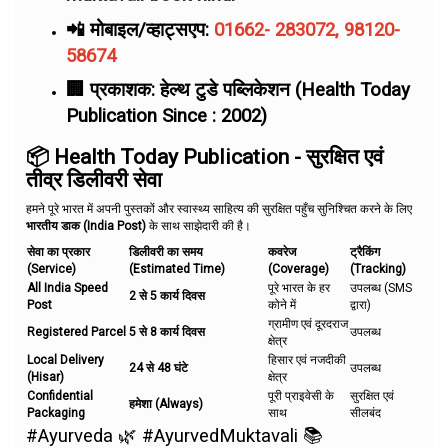
📲 मोबाइल/व्हाट्सएप:
01662- 283072, 98120-
58674
🏢 प्रकाशक: हेल्थ टुडे पब्लिकेशन (Health Today
Publication Since : 2002)
📦 Health Today Publication - सुरक्षित एवं
तीव्र डिलीवरी सेवा
हमने पूरे भारत में अपनी पुस्तकों और स्वास्थ्य साहित्य की सुरक्षित पहुँच सुनिश्चित करने के लिए
भारतीय डाक (India Post)
के साथ साझेदारी की है।
सेवा का प्रकार
डिलीवरी का समय
कवरेज
ट्रैकिंग
(Service)
(Estimated Time)
(Coverage)
(Tracking)
All India Speed
पूरे भारत के हर
उपलब्ध (SMS
2 से 5 कार्य दिवस
Post
कोने में
द्वारा)
ग्रामीण एवं दूरदराज
Registered Parcel
5 से 8 कार्य दिवस
उपलब्ध
क्षेत्र
Local Delivery
हिसार एवं नजदीकी
24 से 48 घंटे
उपलब्ध
(Hisar)
क्षेत्र
Confidential
पूरी प्राइवेसी के
सुरक्षित एवं
हमेशा (Always)
Packaging
साथ
सीलबंद
#Ayurveda 🌿 #AyurvedMuktavali 📚