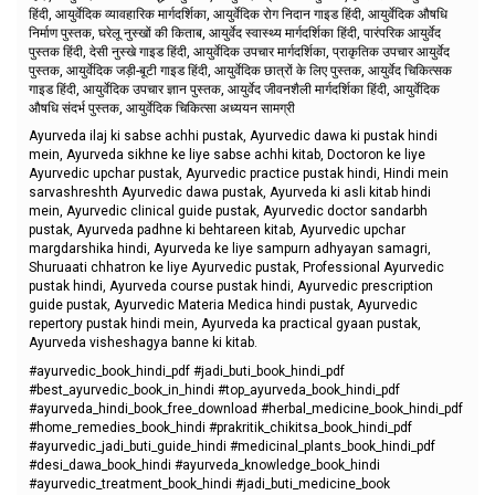
हिंदी, आयुर्वेदिक व्यावहारिक मार्गदर्शिका, आयुर्वेदिक रोग निदान गाइड हिंदी, आयुर्वेदिक औषधि
निर्माण पुस्तक, घरेलू नुस्खों की किताब, आयुर्वेद स्वास्थ्य मार्गदर्शिका हिंदी, पारंपरिक आयुर्वेद
पुस्तक हिंदी, देसी नुस्खे गाइड हिंदी, आयुर्वेदिक उपचार मार्गदर्शिका, प्राकृतिक उपचार आयुर्वेद
पुस्तक, आयुर्वेदिक जड़ी-बूटी गाइड हिंदी, आयुर्वेदिक छात्रों के लिए पुस्तक, आयुर्वेद चिकित्सक
गाइड हिंदी, आयुर्वेदिक उपचार ज्ञान पुस्तक, आयुर्वेद जीवनशैली मार्गदर्शिका हिंदी, आयुर्वेदिक
औषधि संदर्भ पुस्तक, आयुर्वेदिक चिकित्सा अध्ययन सामग्री
Ayurveda ilaj ki sabse achhi pustak, Ayurvedic dawa ki pustak hindi
mein, Ayurveda sikhne ke liye sabse achhi kitab, Doctoron ke liye
Ayurvedic upchar pustak, Ayurvedic practice pustak hindi, Hindi mein
sarvashreshth Ayurvedic dawa pustak, Ayurveda ki asli kitab hindi
mein, Ayurvedic clinical guide pustak, Ayurvedic doctor sandarbh
pustak, Ayurveda padhne ki behtareen kitab, Ayurvedic upchar
margdarshika hindi, Ayurveda ke liye sampurn adhyayan samagri,
Shuruaati chhatron ke liye Ayurvedic pustak, Professional Ayurvedic
pustak hindi, Ayurveda course pustak hindi, Ayurvedic prescription
guide pustak, Ayurvedic Materia Medica hindi pustak, Ayurvedic
repertory pustak hindi mein, Ayurveda ka practical gyaan pustak,
Ayurveda visheshagya banne ki kitab.
#ayurvedic_book_hindi_pdf #jadi_buti_book_hindi_pdf
#best_ayurvedic_book_in_hindi #top_ayurveda_book_hindi_pdf
#ayurveda_hindi_book_free_download #herbal_medicine_book_hindi_pdf
#home_remedies_book_hindi #prakritik_chikitsa_book_hindi_pdf
#ayurvedic_jadi_buti_guide_hindi #medicinal_plants_book_hindi_pdf
#desi_dawa_book_hindi #ayurveda_knowledge_book_hindi
#ayurvedic_treatment_book_hindi #jadi_buti_medicine_book