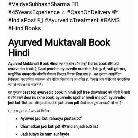
#VaidyaSubhashSharma 👨‍⚕️
#45YearsExperience ⭐ #CashOnDelivery 💸
#IndiaPost 📮 #AyurvedicTreatment #BAMS
#HindiBooks
Ayurved Muktavali Book
Hindi
Ayurved Muktavali Book Hindi
एक प्राचीन और संपूर्ण
herbs book और old
ayurvedic book
है, जिसमें
prachin ayurvedic nuskhe, देसी नुस्खे, जड़ी-बूटी ज्ञान,
आयुर्वेदिक उपचार और औषधि योग
का विस्तृत विवरण दिया गया है। यह पुस्तक आयुर्वेदिक
चिकित्सा, प्राकृतिक स्वास्थ्य और वैदिक विज्ञान पर आधारित है, जिससे आप शरीर को प्राकृतिक
रूप से स्वस्थ रख सकते हैं।
यह पुस्तक
best top ayurvedic book in hindi pdf free download
की श्रेणी में आती
है और इसमें
desi nuskhe book, ayurvedic upchar hindi me pdf, ayurvedic
jadi buti list pdf और jadi buti ki pahchan pdf
जैसी महत्वपूर्ण जानकारी दी गई है।
👉 इस पुस्तक में आपको मिलेगा:
Ayurved jadi buti rahasya pustak pdf
Chamatkari jadi buti pdf और indian jadi buti list
Jadi butiyo ke nam aur fayde