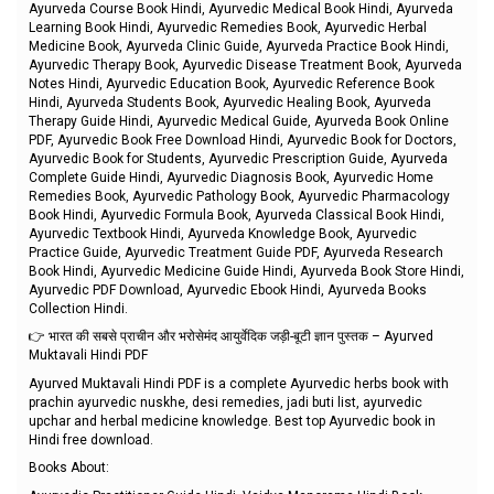
Ayurveda Course Book Hindi, Ayurvedic Medical Book Hindi, Ayurveda
Learning Book Hindi, Ayurvedic Remedies Book, Ayurvedic Herbal
Medicine Book, Ayurveda Clinic Guide, Ayurveda Practice Book Hindi,
Ayurvedic Therapy Book, Ayurvedic Disease Treatment Book, Ayurveda
Notes Hindi, Ayurvedic Education Book, Ayurvedic Reference Book
Hindi, Ayurveda Students Book, Ayurvedic Healing Book, Ayurveda
Therapy Guide Hindi, Ayurvedic Medical Guide, Ayurveda Book Online
PDF, Ayurvedic Book Free Download Hindi, Ayurvedic Book for Doctors,
Ayurvedic Book for Students, Ayurvedic Prescription Guide, Ayurveda
Complete Guide Hindi, Ayurvedic Diagnosis Book, Ayurvedic Home
Remedies Book, Ayurvedic Pathology Book, Ayurvedic Pharmacology
Book Hindi, Ayurvedic Formula Book, Ayurveda Classical Book Hindi,
Ayurvedic Textbook Hindi, Ayurveda Knowledge Book, Ayurvedic
Practice Guide, Ayurvedic Treatment Guide PDF, Ayurveda Research
Book Hindi, Ayurvedic Medicine Guide Hindi, Ayurveda Book Store Hindi,
Ayurvedic PDF Download, Ayurvedic Ebook Hindi, Ayurveda Books
Collection Hindi.
👉 भारत की सबसे प्राचीन और भरोसेमंद आयुर्वेदिक जड़ी-बूटी ज्ञान पुस्तक – Ayurved
Muktavali Hindi PDF
Ayurved Muktavali Hindi PDF is a complete Ayurvedic herbs book with
prachin ayurvedic nuskhe, desi remedies, jadi buti list, ayurvedic
upchar and herbal medicine knowledge. Best top Ayurvedic book in
Hindi free download.
Books About: