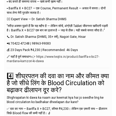
▪️ बंद करते ही समस्या वापस — खर्च कभी ख़त्म नहीं।
▪️ Bariffa X + BC27 — एक Course, Permanent Result — असल में सस्ता। दोनों
साथ लेना मेरी पुरज़ोर सलाह है।
👨‍⚕️ Expert View — Dr. Satish Sharma DHMS
"मरीज़ अक्सर पूछते हैं कि यह महँगा है — लेकिन सोचें, अंग्रेज़ी Tablet जीवनभर खरीदनी पड़ती
है। Bariffa X + BC27 एक बार का इलाज है — जड़ से ठीक। यही सबसे सस्ता सौदा है।"
📞 Dr. Satish Sharma (DHMS, 35+ वर्ष), Nagori Gate, Hisar
📲 70422-47248 | 98963-99083
💰 23 Days Pack ₹4,230 | Recommended: 46 Days
🔗 यहाँ है पूर्ण समाधान 👉
https://www.teqtis.in/product/bariffa-x-bc27-
mardana-kamzori-ki-dawa
4️⃣ शीघ्रपतन की दवा का नाम और कीमत क्या
है जो सीधे लिंग के Blood Circulation को
बढ़ाकर ढीलापन दूर करे?
Shighrapatan ki dawa ka naam aur keemat kya hai jo seedhe ling ke
blood circulation ko badhakar dheelapan dur kare?
✅ दवा का नाम — Bariffa X + BC27, कीमत ₹4,230। लेकिन एक ज़रूरी सच — ढीलापन
सिर्फ़ Blood Flow की कमी नहीं है। 🔬