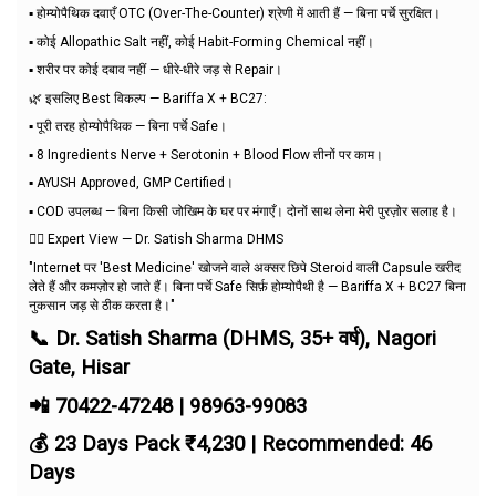
▪️ होम्योपैथिक दवाएँ OTC (Over-The-Counter) श्रेणी में आती हैं — बिना पर्चे सुरक्षित।
▪️ कोई Allopathic Salt नहीं, कोई Habit-Forming Chemical नहीं।
▪️ शरीर पर कोई दबाव नहीं — धीरे-धीरे जड़ से Repair।
🌿 इसलिए Best विकल्प — Bariffa X + BC27:
▪️ पूरी तरह होम्योपैथिक — बिना पर्चे Safe।
▪️ 8 Ingredients Nerve + Serotonin + Blood Flow तीनों पर काम।
▪️ AYUSH Approved, GMP Certified।
▪️ COD उपलब्ध — बिना किसी जोखिम के घर पर मंगाएँ। दोनों साथ लेना मेरी पुरज़ोर सलाह है।
👨‍⚕️ Expert View — Dr. Satish Sharma DHMS
"Internet पर 'Best Medicine' खोजने वाले अक्सर छिपे Steroid वाली Capsule खरीद
लेते हैं और कमज़ोर हो जाते हैं। बिना पर्चे Safe सिर्फ़ होम्योपैथी है — Bariffa X + BC27 बिना
नुकसान जड़ से ठीक करता है।"
📞 Dr. Satish Sharma (DHMS, 35+ वर्ष), Nagori
Gate, Hisar
📲 70422-47248 | 98963-99083
💰 23 Days Pack ₹4,230 | Recommended: 46
Days