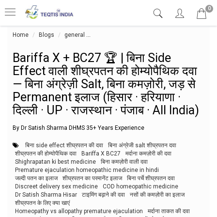
0
Home
Blogs
general
Bariffa X + BC27 🏆 | बिना Side Effect वाली शीघ्रपतन क
Bariffa X + BC27 🏆 | बिना Side
Effect वाली शीघ्रपतन की होम्योपैथिक दवा
— बिना अंग्रेज़ी Salt, बिना कमज़ोरी, जड़ से
Permanent इलाज (हिसार · हरियाणा ·
दिल्ली · UP · राजस्थान · पंजाब · All India)
By Dr Satish Sharma DHMS 35+ Years Experience
बिना side effect शीघ्रपतन की दवा
बिना अंग्रेजी salt शीघ्रपतन दवा
शीघ्रपतन की होम्योपैथिक दवा
Bariffa X BC27
मर्दाना कमज़ोरी की दवा
Shighrapatan ki best medicine
बिना कमज़ोरी वाली दवा
Premature ejaculation homeopathic medicine in hindi
जल्दी पतन का इलाज
शीघ्रपतन का परमानेंट इलाज
बिना पर्चे शीघ्रपतन दवा
Discreet delivery sex medicine
COD homeopathic medicine
Dr Satish Sharma Hisar
टाइमिंग बढ़ाने की दवा
नसों की कमज़ोरी का इलाज
शीघ्रपतन के लिए क्या खाएं
Homeopathy vs allopathy premature ejaculation
मर्दाना ताकत की दवा