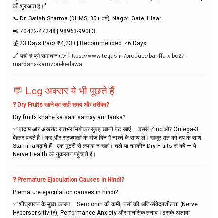
की शुरुआत है।"
📞 Dr. Satish Sharma (DHMS, 35+ वर्ष), Nagori Gate, Hisar
📲 70422-47248 | 98963-99083
💰 23 Days Pack ₹4,230 | Recommended: 46 Days
🔗 यहाँ है पूर्ण समाधान 👉
https://www.teqtis.in/product/bariffa-x-bc27-
mardana-kamzori-ki-dawa
💬 Log अक्सर ये भी पूछते हैं
❓ Dry Fruits खाने का सही समय और तरीका?
Dry fruits khane ka sahi samay aur tarika?
✅ बादाम और अखरोट रातभर भिगोकर सुबह खाली पेट खाएँ — इससे Zinc और Omega-3
बेहतर पचते हैं। कद्दू और सूरजमुखी के बीज दिन में नाश्ते के साथ लें। खजूर रात को दूध के साथ
Stamina बढ़ाते हैं। एक मुट्ठी से ज़्यादा न खाएँ। तले या नमकीन Dry Fruits से बचें — ये
Nerve Health को नुकसान पहुँचाते हैं।
❓ Premature Ejaculation Causes in Hindi?
Premature ejaculation causes in hindi?
✅ शीघ्रपतन के मुख्य कारण — Serotonin की कमी, नसों की अति-संवेदनशीलता (Nerve
Hypersensitivity), Performance Anxiety और मानसिक तनाव। इसके अलावा