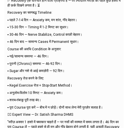
✅ Recovery एक धीरे-धीरे होने वाली प्रक्रिया है — पर ज़्यादातर मरीज़ों को पहले कुछ हफ़्तों में
ही फ़र्क दिखने लगता है। ⏳
Recovery का चरणबद्ध Timeline:
▪️ पहले 7-14 दिन — Anxiety कम, मन शांत, नींद बेहतर।
▪️ 15-30 दिन — Timing में 1-2 मिनट का सुधार।
▪️ 30-46 दिन — Nerve Stabilize, Control काफ़ी बेहतर।
▪️ 46 दिन बाद — सामान्य Cases में Permanent सुधार।
Course की अवधि Condition के अनुसार:
▪️ नई/सामान्य समस्या — 46 दिन।
▪️ पुरानी (Chronic) समस्या — 46-92 दिन।
▪️ Sugar और नशे से आई कमज़ोरी — 92 दिन।
Recovery तेज़ करने के लिए:
▪️ Kegel Exercise रोज़ + Stop-Start Method।
▪️ अनुलोम-विलोम 10 मिनट — Anxiety कम।
▪️ शराब-तंबाकू पूरी तरह बंद।
▪️ पूरा Course पूरा करें — बीच में न छोड़ें। दोनों साथ लेना मेरी पुरज़ोर सलाह है।
👨‍⚕️ Expert View — Dr. Satish Sharma DHMS
"मरीज़ अक्सर 1 हफ़्ते में चमत्कार चाहते हैं — पर नसों की मरम्मत में समय लगता है। 46 दिन का
पूरा Course लें — पहले हफ़्ते से ही मन और नींद बेहतर होने लगती है, यही असली Recovery