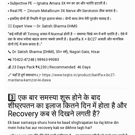
▪️ Subjective PE — Ignatia Amara 3X मन का डर और भ्रांति हटाती है।
▪️ Real PE — Zincum Metallicum 3X Nerve और Serotonin ठीक करता है।
▪️ इसलिए दोनों ही स्थिति में पूरा इलाज संभव। दोनों साथ लेना मेरी पुरज़ोर सलाह है।
👨‍⚕️ Expert View — Dr. Satish Sharma DHMS
"कई मरीज़ों की Timing असल में Normal होती है — समस्या सिर्फ़ मन में बनी भ्रांति है। ऐसे में
दवा के साथ भरोसा बहाल करना सबसे ज़रूरी है। Bariffa X + BC27 असली और मानसिक
दोनों PE में काम करता है।"
📞 Dr. Satish Sharma (DHMS, 35+ वर्ष), Nagori Gate, Hisar
📲 70422-47248 | 98963-99083
💰 23 Days Pack ₹4,230 | Recommended: 46 Days
🔗 यहाँ है पूर्ण समाधान 👉
https://www.teqtis.in/product/bariffa-x-bc27-
mardana-kamzori-ki-dawa
3️⃣ एक बार समस्या शुरू होने के बाद
शीघ्रपतन का इलाज कितने दिन में होता है और
Recovery कब से दिखने लगती है?
Ek baar samasya shuru hone ke baad shighrapatan ka ilaj kitne din
mein hota hai aur recovery kab se dikhne lagti hai?