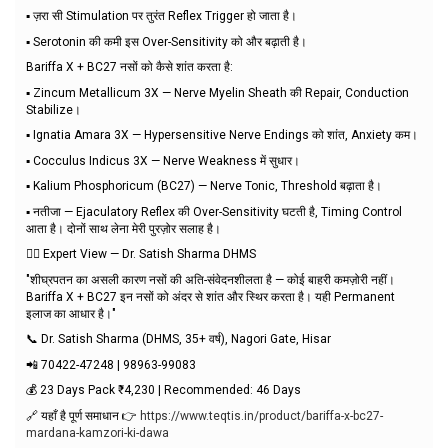
▪️ ज़रा सी Stimulation पर तुरंत Reflex Trigger हो जाता है।
▪️ Serotonin की कमी इस Over-Sensitivity को और बढ़ाती है।
Bariffa X + BC27 नसों को कैसे शांत करता है:
▪️ Zincum Metallicum 3X — Nerve Myelin Sheath की Repair, Conduction
Stabilize।
▪️ Ignatia Amara 3X — Hypersensitive Nerve Endings को शांत, Anxiety कम।
▪️ Cocculus Indicus 3X — Nerve Weakness में सुधार।
▪️ Kalium Phosphoricum (BC27) — Nerve Tonic, Threshold बढ़ाता है।
▪️ नतीजा — Ejaculatory Reflex की Over-Sensitivity घटती है, Timing Control
आता है। दोनों साथ लेना मेरी पुरज़ोर सलाह है।
👨‍⚕️ Expert View — Dr. Satish Sharma DHMS
"शीघ्रपतन का असली कारण नसों की अति-संवेदनशीलता है — कोई बाहरी कमज़ोरी नहीं।
Bariffa X + BC27 इन नसों को अंदर से शांत और स्थिर करता है। यही Permanent
इलाज का आधार है।"
📞 Dr. Satish Sharma (DHMS, 35+ वर्ष), Nagori Gate, Hisar
📲 70422-47248 | 98963-99083
💰 23 Days Pack ₹4,230 | Recommended: 46 Days
🔗 यहाँ है पूर्ण समाधान 👉
https://www.teqtis.in/product/bariffa-x-bc27-
mardana-kamzori-ki-dawa