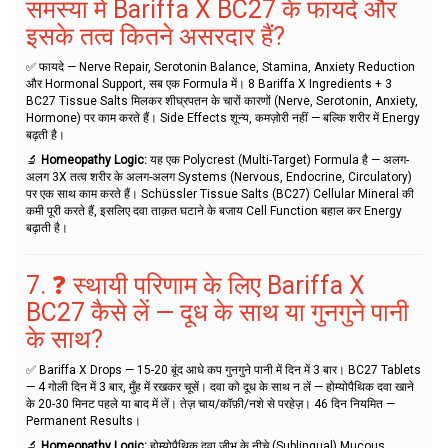
समस्या में Bariffa X BC27 के फायदे और
इसके तत्व कितने असरदार हैं?
✅ फायदे — Nerve Repair, Serotonin Balance, Stamina, Anxiety Reduction
और Hormonal Support, सब एक Formula में। 8 Bariffa X Ingredients + 3
BC27 Tissue Salts मिलकर शीघ्रपतन के चारों कारणों (Nerve, Serotonin, Anxiety,
Hormone) पर काम करते हैं। Side Effects शून्य, कमज़ोरी नहीं — बल्कि शरीर में Energy
बढ़ती है।
🔬
Homeopathy Logic:
यह एक Polycrest (Multi-Target) Formula है — अलग-
अलग 3X तत्व शरीर के अलग-अलग Systems (Nervous, Endocrine, Circulatory)
पर एक साथ काम करते हैं। Schüssler Tissue Salts (BC27) Cellular Mineral की
कमी पूरी करते हैं, इसलिए दवा ताक़त घटाने के बजाय Cell Function बहाल कर Energy
बढ़ाती है।
7. ❓ स्थायी परिणाम के लिए Bariffa X
BC27 कैसे लें — दूध के साथ या गुनगुने पानी
के साथ?
✅ Bariffa X Drops — 15-20 बूंद आधे कप गुनगुने पानी में दिन में 3 बार। BC27 Tablets
— 4 गोली दिन में 3 बार, मुँह में रखकर चूसें। दवा को दूध के साथ न लें — होम्योपैथिक दवा खाने
के 20-30 मिनट पहले या बाद में लें। तेज़ चाय/कॉफ़ी/नशे से परहेज़। 46 दिन नियमित —
Permanent Results।
🔬
Homeopathy Logic:
होम्योपैथिक दवा जीभ के नीचे (Sublingual) Mucous