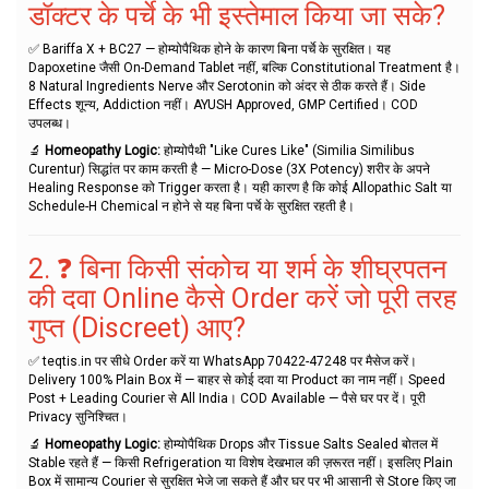
डॉक्टर के पर्चे के भी इस्तेमाल किया जा सके?
✅ Bariffa X + BC27 — होम्योपैथिक होने के कारण बिना पर्चे के सुरक्षित। यह
Dapoxetine जैसी On-Demand Tablet नहीं, बल्कि Constitutional Treatment है।
8 Natural Ingredients Nerve और Serotonin को अंदर से ठीक करते हैं। Side
Effects शून्य, Addiction नहीं। AYUSH Approved, GMP Certified। COD
उपलब्ध।
🔬
Homeopathy Logic:
होम्योपैथी "Like Cures Like" (Similia Similibus
Curentur) सिद्धांत पर काम करती है — Micro-Dose (3X Potency) शरीर के अपने
Healing Response को Trigger करता है। यही कारण है कि कोई Allopathic Salt या
Schedule-H Chemical न होने से यह बिना पर्चे के सुरक्षित रहती है।
2. ❓ बिना किसी संकोच या शर्म के शीघ्रपतन
की दवा Online कैसे Order करें जो पूरी तरह
गुप्त (Discreet) आए?
✅ teqtis.in पर सीधे Order करें या WhatsApp 70422-47248 पर मैसेज करें।
Delivery 100% Plain Box में — बाहर से कोई दवा या Product का नाम नहीं। Speed
Post + Leading Courier से All India। COD Available — पैसे घर पर दें। पूरी
Privacy सुनिश्चित।
🔬
Homeopathy Logic:
होम्योपैथिक Drops और Tissue Salts Sealed बोतल में
Stable रहते हैं — किसी Refrigeration या विशेष देखभाल की ज़रूरत नहीं। इसलिए Plain
Box में सामान्य Courier से सुरक्षित भेजे जा सकते हैं और घर पर भी आसानी से Store किए जा