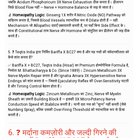
जबकि Acidum Phosphoricum 3X Nerve Exhaustion ठीक करता है। ढीलापन
सिर्फ़ Blood Flow नहीं — Nerve + Hormone Balance से जड़ से जाता है।
🔬
Homeopathy Logic:
Ginseng 1X शरीर में Nitric Oxide (NO) Pathway को
सक्रिय करता है, जिससे Blood Vessels स्वाभाविक रूप से Dilate होती हैं — वही
Mechanism जो Allopathic दवाएँ ज़बरदस्ती करती हैं, पर यहाँ बिना Side Effect के।
साथ ही Constitutional तत्व Nerve और Hormone को संतुलित कर ढीलेपन की जड़ ठीक
करते हैं।
5. ❓ Teqtis India द्वारा निर्मित Bariffa X BC27 क्या है और यह नसों की संवेदनशीलता को
कैसे शांत करता है?
✅ Bariffa X + BC27, Teqtis India (Hisar) का Premium होम्योपैथिक Formula है,
निर्माता M. Bhattacharyya & Co. (Since 1889)। Zincum Metallicum 3X
Nerve Myelin Repair करता है और Ignatia Amara 3X Hypersensitive Nerve
Endings को शांत करता है — जिससे Ejaculatory Reflex की Over-Sensitivity घटती
है और Timing Control बेहतर होता है।
🔬
Homeopathy Logic:
Zincum Metallicum का Zinc, Nerve की Myelin
Sheath का ज़रूरी Building Block है — इसकी 3X Micro-Potency Nerve
Conduction Speed को Stabilize करती है। यानी दवा नस को "सुन्न" नहीं करती (जैसे
Numbing Spray), बल्कि उसकी Over-Firing Threshold को स्वाभाविक रूप से ऊँचा
करती है।
6. ❓ मर्दाना कमज़ोरी और जल्दी गिरने की