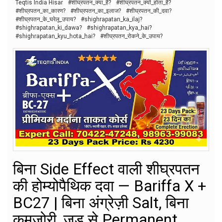
Teqtis India Hisar
#शीघ्रपतन_क्या_है?
#शीघ्रपतन_क्यों_होता_है?
#शीघ्रपतन_का_कारण?
#शीघ्रपतन_का_इलाज?
#शीघ्रपतन_की_दवा?
#शीघ्रपतन_के_घरेलू_उपाय?
#shighrapatan_ka_ilaj?
#shighrapatan_ki_dawa?
#shighrapatan_kya_hai?
#shighrapatan_kyu_hota_hai?
#शीघ्रपतन_रोकने_के_उपाय?
बिना Side Effect वाली शीघ्रपतन
की होम्योपैथिक दवा — Bariffa X +
BC27 | बिना अंग्रेज़ी Salt, बिना
कमज़ोरी, जड़ से Permanent