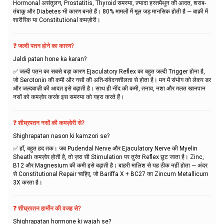
Hormonal असंतुलन, Prostatitis, Thyroid समस्या, ज़्यादा हस्तमैथुन की आदत, शराब-
तंबाकू और Diabetes भी कारण बनते हैं। 80% मामलों में मूल जड़ मानसिक होती है — बाक़ी में
शारीरिक या Constitutional कमज़ोरी।
❓ जल्दी पतन होने का कारण?
Jaldi patan hone ka karan?
✅ जल्दी पतन का सबसे बड़ा कारण Ejaculatory Reflex का बहुत जल्दी Trigger होना है,
जो Serotonin की कमी और नसों की अति-संवेदनशीलता से होता है। मन में संभोग को लेकर डर
और जल्दबाज़ी की आदत इसे बढ़ाती है। साथ ही नींद की कमी, तनाव, नशा और ग़लत खानपान
नसों को कमज़ोर करके इस समस्या को गहरा करते हैं।
❓ शीघ्रपतन नसों की कमज़ोरी से?
Shighrapatan nason ki kamzori se?
✅ हाँ, बहुत हद तक। जब Pudendal Nerve और Ejaculatory Nerve की Myelin
Sheath कमज़ोर होती है, तो ज़रा सी Stimulation पर तुरंत Reflex छूट जाता है। Zinc,
B12 और Magnesium की कमी इसे बढ़ाती है। बाहरी मालिश से यह ठीक नहीं होता — अंदर
से Constitutional Repair चाहिए, जो Bariffa X + BC27 का Zincum Metallicum
3X करता है।
❓ शीघ्रपतन हार्मोन की वजह से?
Shighrapatan hormone ki wajah se?