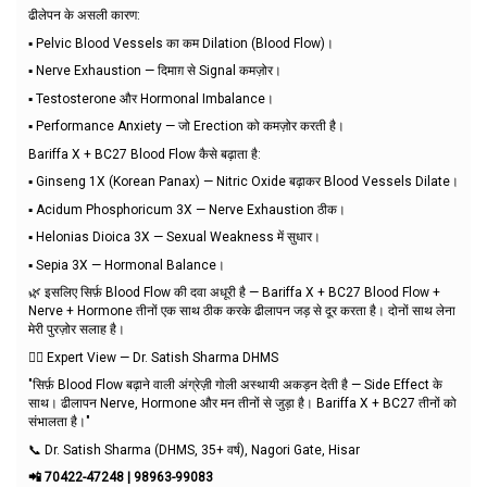
ढीलेपन के असली कारण:
▪️ Pelvic Blood Vessels का कम Dilation (Blood Flow)।
▪️ Nerve Exhaustion — दिमाग़ से Signal कमज़ोर।
▪️ Testosterone और Hormonal Imbalance।
▪️ Performance Anxiety — जो Erection को कमज़ोर करती है।
Bariffa X + BC27 Blood Flow कैसे बढ़ाता है:
▪️ Ginseng 1X (Korean Panax) — Nitric Oxide बढ़ाकर Blood Vessels Dilate।
▪️ Acidum Phosphoricum 3X — Nerve Exhaustion ठीक।
▪️ Helonias Dioica 3X — Sexual Weakness में सुधार।
▪️ Sepia 3X — Hormonal Balance।
🌿 इसलिए सिर्फ़ Blood Flow की दवा अधूरी है — Bariffa X + BC27 Blood Flow +
Nerve + Hormone तीनों एक साथ ठीक करके ढीलापन जड़ से दूर करता है। दोनों साथ लेना
मेरी पुरज़ोर सलाह है।
👨‍⚕️ Expert View — Dr. Satish Sharma DHMS
"सिर्फ़ Blood Flow बढ़ाने वाली अंग्रेज़ी गोली अस्थायी अकड़न देती है — Side Effect के
साथ। ढीलापन Nerve, Hormone और मन तीनों से जुड़ा है। Bariffa X + BC27 तीनों को
संभालता है।"
📞 Dr. Satish Sharma (DHMS, 35+ वर्ष), Nagori Gate, Hisar
📲 70422-47248 | 98963-99083