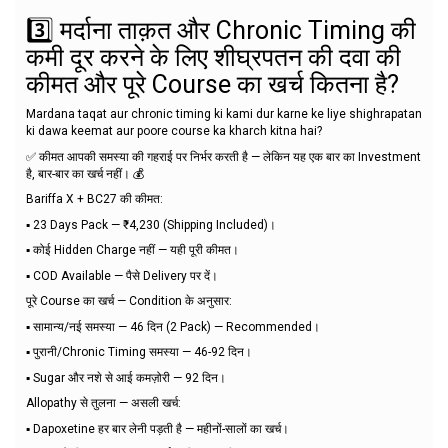
3️⃣ मर्दाना ताक़त और Chronic Timing की
कमी दूर करने के लिए शीघ्रपतन की दवा की
कीमत और पूरे Course का खर्च कितना है?
Mardana taqat aur chronic timing ki kami dur karne ke liye shighrapatan
ki dawa keemat aur poore course ka kharch kitna hai?
✅ कीमत आपकी समस्या की गहराई पर निर्भर करती है — लेकिन यह एक बार का Investment
है, बार-बार का खर्च नहीं। 💰
Bariffa X + BC27 की कीमत:
▪️ 23 Days Pack — ₹4,230 (Shipping Included)।
▪️ कोई Hidden Charge नहीं — यही पूरी कीमत।
▪️ COD Available — पैसे Delivery पर दें।
पूरे Course का खर्च — Condition के अनुसार:
▪️ सामान्य/नई समस्या — 46 दिन (2 Pack) — Recommended।
▪️ पुरानी/Chronic Timing समस्या — 46-92 दिन।
▪️ Sugar और नशे से आई कमज़ोरी — 92 दिन।
Allopathy से तुलना — असली खर्च:
▪️ Dapoxetine हर बार लेनी पड़ती है — महीनों-सालों का खर्च।