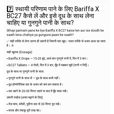
7️⃣ स्थायी परिणाम पाने के लिए Bariffa X
BC27 कैसे लें और इसे दूध के साथ लेना
चाहिए या गुनगुने पानी के साथ?
Sthayi parinam pane ke liye Bariffa X BC27 kaise len aur ise doodh ke
saath lena chahiye ya gungune paani ke saath?
✅ सही तरीके से लेना उतना ही ज़रूरी है जितनी दवा खुद। ग़लत तरीके से असर आधा रह जाता
है। 🥤
सही खुराक (Dosage):
▪️ Bariffa X Drops — 15-20 बूंद, आधे कप गुनगुने पानी में, दिन में 3 बार।
▪️ BC27 Tablets — 4 गोली, दिन में 3 बार, मुँह में रखकर चूसें (पानी न पिएँ)।
दूध के साथ या गुनगुने पानी के साथ:
▪️ गुनगुने पानी के साथ लें — दूध के साथ कभी नहीं।
▪️ दूध होम्योपैथिक दवा के असर को कम कर सकता है।
▪️ दवा खाने के 20-30 मिनट पहले या बाद में मुँह साफ़ रखें।
ज़रूरी परहेज़ (असर बढ़ाने के लिए):
▪️ तेज़ चाय, कॉफ़ी, पुदीना दवा से 30 मिनट दूर रखें।
▪️ शराब और तंबाकू पूरी तरह बंद।