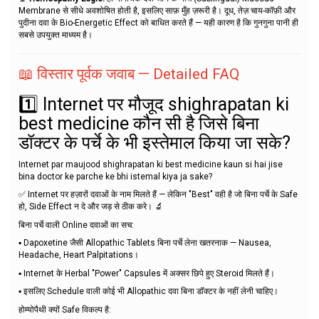
Membrane से सीधे अवशोषित होती है, इसलिए साफ़ मुँह ज़रूरी है। दूध, तेज़ चाय-कॉफ़ी और
पुदीना दवा के Bio-Energetic Effect को बाधित करते हैं — यही कारण है कि गुनगुना पानी ही
सबसे उपयुक्त माध्यम है।
📖 विस्तार पूर्वक जवाब — Detailed FAQ
1️⃣ Internet पर मौजूद shighrapatan ki
best medicine कौन सी है जिसे बिना
डॉक्टर के पर्चे के भी इस्तेमाल किया जा सके?
Internet par maujood shighrapatan ki best medicine kaun si hai jise
bina doctor ke parche ke bhi istemal kiya ja sake?
✅ Internet पर हज़ारों दवाओं के नाम मिलते हैं — लेकिन "Best" वही है जो बिना पर्चे के Safe
हो, Side Effect न दे और जड़ से ठीक करे। 🔬
बिना पर्चे वाली Online दवाओं का सच:
▪️ Dapoxetine जैसी Allopathic Tablets बिना पर्चे लेना खतरनाक — Nausea,
Headache, Heart Palpitations।
▪️ Internet के Herbal "Power" Capsules में अक्सर छिपे हुए Steroid मिलते हैं।
▪️ इसलिए Schedule वाली कोई भी Allopathic दवा बिना डॉक्टर के नहीं लेनी चाहिए।
होम्योपैथी क्यों Safe विकल्प है: