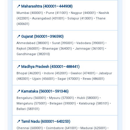
📍 Maharashtra (400001–444908)
Mumbai (400001) • Pune (411001) • Nagpur (440001) • Nashik
(422001) • Aurangabad (431001) • Solapur (413001) • Thane
(400601)
📍 Gujarat (360001–396590)
Ahmedabad (380001) • Surat (395001) • Vadodara (390001) •
Rajkot (360001) • Bhavnagar (364001) • Jamnagar (361001) •
Gandhinagar (382010)
📍 Madhya Pradesh (450001–488441)
Bhopal (462001) • Indore (452001) • Gwalior (474001) • Jabalpur
(482001) • Ujjain (456001) • Sagar (470001) • Rewa (486001)
📍 Karnataka (560001–591346)
Bengaluru (560001) • Mysuru (570001) • Hubli (580001) •
Mangaluru (575001) • Belagavi (590001) • Kalaburagi (585101) •
Ballari (583101)
📍 Tamil Nadu (600001–643253)
Chennai (600001) • Coimbatore (641001) • Madurai (625001) •