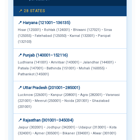
📍 28 STATES
📍 Haryana (121001–136135)
Hisar (125001) • Rohtak (124001) • Bhiwani (127021) • Sirsa
(125055) • Fatehabad (125050) • Karnal (132001) • Panipat
(132103)
📍 Punjab (140001–152116)
Ludhiana (141001) • Amritsar (143001) • Jalandhar (144001) •
Patiala (147001) • Bathinda (151001) • Mohali (160055) •
Pathankot (145001)
📍 Uttar Pradesh (201001–285001)
Lucknow (226001) • Kanpur (208001) • Agra (282001) • Varanasi
(221001) • Meerut (250001) • Noida (201301) • Ghaziabad
(201001)
📍 Rajasthan (301001–345034)
Jaipur (302001) • Jodhpur (342001) • Udaipur (313001) • Kota
(324001) • Ajmer (305001) • Bikaner (334001) • Alwar (301001)