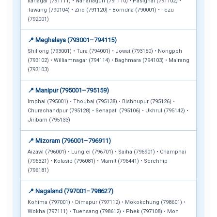
Itanagar (791111) • Naharlagun (791110) • Pasighat (791102) •
Tawang (790104) • Ziro (791120) • Bomdila (790001) • Tezu
(792001)
📍 Meghalaya (793001–794115)
Shillong (793001) • Tura (794001) • Jowai (793150) • Nongpoh
(793102) • Williamnagar (794114) • Baghmara (794103) • Mairang
(793103)
📍 Manipur (795001–795159)
Imphal (795001) • Thoubal (795138) • Bishnupur (795126) •
Churachandpur (795128) • Senapati (795106) • Ukhrul (795142) •
Jiribam (795133)
📍 Mizoram (796001–796911)
Aizawl (796001) • Lunglei (796701) • Saiha (796901) • Champhai
(796321) • Kolasib (796081) • Mamit (796441) • Serchhip
(796181)
📍 Nagaland (797001–798627)
Kohima (797001) • Dimapur (797112) • Mokokchung (798601) •
Wokha (797111) • Tuensang (798612) • Phek (797108) • Mon