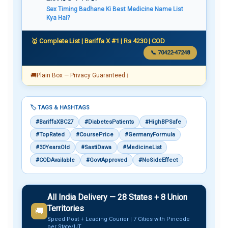
Sex Timing Badhane Ki Best Medicine Name List
Kya Hai?
🥇 Complete List | Bariffa X #1 | Rs 4230 | COD
📞 70422-47248
🚚
Plain Box — Privacy Guaranteed।
🏷️ TAGS & HASHTAGS
#BariffaXBC27
#DiabetesPatients
#HighBPSafe
#TopRated
#CoursePrice
#GermanyFormula
#30YearsOld
#SastiDawa
#MedicineList
#CODAvailable
#GovtApproved
#NoSideEffect
All India Delivery — 28 States + 8 Union
Territories
🚚
Speed Post + Leading Courier | 7 Cities with Pincode
per State/UT