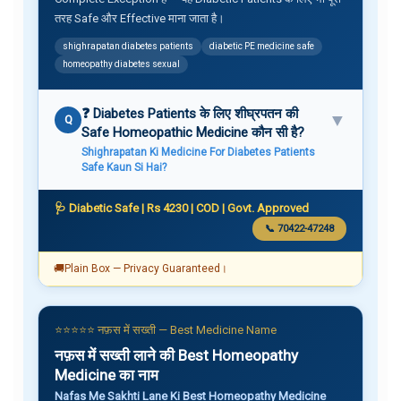
तरह Safe और Effective माना जाता है।
shighrapatan diabetes patients
diabetic PE medicine safe
homeopathy diabetes sexual
❓ Diabetes Patients के लिए शीघ्रपतन की
▼
Q
Safe Homeopathic Medicine कौन सी है?
Shighrapatan Ki Medicine For Diabetes Patients
Safe Kaun Si Hai?
🩺 Diabetic Safe | Rs 4230 | COD | Govt. Approved
📞 70422-47248
🚚
Plain Box — Privacy Guaranteed।
⭐⭐⭐⭐⭐ नफ़स में सख्ती — Best Medicine Name
नफ़स में सख्ती लाने की Best Homeopathy
Medicine का नाम
Nafas Me Sakhti Lane Ki Best Homeopathy Medicine