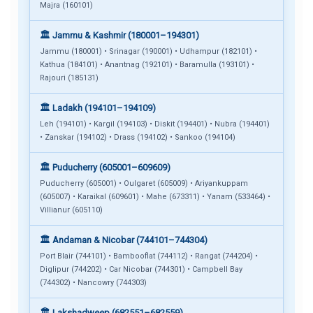
Majra (160101)
🏛️ Jammu & Kashmir (180001–194301)
Jammu (180001) • Srinagar (190001) • Udhampur (182101) •
Kathua (184101) • Anantnag (192101) • Baramulla (193101) •
Rajouri (185131)
🏛️ Ladakh (194101–194109)
Leh (194101) • Kargil (194103) • Diskit (194401) • Nubra (194401)
• Zanskar (194102) • Drass (194102) • Sankoo (194104)
🏛️ Puducherry (605001–609609)
Puducherry (605001) • Oulgaret (605009) • Ariyankuppam
(605007) • Karaikal (609601) • Mahe (673311) • Yanam (533464) •
Villianur (605110)
🏛️ Andaman & Nicobar (744101–744304)
Port Blair (744101) • Bambooflat (744112) • Rangat (744204) •
Diglipur (744202) • Car Nicobar (744301) • Campbell Bay
(744302) • Nancowry (744303)
🏛️ Lakshadweep (682551–682559)