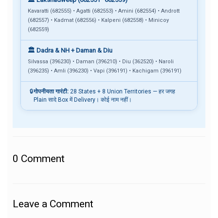
Kavaratti (682555) • Agatti (682553) • Amini (682554) • Andrott
(682557) • Kadmat (682556) • Kalpeni (682558) • Minicoy
(682559)
🏛️ Dadra & NH + Daman & Diu
Silvassa (396230) • Daman (396210) • Diu (362520) • Naroli
(396235) • Amli (396230) • Vapi (396191) • Kachigam (396191)
🔒
गोपनीयता गारंटी:
28 States + 8 Union Territories — हर जगह
Plain सादे Box में Delivery। कोई नाम नहीं।
0
Comment
Leave a Comment