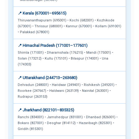
📍 Kerala (670001–695615)
Thiruvananthapuram (695001) • Kochi (682001) • Kozhikode
(673001) • Thrissur (680001) • Kannur (670001) • Kollam (691001)
• Palakkad (678001)
📍 Himachal Pradesh (171001–177601)
Shimla (171001) • Dharamshala (176215) • Mandi (175001) •
Solan (173212) • Kullu (175101) • Bilaspur (174001) • Una
(174303)
📍 Uttarakhand (244713–263680)
Dehradun (248001) • Haridwar (249401) • Rishikesh (249201) •
Roorkee (247667) • Haldwani (263139) • Nainital (263001) •
Rudrapur (263153)
📍 Jharkhand (822101–835325)
Ranchi (834001) • Jamshedpur (831001) • Dhanbad (826001) •
Bokaro (827001) • Deoghar (814112) • Hazaribagh (825301) •
Giridih (815301)