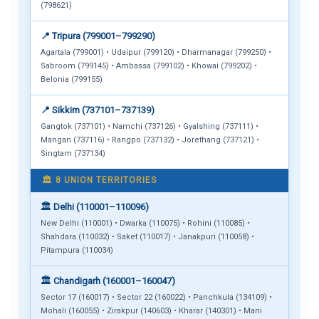
(798621)
📍 Tripura (799001–799290)
Agartala (799001) • Udaipur (799120) • Dharmanagar (799250) •
Sabroom (799145) • Ambassa (799102) • Khowai (799202) •
Belonia (799155)
📍 Sikkim (737101–737139)
Gangtok (737101) • Namchi (737126) • Gyalshing (737111) •
Mangan (737116) • Rangpo (737132) • Jorethang (737121) •
Singtam (737134)
🏛️ 8 UNION TERRITORIES
🏛️ Delhi (110001–110096)
New Delhi (110001) • Dwarka (110075) • Rohini (110085) •
Shahdara (110032) • Saket (110017) • Janakpuri (110058) •
Pitampura (110034)
🏛️ Chandigarh (160001–160047)
Sector 17 (160017) • Sector 22 (160022) • Panchkula (134109) •
Mohali (160055) • Zirakpur (140603) • Kharar (140301) • Mani