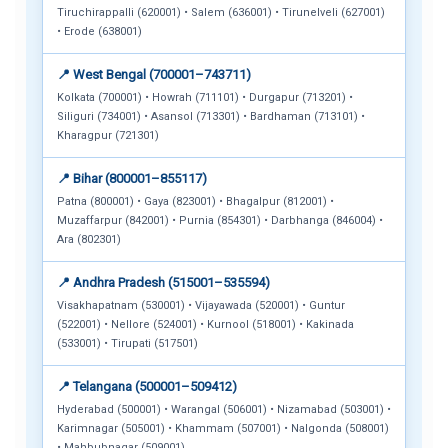
Tiruchirappalli (620001) • Salem (636001) • Tirunelveli (627001)
• Erode (638001)
📍 West Bengal (700001–743711)
Kolkata (700001) • Howrah (711101) • Durgapur (713201) •
Siliguri (734001) • Asansol (713301) • Bardhaman (713101) •
Kharagpur (721301)
📍 Bihar (800001–855117)
Patna (800001) • Gaya (823001) • Bhagalpur (812001) •
Muzaffarpur (842001) • Purnia (854301) • Darbhanga (846004) •
Ara (802301)
📍 Andhra Pradesh (515001–535594)
Visakhapatnam (530001) • Vijayawada (520001) • Guntur
(522001) • Nellore (524001) • Kurnool (518001) • Kakinada
(533001) • Tirupati (517501)
📍 Telangana (500001–509412)
Hyderabad (500001) • Warangal (506001) • Nizamabad (503001) •
Karimnagar (505001) • Khammam (507001) • Nalgonda (508001)
• Mahbubnagar (509001)