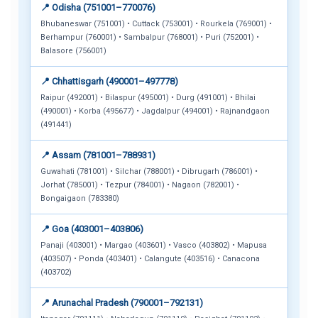
📍 Odisha (751001–770076)
Bhubaneswar (751001) • Cuttack (753001) • Rourkela (769001) •
Berhampur (760001) • Sambalpur (768001) • Puri (752001) •
Balasore (756001)
📍 Chhattisgarh (490001–497778)
Raipur (492001) • Bilaspur (495001) • Durg (491001) • Bhilai
(490001) • Korba (495677) • Jagdalpur (494001) • Rajnandgaon
(491441)
📍 Assam (781001–788931)
Guwahati (781001) • Silchar (788001) • Dibrugarh (786001) •
Jorhat (785001) • Tezpur (784001) • Nagaon (782001) •
Bongaigaon (783380)
📍 Goa (403001–403806)
Panaji (403001) • Margao (403601) • Vasco (403802) • Mapusa
(403507) • Ponda (403401) • Calangute (403516) • Canacona
(403702)
📍 Arunachal Pradesh (790001–792131)