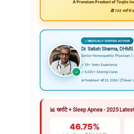
A Premium Product of
Teqtis In
🏛️
135 वर्षों से
✓ MEDICALLY VERIFIED AUTHOR
Dr. Satish Sharma, DHMS
Senior Homeopathic Physician | S
✓
35+ Years Experience
✓
✓
5,000+ Snoring Cures
📅 Published: मई 23, 2026 | ⏱️ Rea
📊 खर्राटे + Sleep Apnea - 2025 Late
46.75%