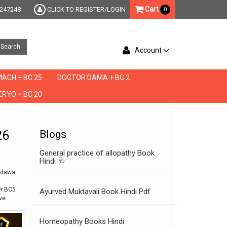
Cart
247248
CLICK TO REGISTER/LOGIN
0
Search
Account
ACH + BC 25
DOCTOR DAMA + BC 2
RYO + BC 20
26
Blogs
General practice of allopathy Book
Hindi 🩺
i dawa
लर BC5
Ayurved Muktavali Book Hindi Pdf
ve
Homeopathy Books Hindi