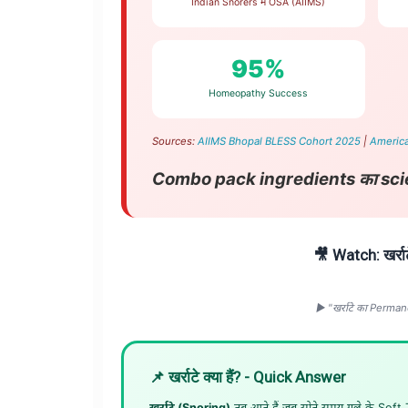
Indian Snorers में OSA (AIIMS)
95%
Homeopathy Success
Sources:
AIIMS Bhopal BLESS Cohort 2025
|
America
Combo pack ingredients का scient
🎥 Watch: खर्र
▶️ "खर्राटे का Per
📌 खर्राटे क्या हैं? - Quick Answer
खर्राटे (Snoring)
तब आते हैं जब सोते समय गले के Soft T