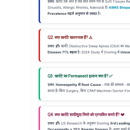
उत्तर:
खर्राटे तब आते हैं जब सोते समय गले के Soft Tissues Rela
Sinusitis, Allergic Rhinitis, Adenoid) है।
AIIMS Bhopa
Prevalence पहले अनुमान से ज़्यादा
है।
Q2. क्या खर्राटे खतरनाक हैं? ⚠️
उत्तर:
हाँ।
खर्राटे Obstructive Sleep Apnea (OSA) का War
Disease 71% बढ़ता
है। 2024 Study में Snoring से
Uncon
Q3. खर्राटे का Permanent इलाज क्या है? ✅
उत्तर:
Homeopathy से Root Cause
- नाक की समस्या - का
करता है। बिना Surgery, बिना CPAP Machine। Doctor-
Q4. क्या खर्राटे शादीशुदा रिश्ते को प्रभावित करते हैं? 💔
उत्तर:
हाँ।
US Research के अनुसार Snoring
3rd Leading
Occasionally + 25% Regular Snorers
हैं। अलग कमरे में स