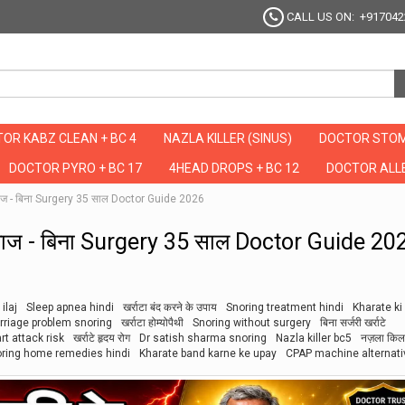
CALL US ON: +917042
OR KABZ CLEAN + BC 4
NAZLA KILLER (SINUS)
DOCTOR STOM
DOCTOR PYRO + BC 17
4HEAD DROPS + BC 12
DOCTOR ALLE
 इलाज - बिना Surgery 35 साल Doctor Guide 2026
 इलाज - बिना Surgery 35 साल Doctor Guide 20
ilaj
Sleep apnea hindi
खर्राटा बंद करने के उपाय
Snoring treatment hindi
Kharate k
rriage problem snoring
खर्राटा होम्योपैथी
Snoring without surgery
बिना सर्जरी खर्राटे
rt attack risk
खर्राटे हृदय रोग
Dr satish sharma snoring
Nazla killer bc5
नज़ला कि
ring home remedies hindi
Kharate band karne ke upay
CPAP machine alternati