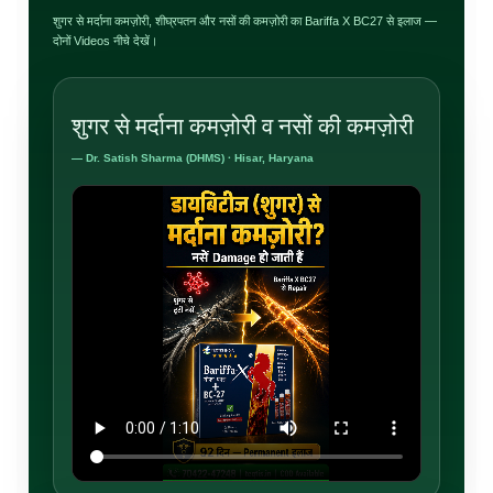
शुगर से मर्दाना कमज़ोरी, शीघ्रपतन और नसों की कमज़ोरी का Bariffa X BC27 से इलाज —
दोनों Videos नीचे देखें।
शुगर से मर्दाना कमज़ोरी व नसों की कमज़ोरी
— Dr. Satish Sharma (DHMS) · Hisar, Haryana