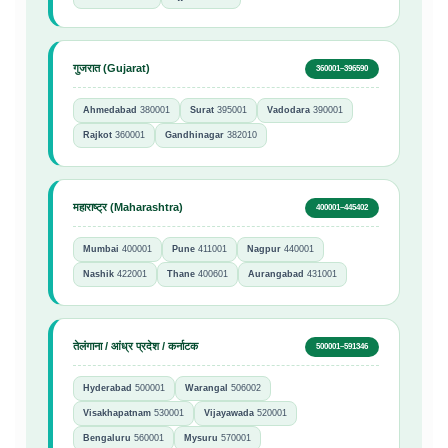
गुजरात (Gujarat)
360001–396590
Ahmedabad
380001
Surat
395001
Vadodara
390001
Rajkot
360001
Gandhinagar
382010
महाराष्ट्र (Maharashtra)
400001–445402
Mumbai
400001
Pune
411001
Nagpur
440001
Nashik
422001
Thane
400601
Aurangabad
431001
तेलंगाना / आंध्र प्रदेश / कर्नाटक
500001–591346
Hyderabad
500001
Warangal
506002
Visakhapatnam
530001
Vijayawada
520001
Bengaluru
560001
Mysuru
570001