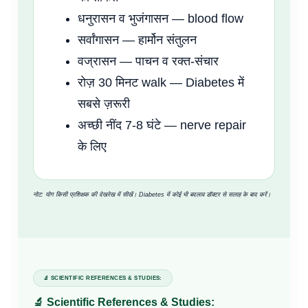
धनुरासन व भुजंगासन — blood flow
सर्वांगासन — हार्मोन संतुलन
वज्रासन — पाचन व रक्त-संचार
रोज़ 30 मिनट walk — Diabetes में
सबसे ज़रूरी
अच्छी नींद 7-8 घंटे — nerve repair
के लिए
नोट: योग किसी प्रशिक्षक की देखरेख में सीखें। Diabetes में कोई भी बदलाव डॉक्टर से सलाह के बाद करें।
🔬 SCIENTIFIC REFERENCES & STUDIES:
🔬 Scientific References & Studies: