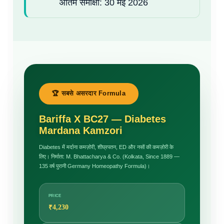
अंतिम समीक्षा: 30 मई 2026
🏆 सबसे असरदार Formula
Bariffa X BC27 — Diabetes
Mardana Kamzori
Diabetes में मर्दाना कमज़ोरी, शीघ्रपतन, ED और नसों की कमज़ोरी के
लिए। निर्माता: M. Bhattacharya & Co. (Kolkata, Since 1889 —
135 वर्ष पुरानी Germany Homeopathy Formula)।
PRICE
₹4,230