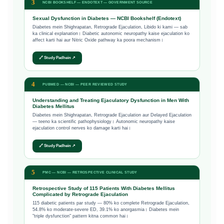
3
NCBI BOOKSHELF — ENDOTEXT — GOVERNMENT SOURCE
Sexual Dysfunction in Diabetes — NCBI Bookshelf (Endotext)
Diabetes mein Shighrapatan, Retrograde Ejaculation, Libido ki kami — sab
ka clinical explanation। Diabetic autonomic neuropathy kaise ejaculation ko
affect karti hai aur Nitric Oxide pathway ka poora mechanism।
🔗 Study Padhein ↗
4
PUBMED — NCBI — PEER REVIEWED STUDY
Understanding and Treating Ejaculatory Dysfunction in Men With
Diabetes Mellitus
Diabetes mein Shighrapatan, Retrograde Ejaculation aur Delayed Ejaculation
— teeno ka scientific pathophysiology। Autonomic neuropathy kaise
ejaculation control nerves ko damage karti hai।
🔗 Study Padhein ↗
5
PMC — NCBI — RETROSPECTIVE CLINICAL STUDY
Retrospective Study of 115 Patients With Diabetes Mellitus
Complicated by Retrograde Ejaculation
115 diabetic patients par study — 80% ko complete Retrograde Ejaculation,
54.8% ko moderate-severe ED, 39.1% ko anorgasmia। Diabetes mein
"triple dysfunction" pattern kitna common hai।