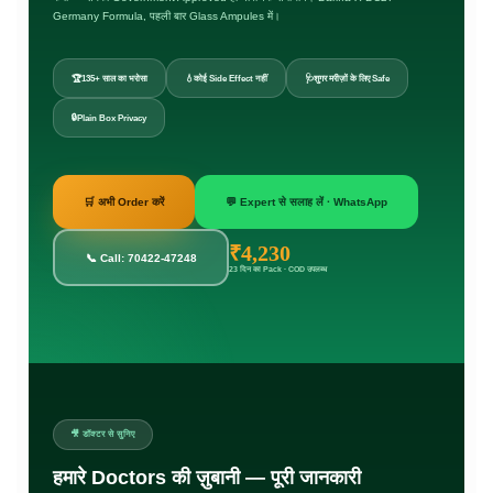
Germany Formula, पहली बार Glass Ampules में।
🏆
135+ साल का भरोसा
💧
कोई Side Effect नहीं
🩺
शुगर मरीज़ों के लिए Safe
🔒
Plain Box Privacy
🛒 अभी Order करें
💬 Expert से सलाह लें · WhatsApp
₹4,230
📞 Call: 70422-47248
23 दिन का Pack · COD उपलब्ध
🎥 डॉक्टर से सुनिए
हमारे Doctors की ज़ुबानी — पूरी जानकारी