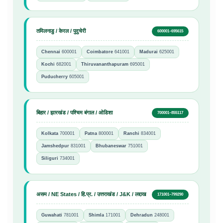
तमिलनाडु / केरल / पुदुचेरी
600001–695615
Chennai
600001
Coimbatore
641001
Madurai
625001
Kochi
682001
Thiruvananthapuram
695001
Puducherry
605001
बिहार / झारखंड / पश्चिम बंगाल / ओडिशा
700001–855117
Kolkata
700001
Patna
800001
Ranchi
834001
Jamshedpur
831001
Bhubaneswar
751001
Siliguri
734001
असम / NE States / हि.प्र. / उत्तराखंड / J&K / लद्दाख
171001–799290
Guwahati
781001
Shimla
171001
Dehradun
248001