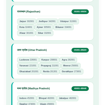
राजस्थान (Rajasthan)
301001–345034
Jaipur
302001
Jodhpur
342001
Udaipur
313001
Kota
324001
Ajmer
305001
Bikaner
334001
Alwar
301001
Sikar
332001
उत्तर प्रदेश (Uttar Pradesh)
201001–285223
Lucknow
226001
Kanpur
208001
Agra
282001
Varanasi
221001
Prayagraj
211001
Meerut
250001
Ghaziabad
201001
Noida
201301
Gorakhpur
273001
मध्य प्रदेश (Madhya Pradesh)
450001–488448
Indore
452001
Bhopal
462001
Jabalpur
482001
Gwalior
474001
Ujjain
456001