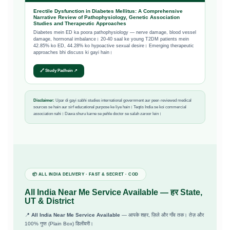
Erectile Dysfunction in Diabetes Mellitus: A Comprehensive
Narrative Review of Pathophysiology, Genetic Association
Studies and Therapeutic Approaches
Diabetes mein ED ka poora pathophysiology — nerve damage, blood vessel
damage, hormonal imbalance। 20-40 saal ke young T2DM patients mein
42.85% ko ED, 44.28% ko hypoactive sexual desire। Emerging therapeutic
approaches bhi discuss ki gayi hain।
🔗 Study Padhein ↗
Disclaimer:
Upar di gayi sabhi studies international government aur peer-reviewed medical
sources se hain aur sirf educational purpose ke liye hain। Teqtis India se koi commercial
association nahi। Dawa shuru karne se pehle doctor se salah zaroor lein।
📦 ALL INDIA DELIVERY · FAST & SECRET · COD
All India Near Me Service Available — हर State,
UT & District
📍
All India Near Me Service Available
— आपके शहर, ज़िले और गाँव तक। तेज़ और
100% गुप्त (Plain Box) डिलीवरी।