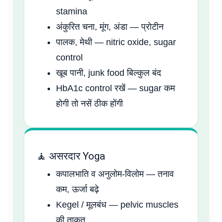
stamina
अंकुरित चना, मूंग, अंडा — प्रोटीन
पालक, मेथी — nitric oxide, sugar
control
खूब पानी, junk food बिल्कुल बंद
HbA1c control रखें — sugar कम
होगी तो नसें ठीक होंगी
🧘 असरदार Yoga
कपालभाति व अनुलोम-विलोम — तनाव
कम, ऊर्जा बढ़े
Kegel / मूलबंध — pelvic muscles
की ताकत