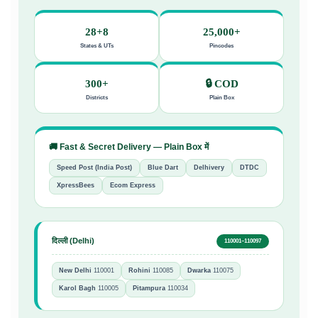
28+8
25,000+
States & UTs
Pincodes
300+
🔒 COD
Districts
Plain Box
🚚 Fast & Secret Delivery — Plain Box में
Speed Post (India Post)
Blue Dart
Delhivery
DTDC
XpressBees
Ecom Express
दिल्ली (Delhi)
110001–110097
New Delhi
110001
Rohini
110085
Dwarka
110075
Karol Bagh
110005
Pitampura
110034