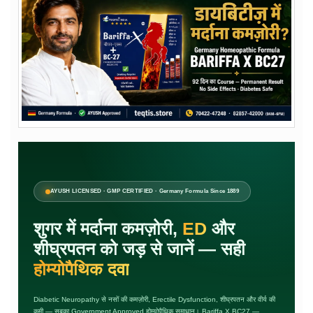
AYUSH LICENSED · GMP CERTIFIED · Germany Formula Since 1889
शुगर में मर्दाना कमज़ोरी,
ED
और
शीघ्रपतन को जड़ से जानें — सही
होम्योपैथिक दवा
Diabetic Neuropathy से नसों की कमज़ोरी, Erectile Dysfunction, शीघ्रपतन और वीर्य की
कमी — सबका Government Approved होम्योपैथिक समाधान। Bariffa X BC27 —