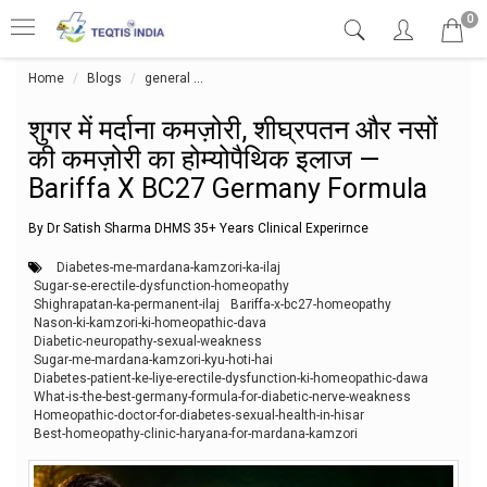
0
Home
Blogs
general
शुगर में मर्दाना कमज़ोरी, शीघ्रपतन और नसों की कमज़
शुगर में मर्दाना कमज़ोरी, शीघ्रपतन और नसों
की कमज़ोरी का होम्योपैथिक इलाज —
Bariffa X BC27 Germany Formula
By Dr Satish Sharma DHMS 35+ Years Clinical Experirnce
Diabetes-me-mardana-kamzori-ka-ilaj
Sugar-se-erectile-dysfunction-homeopathy
Shighrapatan-ka-permanent-ilaj
Bariffa-x-bc27-homeopathy
Nason-ki-kamzori-ki-homeopathic-dava
Diabetic-neuropathy-sexual-weakness
Sugar-me-mardana-kamzori-kyu-hoti-hai
Diabetes-patient-ke-liye-erectile-dysfunction-ki-homeopathic-dawa
What-is-the-best-germany-formula-for-diabetic-nerve-weakness
Homeopathic-doctor-for-diabetes-sexual-health-in-hisar
Best-homeopathy-clinic-haryana-for-mardana-kamzori