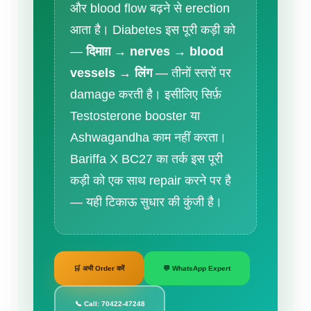
और blood flow बढ़ने से erection
आता है। Diabetes इस पूरी कड़ी को
—
दिमाग़ → nerves → blood
vessels → लिंग
— तीनों स्तरों पर
damage करती है। इसीलिए सिर्फ़
Testosterone booster या
Ashwagandha काम नहीं करता।
Bariffa X BC27 का तर्क इस पूरी
कड़ी को एक साथ repair करने पर है
— यही टिकाऊ सुधार की कुंजी है।
🛒 अभी Order करें
💬 WhatsApp Expert
📞 Call: 70422-47248