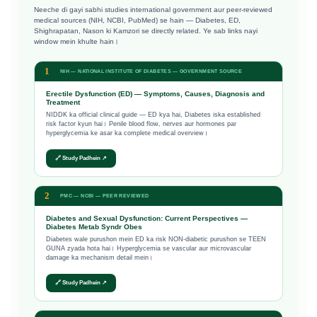
Neeche di gayi sabhi studies international government aur peer-reviewed
medical sources (NIH, NCBI, PubMed) se hain — Diabetes, ED,
Shighrapatan, Nason ki Kamzori se directly related. Ye sab links nayi
window mein khulte hain।
1
NIH — NATIONAL INSTITUTE OF DIABETES — GOVERNMENT SOURCE
Erectile Dysfunction (ED) — Symptoms, Causes, Diagnosis and
Treatment
NIDDK ka official clinical guide — ED kya hai, Diabetes iska established
risk factor kyun hai। Penile blood flow, nerves aur hormones par
hyperglycemia ke asar ka complete medical overview।
🔗 Study Padhein ↗
2
PMC — NCBI — PEER REVIEWED
Diabetes and Sexual Dysfunction: Current Perspectives —
Diabetes Metab Syndr Obes
Diabetes wale purushon mein ED ka risk NON-diabetic purushon se TEEN
GUNA zyada hota hai। Hyperglycemia se vascular aur microvascular
damage ka mechanism detail mein।
🔗 Study Padhein ↗