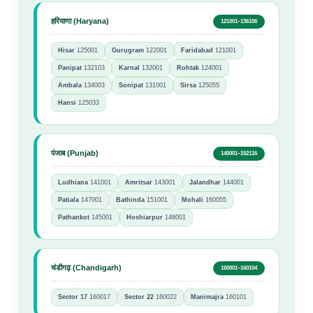
हरियाणा (Haryana)
121001–136156
Hisar
125001
Gurugram
122001
Faridabad
121001
Panipat
132103
Karnal
132001
Rohtak
124001
Ambala
134003
Sonipat
131001
Sirsa
125055
Hansi
125033
पंजाब (Punjab)
140001–152116
Ludhiana
141001
Amritsar
143001
Jalandhar
144001
Patiala
147001
Bathinda
151001
Mohali
160055
Pathankot
145001
Hoshiarpur
146001
चंडीगढ़ (Chandigarh)
160001–160104
Sector 17
160017
Sector 22
160022
Manimajra
160101