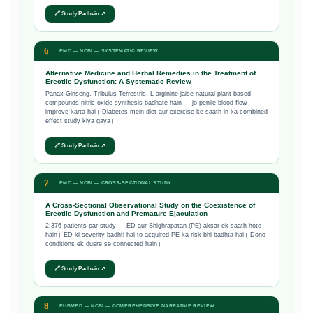
🔗 Study Padhein ↗
6
PMC — NCBI — SYSTEMATIC REVIEW
Alternative Medicine and Herbal Remedies in the Treatment of
Erectile Dysfunction: A Systematic Review
Panax Ginseng, Tribulus Terrestris, L-arginine jaise natural plant-based
compounds nitric oxide synthesis badhate hain — jo penile blood flow
improve karta hai। Diabetes mein diet aur exercise ke saath in ka combined
effect study kiya gaya।
🔗 Study Padhein ↗
7
PMC — NCBI — CROSS-SECTIONAL STUDY
A Cross-Sectional Observational Study on the Coexistence of
Erectile Dysfunction and Premature Ejaculation
2,376 patients par study — ED aur Shighrapatan (PE) aksar ek saath hote
hain। ED ki severity badhti hai to acquired PE ka risk bhi badhta hai। Dono
conditions ek dusre se connected hain।
🔗 Study Padhein ↗
8
PUBMED — NCBI — COMPREHENSIVE NARRATIVE REVIEW