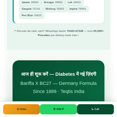
Jammu
180001
Srinagar
190001
Leh
194101
Gangtok
737101
Shillong
793001
Imphal
795001
Port Blair
744101
📍 Pincode list mein nahi? WhatsApp karein
70422-47248
— hum
25,000+
Pincodes
par delivery karte hain।
आज ही शुरू करें — Diabetes में नई ज़िंदगी
Bariffa X BC27 — Germany Formula
Since 1889 · Teqtis India
₹4,230
🛒 Order
💬 सलाह लें
📞 Call