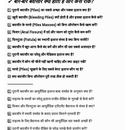
✔
बार-बार बवासीर क्यों होती है और कैसे रोकें?
1️⃣
पुरानी बवासीर (Piles) का सबसे अच्छा और पक्का इलाज क्या है?
2️⃣
खूनी बवासीर (Bleeding Piles) क्यों होती है और इसका इलाज कैसे करें?
3️⃣
बवासीर के मस्से (Piles Masses) को बिना ऑपरेशन कैसे खत्म करें?
4️⃣
फिशर (Anal Fissure) में दर्द और जलन को तुरंत कैसे कम करें?
5️⃣
फिस्टुला (Fistula) का स्थायी इलाज संभव है क्या बिना सर्जरी?
6️⃣
बवासीर में खून आना कैसे बंद करें और कौन सी दवा सबसे असरदार है?
7️⃣
पुरानी बवासीर का घरेलू और मेडिकल इलाज क्या है?
8️⃣
बवासीर में कौन सी चीजें नहीं खानी चाहिए और क्या डाइट रखें?
9️⃣
मस्से (Piles) सूखाने के लिए सबसे बेस्ट इलाज कौन सा है?
🔟
क्या बवासीर बिना ऑपरेशन पूरी तरह ठीक हो सकती है?
-----------------------------
1️⃣ पुरानी बवासीर का आयुर्वेदिक इलाज बाबा रामदेव के अनुसार क्या है?
2️⃣ पाइल्स के मस्सों का घरेलू इलाज राजीव दीक्षित के नुस्खों से कैसे करें?
3️⃣ फिशर और फिस्टुला का आयुर्वेदिक ट्रीटमेंट बैद्यनाथ से संभव है क्या?
4️⃣ बवासीर में स्वामी रामदेव के बताए उपाय कितने प्रभावी हैं?
5️⃣ पाइल्स के लिए बैद्यनाथ की कौन सी आयुर्वेदिक दवा सबसे अच्छी है?
6️⃣ पुरानी बवासीर में राजीव दीक्षित के घरेलू नुस्खे कैसे उपयोग करें?