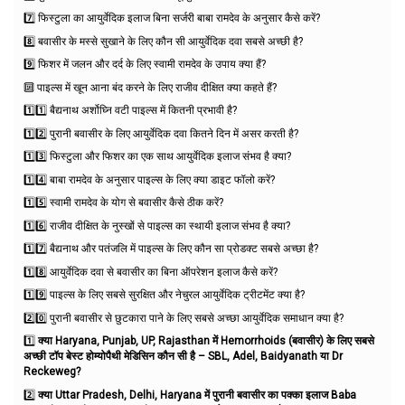
7️⃣ फिस्टुला का आयुर्वेदिक इलाज बिना सर्जरी बाबा रामदेव के अनुसार कैसे करें?
8️⃣ बवासीर के मस्से सुखाने के लिए कौन सी आयुर्वेदिक दवा सबसे अच्छी है?
9️⃣ फिशर में जलन और दर्द के लिए स्वामी रामदेव के उपाय क्या हैं?
🔟 पाइल्स में खून आना बंद करने के लिए राजीव दीक्षित क्या कहते हैं?
1️⃣1️⃣ बैद्यनाथ अर्शोघ्नि वटी पाइल्स में कितनी प्रभावी है?
1️⃣2️⃣ पुरानी बवासीर के लिए आयुर्वेदिक दवा कितने दिन में असर करती है?
1️⃣3️⃣ फिस्टुला और फिशर का एक साथ आयुर्वेदिक इलाज संभव है क्या?
1️⃣4️⃣ बाबा रामदेव के अनुसार पाइल्स के लिए क्या डाइट फॉलो करें?
1️⃣5️⃣ स्वामी रामदेव के योग से बवासीर कैसे ठीक करें?
1️⃣6️⃣ राजीव दीक्षित के नुस्खों से पाइल्स का स्थायी इलाज संभव है क्या?
1️⃣7️⃣ बैद्यनाथ और पतंजलि में पाइल्स के लिए कौन सा प्रोडक्ट सबसे अच्छा है?
1️⃣8️⃣ आयुर्वेदिक दवा से बवासीर का बिना ऑपरेशन इलाज कैसे करें?
1️⃣9️⃣ पाइल्स के लिए सबसे सुरक्षित और नेचुरल आयुर्वेदिक ट्रीटमेंट क्या है?
2️⃣0️⃣ पुरानी बवासीर से छुटकारा पाने के लिए सबसे अच्छा आयुर्वेदिक समाधान क्या है?
1️⃣
क्या Haryana, Punjab, UP, Rajasthan में Hemorrhoids (बवासीर) के लिए सबसे
अच्छी टॉप बेस्ट होम्योपैथी मेडिसिन कौन सी है – SBL, Adel, Baidyanath या Dr
Reckeweg?
2️⃣
क्या Uttar Pradesh, Delhi, Haryana में पुरानी बवासीर का पक्का इलाज Baba