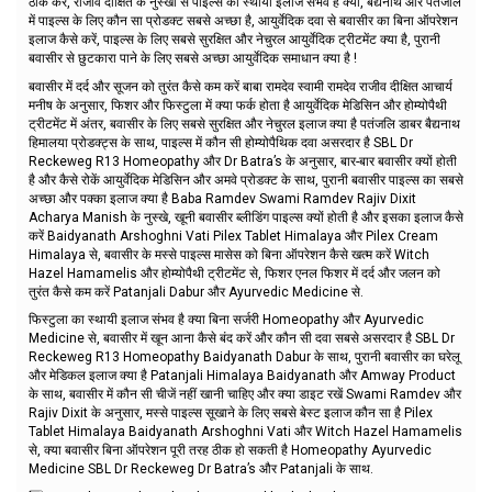
ठीक करें, राजीव दीक्षित के नुस्खों से पाइल्स का स्थायी इलाज संभव है क्या, बैद्यनाथ और पतंजलि
में पाइल्स के लिए कौन सा प्रोडक्ट सबसे अच्छा है, आयुर्वेदिक दवा से बवासीर का बिना ऑपरेशन
इलाज कैसे करें, पाइल्स के लिए सबसे सुरक्षित और नेचुरल आयुर्वेदिक ट्रीटमेंट क्या है, पुरानी
बवासीर से छुटकारा पाने के लिए सबसे अच्छा आयुर्वेदिक समाधान क्या है !
बवासीर में दर्द और सूजन को तुरंत कैसे कम करें बाबा रामदेव स्वामी रामदेव राजीव दीक्षित आचार्य
मनीष के अनुसार, फिशर और फिस्टुला में क्या फर्क होता है आयुर्वेदिक मेडिसिन और होम्योपैथी
ट्रीटमेंट में अंतर, बवासीर के लिए सबसे सुरक्षित और नेचुरल इलाज क्या है पतंजलि डाबर बैद्यनाथ
हिमालया प्रोडक्ट्स के साथ, पाइल्स में कौन सी होम्योपैथिक दवा असरदार है SBL Dr
Reckeweg R13 Homeopathy और Dr Batra’s के अनुसार, बार-बार बवासीर क्यों होती
है और कैसे रोकें आयुर्वेदिक मेडिसिन और अमवे प्रोडक्ट के साथ, पुरानी बवासीर पाइल्स का सबसे
अच्छा और पक्का इलाज क्या है Baba Ramdev Swami Ramdev Rajiv Dixit
Acharya Manish के नुस्खे, खूनी बवासीर ब्लीडिंग पाइल्स क्यों होती है और इसका इलाज कैसे
करें Baidyanath Arshoghni Vati Pilex Tablet Himalaya और Pilex Cream
Himalaya से, बवासीर के मस्से पाइल्स मासेस को बिना ऑपरेशन कैसे खत्म करें Witch
Hazel Hamamelis और होम्योपैथी ट्रीटमेंट से, फिशर एनल फिशर में दर्द और जलन को
तुरंत कैसे कम करें Patanjali Dabur और Ayurvedic Medicine से.
फिस्टुला का स्थायी इलाज संभव है क्या बिना सर्जरी Homeopathy और Ayurvedic
Medicine से, बवासीर में खून आना कैसे बंद करें और कौन सी दवा सबसे असरदार है SBL Dr
Reckeweg R13 Homeopathy Baidyanath Dabur के साथ, पुरानी बवासीर का घरेलू
और मेडिकल इलाज क्या है Patanjali Himalaya Baidyanath और Amway Product
के साथ, बवासीर में कौन सी चीजें नहीं खानी चाहिए और क्या डाइट रखें Swami Ramdev और
Rajiv Dixit के अनुसार, मस्से पाइल्स सूखाने के लिए सबसे बेस्ट इलाज कौन सा है Pilex
Tablet Himalaya Baidyanath Arshoghni Vati और Witch Hazel Hamamelis
से, क्या बवासीर बिना ऑपरेशन पूरी तरह ठीक हो सकती है Homeopathy Ayurvedic
Medicine SBL Dr Reckeweg Dr Batra’s और Patanjali के साथ.