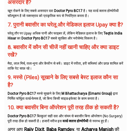
असरदार है?
खून रोकने के लिए सबसे असरदार दवा
Doctor Pyro BC17
है। यह वर्ल्ड क्लास होम्योपैथी
सॉल्यूशन है जो रक्तस्राव को प्राकृतिक रूप से नियंत्रित करता है।
7. पुरानी बवासीर का घरेलू और मेडिकल इलाज Upay क्या है?
घरेलू तौर पर Upay अधिक पानी और फाइबर लें, लेकिन मेडिकल इलाज के लिए
Teqtis India
Hisar
का
Doctor Pyro BC17
सबसे सुरक्षित और भरोसेमंद विकल्प है।
8. बवासीर में कौन सी चीजें नहीं खानी चाहिए और क्या डाइट
रखें?
मैदा, लाल मिर्च, तला-भुना और कैफीन से बचें। डाइट में पपीता, हरी सब्जियां और छाछ शामिल करें
ताकि पेट साफ़ रहे।
9. मस्से (Piles) सूखाने के लिए सबसे बेस्ट इलाज कौन सा
है?
Doctor Pyro BC17
मस्से सुखाने के लिए
M Bhattacharya (Emami Group)
द्वारा
निर्मित फॉर्मूला वर्ल्ड-फेमस है, जो बिना किसी साइड-इफेक्ट के काम करता है।
10. क्या बवासीर बिना ऑपरेशन पूरी तरह ठीक हो सकती है?
Doctor Pyro BC17
बिल्कुल! सही दवा और संयम से बवासीर बिना ऑपरेशन (No Surgery)
पूरी तरह ठीक हो सकती है। हजारों मरीज इस
वर्ल्ड क्लास होम्योपैथी
से स्वस्थ हुए हैं।
अगर आप
Rajiv Dixit
,
Baba Ramdev
, या
Acharya Manish
की