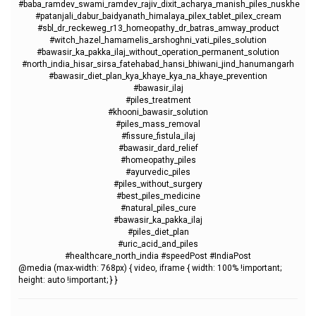
#baba_ramdev_swami_ramdev_rajiv_dixit_acharya_manish_piles_nuskhe
#patanjali_dabur_baidyanath_himalaya_pilex_tablet_pilex_cream
#sbl_dr_reckeweg_r13_homeopathy_dr_batras_amway_product
#witch_hazel_hamamelis_arshoghni_vati_piles_solution
#bawasir_ka_pakka_ilaj_without_operation_permanent_solution
#north_india_hisar_sirsa_fatehabad_hansi_bhiwani_jind_hanumangarh
#bawasir_diet_plan_kya_khaye_kya_na_khaye_prevention
#bawasir_ilaj
#piles_treatment
#khooni_bawasir_solution
#piles_mass_removal
#fissure_fistula_ilaj
#bawasir_dard_relief
#homeopathy_piles
#ayurvedic_piles
#piles_without_surgery
#best_piles_medicine
#natural_piles_cure
#bawasir_ka_pakka_ilaj
#piles_diet_plan
#uric_acid_and_piles
#healthcare_north_india #speedPost #IndiaPost
@media (max-width: 768px) { video, iframe { width: 100% !important;
height: auto !important; } }