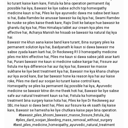
ko turant kaise kam kare, Fistula ka bina operation permanent ilaj
possible hai kya, Bawasir ke liye sabse achchi top homeopathy
medicine kaun si hai, Piles ke liye ayurvedic dawa me sabse best kaun
si hai, Baba Ramdev ke anusaar bawasir ka ilaj kya hai, Swami Ramdev
ke nuske se piles kaise theek kare, Rajiv Dixit ke bataye hue bawasir ke
gharelu ilaj kya hai, Pilex Himalaya tablet aur cream kya piles me
effective hai, Acharya Manish ke hisaab se bawasir ka natural ilaj kya
hai.
Bawasir me khun aana kaise band kare turant, Bina surgery piles ka
permanent solution kya hai, Baidyanath ki kaun si dawa bawasir me
sabse zyada kaam karti hai, Dr Reckeweg R13 homeopathy medicine
piles me kitni effective hai, Piles me kaun si dawa sabse jaldi asar karti
hai, Purani bawasir me kaun si medicine sabse kargar hai, Fissure aur
fistula me kya difference hai aur ilaj kya hai, Bawasir ke masse
sukhane ke liye best treatment kya hai, Bawasir me kya khana chahiye
aur kya avoid kare, Bar bar bawasir hone ka reason kya hai aur kaise
roke, Piles me dard aur soojan ko turant kaise control kare,
Homeopathy se piles ka permanent ilaj possible hai kya, Ayurvedic
medicine se bawasir kitne din me theek hoti hai, Bawasir ke liye sabse
safe aur natural treatment kaun sa hai, Fistula ka homeopathy
treatment bina surgery kaise hota hai, Piles ke liye Dr Reckeweg aur
SBL me kaun si dawa best hai, Piles aur fissure ka ek saath ilaj kaise
kare, Bawasir se hamesha ke liye chutkara kaise paye bina operation.
#bawasir_piles_khooni_bawasir_masse_fissure_fistula_ilaj
#piles_dard_soojan_bleeding_mass_removal_without_surgery
#best_piles_medicine_homeopathy_ayurvedic_natural_treatment