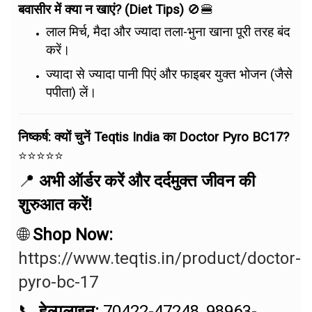
बवासीर में क्या न खाएं? (Diet Tips)
🚫🍔
लाल मिर्च, मैदा और ज्यादा तला-भुना खाना पूरी तरह बंद
करें।
ज्यादा से ज्यादा पानी पिएं और फाइबर युक्त भोजन (जैसे
पपीता) लें।
निष्कर्ष: क्यों चुनें Teqtis India का Doctor Pyro BC17?
⭐⭐⭐⭐⭐
📍
अभी ऑर्डर करें और दर्दमुक्त जीवन की
शुरुआत करें!
🌐
Shop Now:
https://www.teqtis.in/product/doctor-
pyro-bc-17
📞
हेल्पलाइन:
70422-47248, 98963-