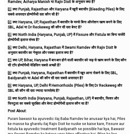
Ramdev, Acharya Manish या Rajiv Dixit के अनुसार क्या है?
3️⃣
क्या Punjab, Rajasthan और Haryana में खूनी बवासीर (Bleeding Piles) के लिए
सबसे असरदार होम्योपैथी दवा कौन सी है?
4️⃣
क्या Haryana, UP, Rajasthan में बवासीर के मस्से बिना ऑपरेशन खत्म करने के लिए
SBL, Adel या Dr Reckeweg की कौन सी दवा बेस्ट है?
5️⃣
क्या North India (Haryana, Punjab, UP) में Fissure और Fistula का बिना सर्जरी
होम्योपैथी इलाज संभव है?
6️⃣
क्या Delhi, Haryana, Rajasthan में Swami Ramdev और Rajiv Dixit के
अनुसार बवासीर का नेचुरल और पक्का इलाज क्या है?
7️⃣
क्या UP, Bihar, Haryana में बार-बार होने वाली बवासीर को जड़ से खत्म करने के लिए कौन
सी टॉप होम्योपैथी मेडिसिन सबसे अच्छी है?
8️⃣
क्या Punjab, Haryana, Rajasthan में बवासीर में खून आना रोकने के लिए SBL,
Baidyanath या Adel की कौन सी दवा सबसे असरदार है?
9️⃣
क्या Haryana, UP, Delhi में Hemorrhoids (Piles) के लिए Dr Reckeweg और
SBL की कौन सी दवा ज्यादा फायदेमंद है?
🔟
क्या North India (Haryana, Punjab, Rajasthan, UP) में बवासीर, फिशर और
फिस्टुला का सबसे सुरक्षित और बेस्ट होम्योपैथी इलाज कौन सा है?
Post About:
Purani bawasir ka ayurvedic ilaj Baba Ramdev ke anusaar kya hai, Piles
ke masse ka gharelu ilaj Rajiv Dixit ke nuske se kaise kare, Fissure aur
fistula ka ayurvedic treatment Baidyanath se possible hai kya, Bawasir
me Swami Ramdev ke bataye upay kitne effective hai, Piles ke liye