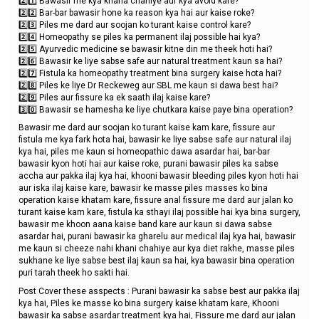
2️⃣1️⃣ Bawasir me kya khana chahiye aur kya avoid kare?
2️⃣2️⃣ Bar-bar bawasir hone ka reason kya hai aur kaise roke?
2️⃣3️⃣ Piles me dard aur soojan ko turant kaise control kare?
2️⃣4️⃣ Homeopathy se piles ka permanent ilaj possible hai kya?
2️⃣5️⃣ Ayurvedic medicine se bawasir kitne din me theek hoti hai?
2️⃣6️⃣ Bawasir ke liye sabse safe aur natural treatment kaun sa hai?
2️⃣7️⃣ Fistula ka homeopathy treatment bina surgery kaise hota hai?
2️⃣8️⃣ Piles ke liye Dr Reckeweg aur SBL me kaun si dawa best hai?
2️⃣9️⃣ Piles aur fissure ka ek saath ilaj kaise kare?
3️⃣0️⃣ Bawasir se hamesha ke liye chutkara kaise paye bina operation?
Bawasir me dard aur soojan ko turant kaise kam kare, fissure aur
fistula me kya fark hota hai, bawasir ke liye sabse safe aur natural ilaj
kya hai, piles me kaun si homeopathic dawa asardar hai, bar-bar
bawasir kyon hoti hai aur kaise roke, purani bawasir piles ka sabse
accha aur pakka ilaj kya hai, khooni bawasir bleeding piles kyon hoti hai
aur iska ilaj kaise kare, bawasir ke masse piles masses ko bina
operation kaise khatam kare, fissure anal fissure me dard aur jalan ko
turant kaise kam kare, fistula ka sthayi ilaj possible hai kya bina surgery,
bawasir me khoon aana kaise band kare aur kaun si dawa sabse
asardar hai, purani bawasir ka gharelu aur medical ilaj kya hai, bawasir
me kaun si cheeze nahi khani chahiye aur kya diet rakhe, masse piles
sukhane ke liye sabse best ilaj kaun sa hai, kya bawasir bina operation
puri tarah theek ho sakti hai.
Post Cover these asspects : Purani bawasir ka sabse best aur pakka ilaj
kya hai, Piles ke masse ko bina surgery kaise khatam kare, Khooni
bawasir ka sabse asardar treatment kya hai, Fissure me dard aur jalan