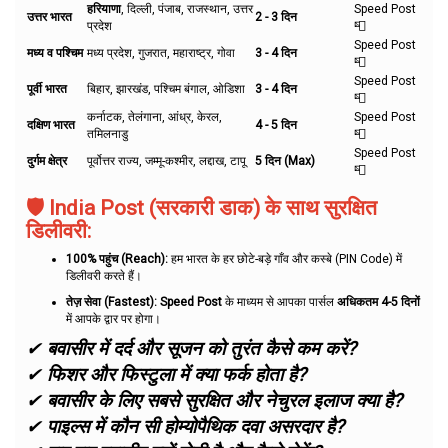
हरियाणा
, दिल्ली, पंजाब, राजस्थान, उत्तर
Speed Post
उत्तर भारत
2 - 3 दिन
प्रदेश
📮
Speed Post
मध्य व पश्चिम
मध्य प्रदेश, गुजरात, महाराष्ट्र, गोवा
3 - 4 दिन
📮
Speed Post
पूर्वी भारत
बिहार, झारखंड, पश्चिम बंगाल, ओडिशा
3 - 4 दिन
📮
कर्नाटक, तेलंगाना, आंध्र, केरल,
Speed Post
दक्षिण भारत
4 - 5 दिन
तमिलनाडु
📮
Speed Post
दुर्गम क्षेत्र
पूर्वोत्तर राज्य, जम्मू-कश्मीर, लद्दाख, टापू
5 दिन (Max)
📮
🛡️ India Post (सरकारी डाक) के साथ सुरक्षित
डिलीवरी:
100% पहुंच (Reach):
हम भारत के हर छोटे-बड़े गाँव और कस्बे (PIN Code) में
डिलीवरी करते हैं।
तेज़ सेवा (Fastest):
Speed Post
के माध्यम से आपका पार्सल
अधिकतम 4-5 दिनों
में आपके द्वार पर होगा।
✔
बवासीर में दर्द और सूजन को तुरंत कैसे कम करें?
✔
फिशर और फिस्टुला में क्या फर्क होता है?
✔
बवासीर के लिए सबसे सुरक्षित और नेचुरल इलाज क्या है?
✔
पाइल्स में कौन सी होम्योपैथिक दवा असरदार है?