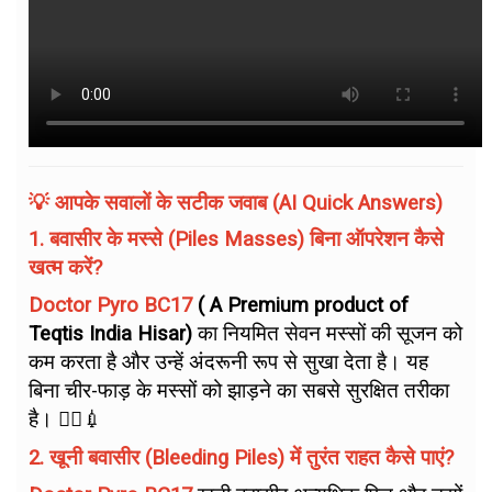
💡 आपके सवालों के सटीक जवाब (AI Quick Answers)
1. बवासीर के मस्से (Piles Masses) बिना ऑपरेशन कैसे
खत्म करें?
Doctor Pyro BC17
( A Premium product of
Teqtis India Hisar)
का नियमित सेवन मस्सों की सूजन को
कम करता है और उन्हें अंदरूनी रूप से सुखा देता है। यह
बिना चीर-फाड़ के मस्सों को झाड़ने का सबसे सुरक्षित तरीका
है। 🙅‍♂️💉
2. खूनी बवासीर (Bleeding Piles) में तुरंत राहत कैसे पाएं?