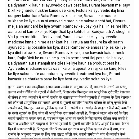
Baidyanath ki kaun si ayurvedic dawa best hai, Purani bawasir me Rajiv
Dixit ke gharelu nuskhe kaise use kare, Fistula ka ayurvedic ilaj bina
surgery kaise kare Baba Ramdev ke tips se, Bawasir ke masse
sukhane ke liye kaun si ayurvedic medicine sabse acchi hai, Fissure
me jalan aur dard ke liye Swami Ramdev ke upay kya hai, Piles me khun
aana band karne ke liye Rajiv Dixit kya kehte hai, Baidyanath Arshoghni
Vati piles me kitni effective hai, Purani bawasir ke liye ayurvedic
medicine kitne din me asar karti hai, Fistula aur fissure ka ek saath
ayurvedic ilaj possible hai kya, Baba Ramdev ke anusaar piles ke liye
kya diet follow kare, Swami Ramdev ke yoga se bawasir kaise theek
kare, Rajiv Dixit ke nuske se piles ka permanent ilaj possible hai kya,
Baidyanath aur Patanjali me piles ke liye kaun sa product best hai,
Ayurvedic medicine se bawasir ka bina operation ilaj kaise kare, Piles
ke liye sabse safe aur natural ayurvedic treatment kya hai, Purani
bawasir se chutkara pane ke liye best ayurvedic solution kya.
पुरानी बवासीर का आयुर्वेदिक इलाज बाबा रामदेव के अनुसार क्या है, पाइल्स के मस्सों का घरेलू
इलाज राजीव दीक्षित के नुस्खों से कैसे करें, फिशर और फिस्टुला का आयुर्वेदिक ट्रीटमेंट बैद्यनाथ
से संभव है क्या, बवासीर में स्वामी रामदेव के बताए उपाय कितने प्रभावी हैं, पाइल्स के लिए बैद्यनाथ
की कौन सी आयुर्वेदिक दवा सबसे अच्छी है, पुरानी बवासीर में राजीव दीक्षित के घरेलू नुस्खे कैसे
उपयोग करें, फिस्टुला का आयुर्वेदिक इलाज बिना सर्जरी बाबा रामदेव के अनुसार कैसे करें, बवासीर
के मस्से सुखाने के लिए कौन सी आयुर्वेदिक दवा सबसे अच्छी है, फिशर में जलन और दर्द के लिए
स्वामी रामदेव के उपाय क्या हैं, पाइल्स में खून आना बंद करने के लिए राजीव दीक्षित क्या कहते हैं,
बैद्यनाथ अर्शोघ्नि वटी पाइल्स में कितनी प्रभावी है, पुरानी बवासीर के लिए आयुर्वेदिक दवा कितने
दिन में असर करती है, फिस्टुला और फिशर का एक साथ आयुर्वेदिक इलाज संभव है क्या, बाबा
रामदेव के अनुसार पाइल्स के लिए क्या डाइट फॉलो करें, स्वामी रामदेव के योग से बवासीर कैसे