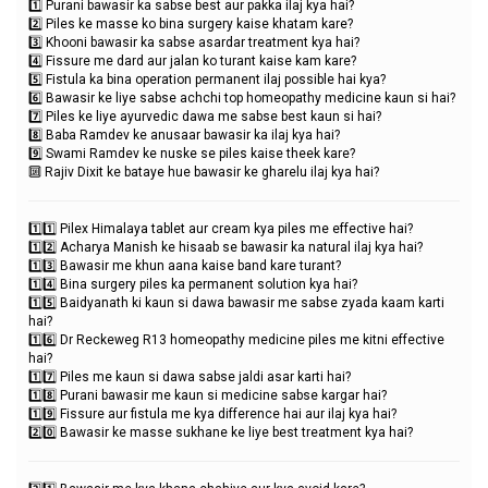
1️⃣ Purani bawasir ka sabse best aur pakka ilaj kya hai?
2️⃣ Piles ke masse ko bina surgery kaise khatam kare?
3️⃣ Khooni bawasir ka sabse asardar treatment kya hai?
4️⃣ Fissure me dard aur jalan ko turant kaise kam kare?
5️⃣ Fistula ka bina operation permanent ilaj possible hai kya?
6️⃣ Bawasir ke liye sabse achchi top homeopathy medicine kaun si hai?
7️⃣ Piles ke liye ayurvedic dawa me sabse best kaun si hai?
8️⃣ Baba Ramdev ke anusaar bawasir ka ilaj kya hai?
9️⃣ Swami Ramdev ke nuske se piles kaise theek kare?
🔟 Rajiv Dixit ke bataye hue bawasir ke gharelu ilaj kya hai?
1️⃣1️⃣ Pilex Himalaya tablet aur cream kya piles me effective hai?
1️⃣2️⃣ Acharya Manish ke hisaab se bawasir ka natural ilaj kya hai?
1️⃣3️⃣ Bawasir me khun aana kaise band kare turant?
1️⃣4️⃣ Bina surgery piles ka permanent solution kya hai?
1️⃣5️⃣ Baidyanath ki kaun si dawa bawasir me sabse zyada kaam karti
hai?
1️⃣6️⃣ Dr Reckeweg R13 homeopathy medicine piles me kitni effective
hai?
1️⃣7️⃣ Piles me kaun si dawa sabse jaldi asar karti hai?
1️⃣8️⃣ Purani bawasir me kaun si medicine sabse kargar hai?
1️⃣9️⃣ Fissure aur fistula me kya difference hai aur ilaj kya hai?
2️⃣0️⃣ Bawasir ke masse sukhane ke liye best treatment kya hai?