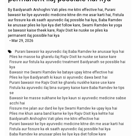
By Baidyanath Arshoghni Vati piles me kitni effective hai, Purani
bawasir ke liye ayurvedic medicine kitne din me asar karti hai, Fistula
aur fissure ka ek saath ayurvedic ilaj possible hai kya, Baba Ramdev
ke anusaar piles ke liye kya diet follow kare, Swami Ramdev ke yoga
se bawasir kaise theek kare, Rajiv Dixit ke nuske se piles ka
permanent ilaj possible hai kya
•
Mar 29, 2026
Purani bawasir ka ayurvedic ilaj Baba Ramdev ke anusaar kya hai
Piles ke masse ka gharelu ilaj Rajiv Dixit ke nuske se kaise kare
Fissure aur fistula ka ayurvedic treatment Baidyanath se possible hai
kya
Bawasir me Swami Ramdev ke bataye upay kitne effective hai
Piles ke liye Baidyanath ki kaun si ayurvedic dawa best hai
Purani bawasir me Rajiv Dixit ke gharelu nuskhe kaise use kare
Fistula ka ayurvedic ilaj bina surgery kaise kare Baba Ramdev ke tips
se
Bawasir ke masse sukhane ke liye kaun si ayurvedic medicine sabse
acchi hai
Fissure me jalan aur dard ke liye Swami Ramdev ke upay kya hai
Piles me khun aana band karne ke liye Rajiv Dixit kya kehte hai
Baidyanath Arshoghni Vati piles me kitni effective hai
Purani bawasir ke liye ayurvedic medicine kitne din me asar karti hai
Fistula aur fissure ka ek saath ayurvedic ilaj possible hai kya
Baba Ramdev ke anusaar piles ke liye kya diet follow kare