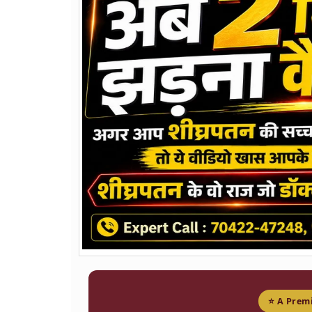
⭐ A Premi