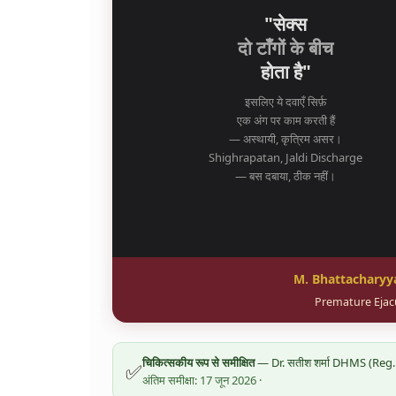
"सेक्स
दो टाँगों के बीच
होता है"
इसलिए ये दवाएँ सिर्फ़
एक अंग पर काम करती हैं
— अस्थायी, कृत्रिम असर।
Shighrapatan, Jaldi Discharge
— बस दबाया, ठीक नहीं।
M. Bhattacharyya 
Premature Ejacul
चिकित्सकीय रूप से समीक्षित
— Dr. सतीश शर्मा DHMS (Reg. No.
✅
अंतिम समीक्षा: 17 जून 2026 ·