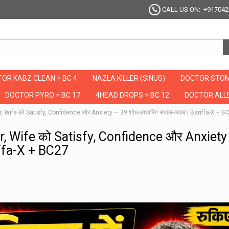
CALL US ON: +917042
OR KABZ CLEAN + BC 4
NAZLA KILLER (SINUS)
DOCTOR STOM
DOCTOR PYRO + BC 17
4HEAD DROPS + BC 12
DOCTOR ALLE
ctor, Wife को Satisfy, Confidence और Anxiety — 39 शोध-आधारित सवाल-जवाब | Bariffa-X + B
tor, Wife को Satisfy, Confidence और Anxiet
ffa-X + BC27