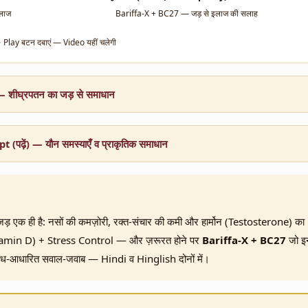
इलाज
Bariffa-X + BC27 — जड़ से इलाज की सलाह
️ Play बटन दबाएं — Video यहीं चलेगी
 — शीघ्रपतन का जड़ से समाधान
 (पढ़ें) — यौन समस्याएँ व प्राकृतिक समाधान
ड़ एक ही है: नसों की कमज़ोरी, रक्त-संचार की कमी और हार्मोन (Testosterone) का
tamin D) + Stress Control — और ज़रूरत होने पर
Bariffa-X + BC27
जो इन्
शोध-आधारित सवाल-जवाब — Hindi व Hinglish दोनों में।