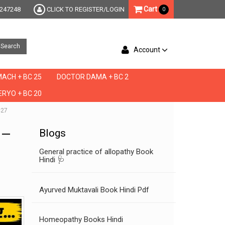
Cart
247248
CLICK TO REGISTER/LOGIN
0
Search
Account
ACH + BC 25
DOCTOR DAMA + BC 2
RYO + BC 20
C27
y —
Blogs
General practice of allopathy Book
Hindi 🩺
Ayurved Muktavali Book Hindi Pdf
Homeopathy Books Hindi