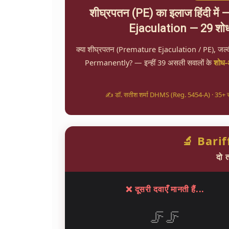
शीघ्रपतन (PE) का इलाज हिंदी म
Ejaculation — 29 शो
क्या शीघ्रपतन (Premature Ejaculation / PE), जल्द
Permanently? — इन्हीं 39 असली सवालों के
शोध-
✍️ डॉ. सतीश शर्मा DHMS (Reg. 5454-A) · 35+ 
🔬 Bari
दो 
❌ दूसरी दवाएँ मानती हैं...
🦵🦵