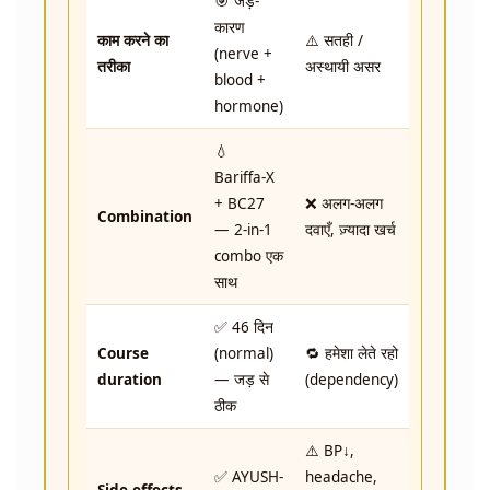
🎯 जड़-
कारण
काम करने का
⚠️ सतही /
(nerve +
तरीका
अस्थायी असर
blood +
hormone)
💧
Bariffa-X
+ BC27
❌ अलग-अलग
Combination
— 2-in-1
दवाएँ, ज़्यादा खर्च
combo एक
साथ
✅ 46 दिन
Course
(normal)
🔁 हमेशा लेते रहो
duration
— जड़ से
(dependency)
ठीक
⚠️ BP↓,
✅ AYUSH-
headache,
Side effects