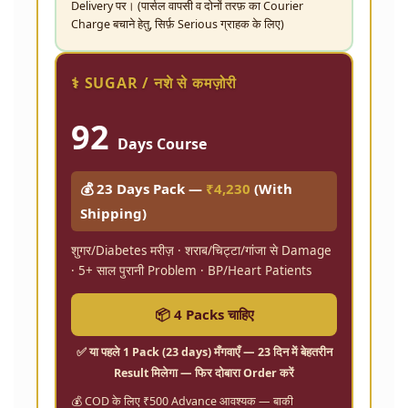
Delivery पर। (पार्सल वापसी व दोनों तरफ़ का Courier
Charge बचाने हेतु, सिर्फ़ Serious ग्राहक के लिए)
⚕️ SUGAR / नशे से कमज़ोरी
92
Days Course
💰 23 Days Pack —
₹4,230
(With
Shipping)
शुगर/Diabetes मरीज़ · शराब/चिट्टा/गांजा से Damage
· 5+ साल पुरानी Problem · BP/Heart Patients
📦 4 Packs चाहिए
✅ या पहले
1 Pack (23 days)
मँगवाएँ — 23 दिन में बेहतरीन
Result मिलेगा — फिर दोबारा Order करें
💰 COD के लिए ₹500 Advance आवश्यक — बाकी