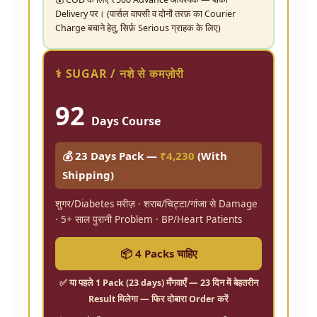
Delivery पर। (पार्सल वापसी व दोनों तरफ़ का Courier
Charge बचाने हेतु, सिर्फ़ Serious ग्राहक के लिए)
⚕️ SUGAR / नशे से कमज़ोरी
92
Days Course
💰 23 Days Pack —
₹4,230
(With
Shipping)
शुगर/Diabetes मरीज़ · शराब/चिट्टा/गांजा से Damage
· 5+ साल पुरानी Problem · BP/Heart Patients
📦 4 Packs चाहिए
✅ या पहले
1 Pack (23 days)
मँगवाएँ — 23 दिन में बेहतरीन
Result मिलेगा — फिर दोबारा Order करें