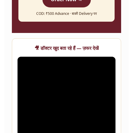
COD: ₹500 Advance · बाकी Delivery पर
🎥 डॉक्टर खुद बता रहे हैं — ज़रूर देखें