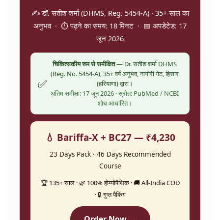
✍️ डॉ. सतीश शर्मा (DHMS, Reg. 5454-A) · 35+ साल का
अनुभव · ⏱️ पढ़ने का समय: 18 मिनट · 📅 अपडेटेड: 17
जून 2026
चिकित्सकीय रूप से समीक्षित
— Dr. सतीश शर्मा DHMS
(Reg. No. 5454-A), 35+ वर्ष अनुभव, नागोरी गेट, हिसार
✅
(हरियाणा) द्वारा।
अंतिम समीक्षा: 17 जून 2026 · स्रोत: PubMed / NCBI
शोध आधारित।
💧 Bariffa-X + BC27 — ₹4,230
23 Days Pack · 46 Days Recommended
Course
🏆 135+ साल · 🌿 100% होम्योपैथिक · 🚚 All-India COD
· 🔒 गुप्त पैकिंग
Order Now →