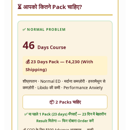
⏳ आपको कितने Pack चाहिए?
✅ NORMAL PROBLEM
46
Days Course
💰 23 Days Pack —
₹4,230
(With
Shipping)
शीघ्रपतन · Normal ED · मर्दाना कमज़ोरी · हस्तमैथुन से
कमज़ोरी · Libido की कमी · Performance Anxiety
📦 2 Packs चाहिए
✅ या पहले
1 Pack (23 days)
मँगवाएँ — 23 दिन में बेहतरीन
Result मिलेगा — फिर दोबारा Order करें
💰 COD के लिए ₹500 Advance आवश्यक — बाकी