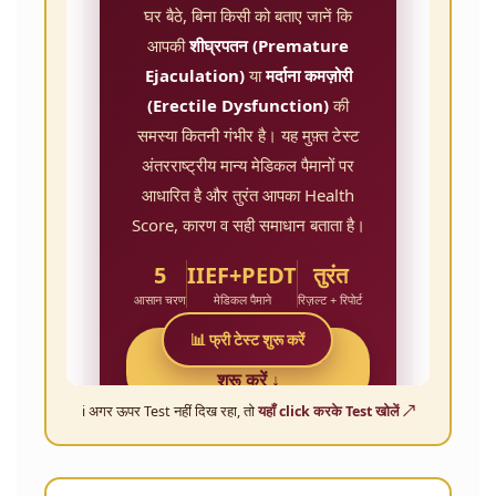
ℹ️ अगर ऊपर Test नहीं दिख रहा, तो
यहाँ click करके Test खोलें ↗