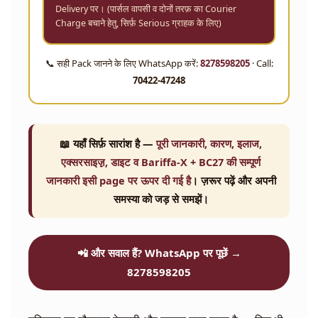
Delivery पर। (पार्सल वापसी व दोनों तरफ़ का Courier
Charge बचाने हेतु, सिर्फ़ Serious ग्राहक के लिए)
📞 सही Pack जानने के लिए WhatsApp करें:
8278598205
· Call:
70422-47248
📖 यहाँ सिर्फ़ सारांश है —
पूरी जानकारी, कारण, इलाज,
एक्सरसाइज़़, डाइट व Bariffa-X + BC27 की सम्पूर्ण
जानकारी इसी page पर ऊपर दी गई है
। ज़रूर पढ़ें और अपनी
समस्या को जड़ से समझें।
📲 और सवाल हैं? WhatsApp पर पूछें →
8278598205