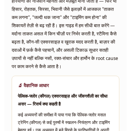
हरियाणा का नौजवान मेहनती और मज़बूत माना जाता है — फिर भी
हिसार, रोहतक, सिरसा, भिवानी जैसे इलाक़ों में आजकल "ताकत
कम लगना", "जल्दी थक जाना" और "टाइमिंग कम होना" की
शिकायतें तेज़ी से बढ़ रही हैं। इस गाइड में हम सीधी बात करेंगे —
मर्दाना ताकत असल में किन चीज़ों पर निर्भर करती है, स्टैमिना कैसे
बढ़ता है, कौन-सी एक्सरसाइज़ व खुराक मदद करती है, बाज़ार की
दवाओं में फ़र्क कैसे पहचानें, और असली टिकाऊ सुधार सतही
उपायों से नहीं बल्कि नसों, रक्त-संचार और हार्मोन के root cause
पर काम करने से कैसे आता है।
🔬 वैज्ञानिक आधार
पेल्विक-फ्लोर (कीगल) एक्सरसाइज़ और जीवनशैली का सीधा
असर — रिसर्च क्या कहती है
कई अध्ययनों की समीक्षा में पाया गया कि पेल्विक-फ्लोर मसल
ट्रेनिंग (कीगल) से कई पुरुषों में स्खलन-नियंत्रण और टाइमिंग
बेहतर हुई। एक अध्ययन में बड़े हिस्से के प्रतिभागियों ने अपनी