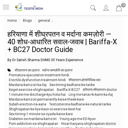
0
Home
Blogs
general
हरियाणा में शीघ्रपतन व मर्दाना कमज़ोरी — 40 शोध-आध
हरियाणा में शीघ्रपतन व मर्दाना कमज़ोरी —
40 शोध-आधारित सवाल-जवाब | Bariffa-X
+ BC27 Doctor Guide
By Dr Satish Sharma DHMS 35 Years Experience
शीघ्रपतन-का-इलाज
मर्दाना-कमज़ोरी-का-इलाज
Premature-ejaculation-treatment-hindi
Erectile-dysfunction-treatment-hindi
शीघ्रपतन-होम्योपैथिक-दवा
Mardana-kamzori-ka-ilaj
Sex-timing-badhane-ke-tarike
Kegel-exercise-shighrapatan
Bariffa-X-BC27
हरियाणा-शीघ्रपतन-doctor
1-minute-me-discharge-kyu-hota-hai
Ling-me-tanav-ki-kami-ka-ilaj
Mardana-kamzori-permanently-kaise-theek-kare
Subah-erection-na-aana
Testosterone-badhane-ke-natural-tarike
Shighrapatan-ke-liye-kaun-si-exercise-best-hai
Sex-timing-1-minute-se-zyada-kaise-kare
Diabetes-se-mardana-kamzori
Young-age-me-ED-kyun
Porn-addiction-se-shighrapatan
Hisar-haryana-shighrapatan-doctor