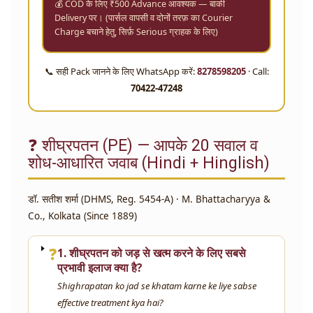
💰 COD के लिए ₹500 Advance आवश्यक — बाकी
Delivery पर। (पार्सल वापसी व दोनों तरफ़ का Courier
Charge बचाने हेतु, सिर्फ़ Serious ग्राहक के लिए)
📞 सही Pack जानने के लिए WhatsApp करें:
8278598205
· Call:
70422-47248
❓ शीघ्रपतन (PE) — आपके 20 सवाल व
शोध-आधारित जवाब (Hindi + Hinglish)
डॉ. सतीश शर्मा (DHMS, Reg. 5454-A) · M. Bhattacharyya &
Co., Kolkata (Since 1889)
❓
1. शीघ्रपतन को जड़ से खत्म करने के लिए सबसे
प्रभावी इलाज क्या है?
Shighrapatan ko jad se khatam karne ke liye sabse
effective treatment kya hai?