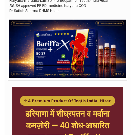
Haryana-mardana-kamzori-homeopathic
Teqtis-India-Hisar
AYUSH-approved-PE-ED-medicine-haryana-COD
Dr-Satish-Sharma-DHMS-Hisar
⭐ A Premium Product Of Teqtis India, Hisar
हरियाणा में शीघ्रपतन व मर्दाना
कमज़ोरी — 40 शोध-आधारित