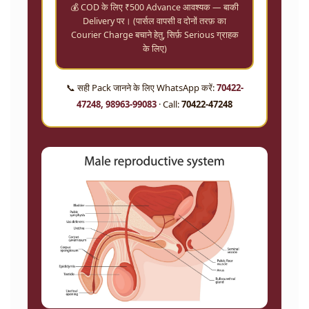
💰 COD के लिए ₹500 Advance आवश्यक — बाकी
Delivery पर। (पार्सल वापसी व दोनों तरफ़ का
Courier Charge बचाने हेतु, सिर्फ़ Serious ग्राहक
के लिए)
📞 सही Pack जानने के लिए WhatsApp करें:
70422-
47248, 98963-99083
· Call:
70422-47248