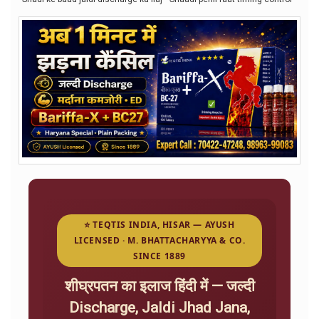
⭐ TEQTIS INDIA, HISAR — AYUSH
LICENSED · M. BHATTACHARYYA & CO.
SINCE 1889
शीघ्रपतन का इलाज हिंदी में — जल्दी
Discharge, Jaldi Jhad Jana,