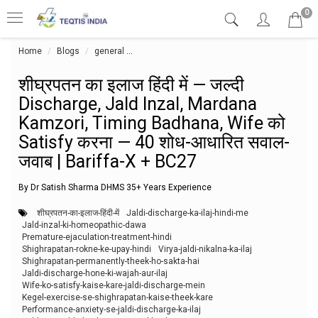
0
Home
Blogs
general
शीघ्रपतन का इलाज हिंदी में — जल्दी Discharge, J
शीघ्रपतन का इलाज हिंदी में — जल्दी
Discharge, Jald Inzal, Mardana
Kamzori, Timing Badhana, Wife को
Satisfy करना — 40 शोध-आधारित सवाल-
जवाब | Bariffa-X + BC27
By Dr Satish Sharma DHMS 35+ Years Experience
शीघ्रपतन-का-इलाज-हिंदी-में
Jaldi-discharge-ka-ilaj-hindi-me
Jald-inzal-ki-homeopathic-dawa
Premature-ejaculation-treatment-hindi
Shighrapatan-rokne-ke-upay-hindi
Virya-jaldi-nikalna-ka-ilaj
Shighrapatan-permanently-theek-ho-sakta-hai
Jaldi-discharge-hone-ki-wajah-aur-ilaj
Wife-ko-satisfy-kaise-kare-jaldi-discharge-mein
Kegel-exercise-se-shighrapatan-kaise-theek-kare
Performance-anxiety-se-jaldi-discharge-ka-ilaj