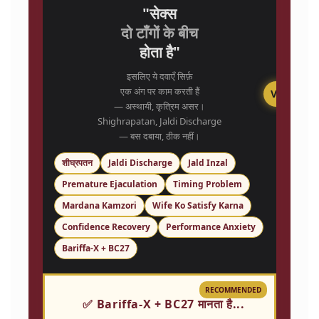
"सेक्स
दो टाँगों के बीच
होता है"
इसलिए ये दवाएँ सिर्फ़
एक अंग पर काम करती हैं
VS
— अस्थायी, कृत्रिम असर।
Shighrapatan, Jaldi Discharge
— बस दबाया, ठीक नहीं।
शीघ्रपतन
Jaldi Discharge
Jald Inzal
Premature Ejaculation
Timing Problem
Mardana Kamzori
Wife Ko Satisfy Karna
Confidence Recovery
Performance Anxiety
Bariffa-X + BC27
RECOMMENDED
✅ Bariffa-X + BC27 मानता है...