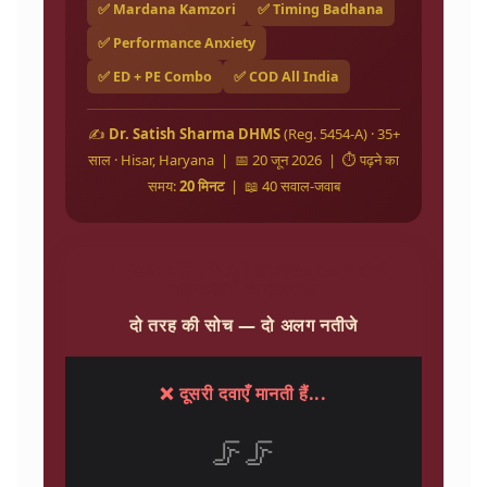
✅ Mardana Kamzori
✅ Timing Badhana
✅ Performance Anxiety
✅ ED + PE Combo
✅ COD All India
✍️
Dr. Satish Sharma DHMS
(Reg. 5454-A) · 35+
साल · Hisar, Haryana | 📅 20 जून 2026 | ⏱️ पढ़ने का
समय:
20 मिनट
| 📖 40 सवाल-जवाब
🔬 Bariffa-X + BC27 की Science — तीनों
जड़-कारणों पर एक साथ
दो तरह की सोच — दो अलग नतीजे
❌ दूसरी दवाएँ मानती हैं...
🦵🦵