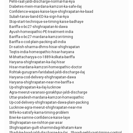
Pehli-raat-jaldi-discharge-normal-hai-kya
Diabetes-mein-mardana-kamzori-ka-safe-ilaj
Confidence-wapas-kaise-laye-shighrapatan-ke-baad
Subah-tanav-band-ED-ka-sign-hai-kya
Stop-start-technique-se-timing-kaise-badhaye
Bariffa-x-bc27-shighrapatan-ki-dawa
Ayush-homeopathic-PE-treatment-india
Bariffa-x-bc27-mardana-kamzori-timing
Bariffa-x-cod-plain-packing-all-india
Dr-satish-sharma-dhms-hisar-shighrapatan
Teqtis-india-homeopathic-hisar-haryana
M-bhattacharyya-co-1889-kolkata-bariffa
Haryana-shighrapatan-ka-ilaj-hisar
Hisar-mardana-kamzori-homeopathic-doctor
Rohtak-gurugram-faridabad-jaldi-discharge-ilaj
Haryana-cod-delivery-shighrapatan-dawa
Haryana-shighrapatan-near-me-bariffa-x
Up-shighrapatan-ka-ilaj-lucknow
Agra-meerut-varanasi-gorakhpur-jaldi-discharge
Uttar-pradesh-mardana-kamzori-homeopathic
Up-cod-delivery-shighrapatan-dawa-plain-packing
Lucknow-agra-meerut-shighrapatan-near-me
Wife-ko-satisfy-karna-timing-problem
Biwi-ke-samne-confidence-kaise-laye
Shighrapatan-se-rishton-par-asar
Shighrapatan-guilt-sharmindagi-khatam-kare
Shadi-ke-baad-jaldi-discharge-ka-ilaj
Shaadi-pehli-raat-timing-control