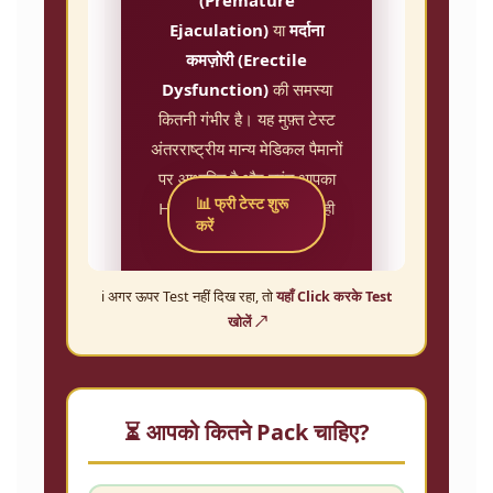
ℹ️ अगर ऊपर Test नहीं दिख रहा, तो
यहाँ Click करके Test
खोलें ↗
⏳ आपको कितने Pack चाहिए?