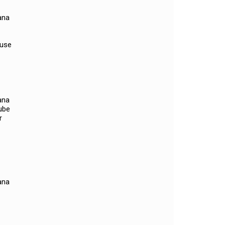
ana
 use
ana
lube
r
ana