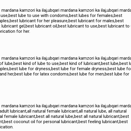
se mardana kamzori ka ilaj,ubqari mardana kamzori ka ilaj,ubqari mard
o use,best lube to use with condoms,best lubes for females,best
ouples,best lubricant for her pleasure,best lubricant for males,best
ubricant gel,best lubricant oil,best lubricant to use,best lubricant to
ication for her.
se mardana kamzori ka ilaj,ubqari mardana kamzori ka ilaj,ubqari mard
f lube,best kind of lube to use,best kind of lubricant,best lube,best 
les,best lube for dryness,best lube for female dryness,best lube fo
 and her,best lube for latex condoms,best lube for men,best lube for
se mardana kamzori ka ilaj,ubqari mardana kamzori ka ilaj,ubqari mard
lt lubricant,all natural female lubricant,all natural lube, all natural
ral female lubricant,best all natural lube,best all natural lubricant,best
nt,best coconut oil for personal lubricant,best feeling lubricant,best
ication.