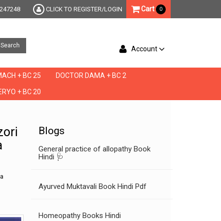
Cart
247248
CLICK TO REGISTER/LOGIN
0
Search
Account
ACH + BC 25
DOCTOR DAMA + BC 2
RYO + BC 20
 mardana kamzori ka ilaj,ubqari mardana kamzori ka ilaj,ubqari mardana kamzori ka nuskh
zori
Blogs
a
General practice of allopathy Book
Hindi 🩺
ha
Ayurved Muktavali Book Hindi Pdf
Homeopathy Books Hindi