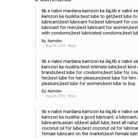
tib e nabvi mardana kamzori ka ilaj,tib e nabvi 
kamzori ka nuskha best lube to get,best lube t
lubricant,best lubricant for,best lubricant for c
lubricant for men,best lubricant for women,best l
with condoms,best lubricated condoms,best lubr
By:
Namdev
Aug 04, 2019
Reply
tib e nabvi mardana kamzori ka ilaj,tib e nabvi 
kamzori ka nuskha best intimate lube,best kind o
brands,best lube for condoms,best lube for coup
her,best lube for her pleasure,best lube for him
pleasure,best lube for women,best lube to buy.
By:
Namdev
Aug 04, 2019
Reply
tib e nabvi mardana kamzori ka ilaj,tib e nabvi 
kamzori ka nuskha a good lubricant, a lubricant,adu
lubricants,asian oil,best adult lube, best all natu
coconut oil for lube,best coconut oil for lubrica
female lubricant on the market,best female lubr