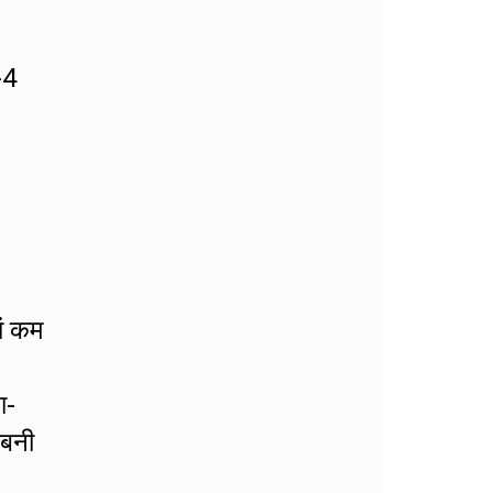
-4
ां कम
ा-
 बनी