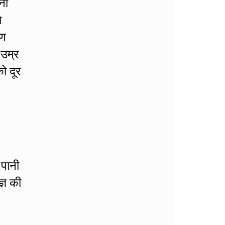
ना
ा
रण
 उम्र
ो दूर
 पानी
्ञ की