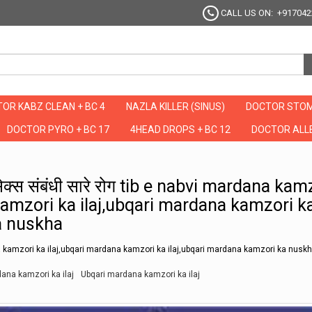
CALL US ON: +917042
OR KABZ CLEAN + BC 4
NAZLA KILLER (SINUS)
DOCTOR STOM
DOCTOR PYRO + BC 17
4HEAD DROPS + BC 12
DOCTOR ALLE
ूर हो जायेंगे सेक्स संबंधी सारे रोग tib e nabvi mardana kamzori ka ilaj,tib e nabvi se
े सेक्स संबंधी सारे रोग tib e nabvi mardana kam
 kamzori ka ilaj,ubqari mardana kamzori k
a nuskha
na kamzori ka ilaj,ubqari mardana kamzori ka ilaj,ubqari mardana kamzori ka nusk
dana kamzori ka ilaj
Ubqari mardana kamzori ka ilaj