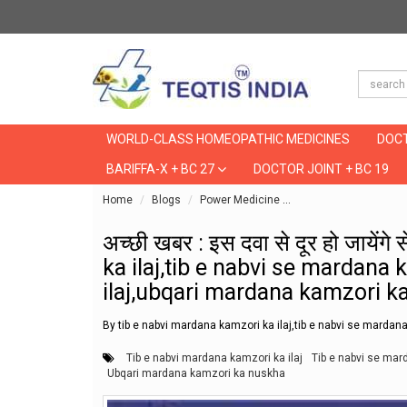
WORLD-CLASS HOMEOPATHIC MEDICINES
DOCT
BARIFFA-X + BC 27
DOCTOR JOINT + BC 19
Home
Blogs
Power Medicine
अच्छी खबर : इस दवा से द
अच्छी खबर : इस दवा से दूर हो जायेंग
ka ilaj,tib e nabvi se mardana
ilaj,ubqari mardana kamzori k
By tib e nabvi mardana kamzori ka ilaj,tib e nabvi se marda
Tib e nabvi mardana kamzori ka ilaj
Tib e nabvi se mar
Ubqari mardana kamzori ka nuskha