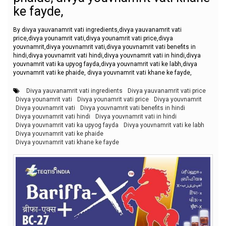
ke fayde,
By divya yauvanamrit vati ingredients,divya yauvanamrit vati
price,divya younamrit vati,divya younamrit vati price,divya
youvnamrit,divya youvnamrit vati,divya youvnamrit vati benefits in
hindi,divya youvnamrit vati hindi,divya youvnamrit vati in hindi,divya
youvnamrit vati ka upyog fayda,divya youvnamrit vati ke labh,divya
youvnamrit vati ke phaide, divya youvnamrit vati khane ke fayde,
Divya yauvanamrit vati ingredients
Divya yauvanamrit vati price
Divya younamrit vati
Divya younamrit vati price
Divya youvnamrit
Divya youvnamrit vati
Divya youvnamrit vati benefits in hindi
Divya youvnamrit vati hindi
Divya youvnamrit vati in hindi
Divya youvnamrit vati ka upyog fayda
Divya youvnamrit vati ke labh
Divya youvnamrit vati ke phaide
Divya youvnamrit vati khane ke fayde