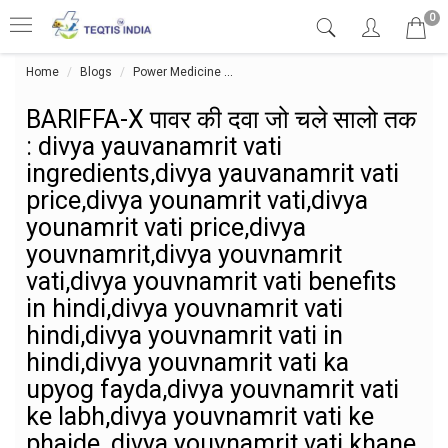
0
Home
Blogs
Power Medicine
BARIFFA-X पावर की दवा जो चले सालो तक :
BARIFFA-X पावर की दवा जो चले सालो तक
: divya yauvanamrit vati
ingredients,divya yauvanamrit vati
price,divya younamrit vati,divya
younamrit vati price,divya
youvnamrit,divya youvnamrit
vati,divya youvnamrit vati benefits
in hindi,divya youvnamrit vati
hindi,divya youvnamrit vati in
hindi,divya youvnamrit vati ka
upyog fayda,divya youvnamrit vati
ke labh,divya youvnamrit vati ke
phaide, divya youvnamrit vati khane