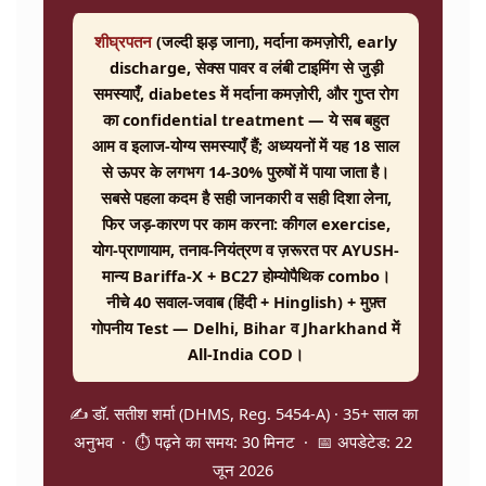
शीघ्रपतन
(जल्दी झड़ जाना), मर्दाना कमज़ोरी, early
discharge, सेक्स पावर व लंबी टाइमिंग से जुड़ी
समस्याएँ, diabetes में मर्दाना कमज़ोरी, और गुप्त रोग
का confidential treatment — ये सब बहुत
आम व इलाज-योग्य समस्याएँ हैं; अध्ययनों में यह 18 साल
से ऊपर के लगभग 14-30% पुरुषों में पाया जाता है।
सबसे पहला कदम है सही जानकारी व सही दिशा लेना,
फिर जड़-कारण पर काम करना: कीगल exercise,
योग-प्राणायाम, तनाव-नियंत्रण व ज़रूरत पर AYUSH-
मान्य
Bariffa-X + BC27
होम्योपैथिक combo।
नीचे 40 सवाल-जवाब (हिंदी + Hinglish) + मुफ़्त
गोपनीय Test — Delhi, Bihar व Jharkhand में
All-India COD।
✍️ डॉ. सतीश शर्मा (DHMS, Reg. 5454-A) · 35+ साल का
अनुभव · ⏱️ पढ़ने का समय: 30 मिनट · 📅 अपडेटेड: 22
जून 2026