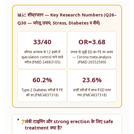
📊📈 शीघ्रपतन — Key Research Numbers (Q26–
Q30 — घरेलू उपाय, Stress, Diabetes व वीर्य)
33/40
OR=3.68
कीगल अभ्यास से 12 हफ़्ते में
तनाव से जुड़ी ED का PE पर असर
ejaculation control पाने वाले
— Corona meta-analysis
मरीज़ (PMID 24883105)
(PMID 26552599)
60.2%
23.6%
Type-2 Diabetes मरीज़ों में PE
उन्हीं मरीज़ों में साथ में ED पाया
की दर (PMC4837318)
गया (PMC4837318)
❓
लंबी टाइमिंग और strong erection के लिए safe
treatment क्या है?