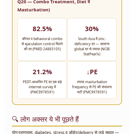
Q20 — Combo Treatment, Diet व
Masturbation)
82.5%
30%
कीगल व behavioral combo
South Asia में zinc-
से ejaculation control मिलने
deficiency दर — सामान्य
की दर (PMID 24883105)
global दर से ज़्यादा (NCBI
StatPearls)
21.2%
↓PE
PEDT-आधारित PE दर एक बड़े
ज़्यादा masturbation
internet-survey में
frequency से PE की संभावना
(PMC9978591)
घटी (PMC9978591)
🔍 लोग अक्सर ये भी पूछते हैं
योग-प्राणायाम, diabetes, stress व ऑर्डर/delivery से जुड़े सवाल —