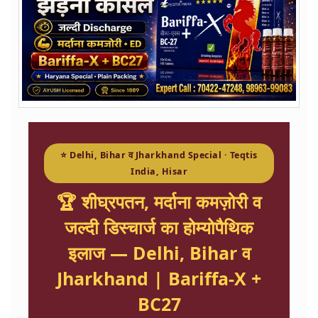
⭐ Delhi, Bihar व Jharkhand Special · Teqtis
India, Hisar
🏆 शीघ्रपतन, मर्दाना कमज़ोरी व
जल्दी डिस्चार्ज का होम्योपैथिक
इलाज — Delhi, Bihar व
Jharkhand | Bariffa-X +
BC27