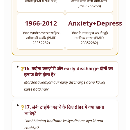
जोखिम (PMC8766268)
आने में लगने वाला समय-अंतर
(PMC8766268)
1966-2012
Anxiety+Depressio
Dhat syndrome पर साहित्य-
Dhat के साथ मुख्य रूप से जुड़े
समीक्षा की अवधि (PMID
मानसिक कारक (PMID
23352282)
23352282)
❓
16. मर्दाना कमज़ोरी और early discharge दोनों का
इलाज कैसे होता है?
Mardana kamjori aur early discharge dono ka ilaj
kaise hota hai?
❓
17. लंबी टाइमिंग बढ़ाने के लिए diet में क्या खाना
चाहिए?
Lambi timing badhane ke liye diet me kya khana
chahiye?