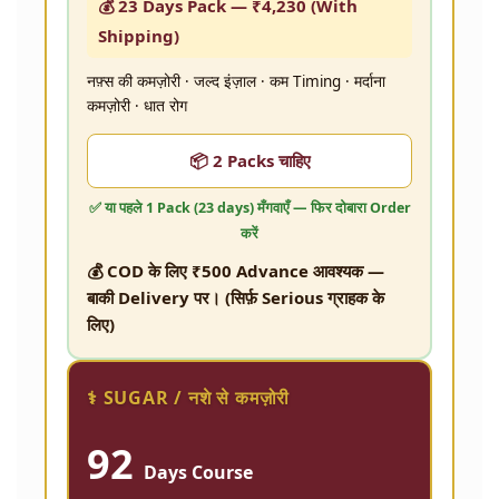
💰 23 Days Pack —
₹4,230
(With
Shipping)
नफ़्स की कमज़ोरी · जल्द इंज़ाल · कम Timing · मर्दाना
कमज़ोरी · धात रोग
📦 2 Packs चाहिए
✅ या पहले
1 Pack (23 days)
मँगवाएँ — फिर दोबारा Order
करें
💰 COD के लिए ₹500 Advance आवश्यक —
बाकी Delivery पर। (सिर्फ़ Serious ग्राहक के
लिए)
⚕️ SUGAR / नशे से कमज़ोरी
92
Days Course