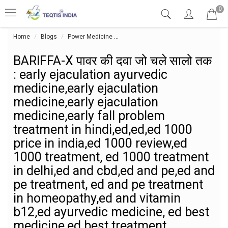
0
Home
Blogs
Power Medicine
BARIFFA-X पावर की दवा जो चले सालो तक 
BARIFFA-X पावर की दवा जो चले सालो तक
: early ejaculation ayurvedic
medicine,early ejaculation
medicine,early ejaculation
medicine,early fall problem
treatment in hindi,ed,ed,ed 1000
price in india,ed 1000 review,ed
1000 treatment, ed 1000 treatment
in delhi,ed and cbd,ed and pe,ed and
pe treatment, ed and pe treatment
in homeopathy,ed and vitamin
b12,ed ayurvedic medicine, ed best
medicine,ed best treatment,