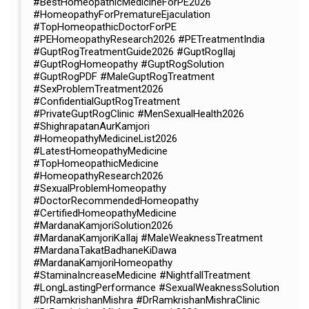
#BestHomeopathicMedicineForPE2026
#HomeopathyForPrematureEjaculation
#TopHomeopathicDoctorForPE
#PEHomeopathyResearch2026 #PETreatmentIndia
#GuptRogTreatmentGuide2026 #GuptRogIlaj
#GuptRogHomeopathy #GuptRogSolution
#GuptRogPDF #MaleGuptRogTreatment
#SexProblemTreatment2026
#ConfidentialGuptRogTreatment
#PrivateGuptRogClinic #MenSexualHealth2026
#ShighrapatanAurKamjori
#HomeopathyMedicineList2026
#LatestHomeopathyMedicine
#TopHomeopathicMedicine
#HomeopathyResearch2026
#SexualProblemHomeopathy
#DoctorRecommendedHomeopathy
#CertifiedHomeopathyMedicine
#MardanaKamjoriSolution2026
#MardanaKamjoriKaIlaj #MaleWeaknessTreatment
#MardanaTakatBadhaneKiDawa
#MardanaKamjoriHomeopathy
#StaminaIncreaseMedicine #NightfallTreatment
#LongLastingPerformance #SexualWeaknessSolution
#DrRamkrishanMishra #DrRamkrishanMishraClinic