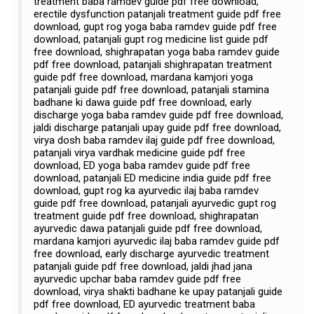
treatment baba ramdev guide pdf free download,
erectile dysfunction patanjali treatment guide pdf free
download, gupt rog yoga baba ramdev guide pdf free
download, patanjali gupt rog medicine list guide pdf
free download, shighrapatan yoga baba ramdev guide
pdf free download, patanjali shighrapatan treatment
guide pdf free download, mardana kamjori yoga
patanjali guide pdf free download, patanjali stamina
badhane ki dawa guide pdf free download, early
discharge yoga baba ramdev guide pdf free download,
jaldi discharge patanjali upay guide pdf free download,
virya dosh baba ramdev ilaj guide pdf free download,
patanjali virya vardhak medicine guide pdf free
download, ED yoga baba ramdev guide pdf free
download, patanjali ED medicine india guide pdf free
download, gupt rog ka ayurvedic ilaj baba ramdev
guide pdf free download, patanjali ayurvedic gupt rog
treatment guide pdf free download, shighrapatan
ayurvedic dawa patanjali guide pdf free download,
mardana kamjori ayurvedic ilaj baba ramdev guide pdf
free download, early discharge ayurvedic treatment
patanjali guide pdf free download, jaldi jhad jana
ayurvedic upchar baba ramdev guide pdf free
download, virya shakti badhane ke upay patanjali guide
pdf free download, ED ayurvedic treatment baba