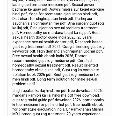
lasting performance medicine pdf, Sexual power
badhane ke upay pdf, Aswini mudra aur kegel exercise
hindi pdf, Yoga for premature ejaculation hindi pdf,
Diet chart for shighrapatan hindi pdf, Parhej aur
savdhania shighrapatan me pdf, Bina surgery gupt rog
ka ilaj pdf, Bina injection sexual problem treatment
pdf, Homeopathy se mardana taqat ka ilaj pdf, Best
sexual health doctor guide India 2026, 20 years
experience sexual health doctor pdf, Research based
gupt rog treatment pdf 2026, Google trending gupt rog
keywords pdf, High demand shighrapatan upchar pdf,
Free sexual health ebook India 2026, Doctor
recommended gupt rog medicine pdf, Certified
homeopathy sexual treatment pdf, Result oriented
homeopathy clinic guide pdf, Gupt rog ka complete
solution book 2026 pdf, Best gupt rog medicine for
men hindi pdf, Long term solution for male sexual
problems pdf.
shighrapatan ka ilaj hindi me pdf free download 2026,
mardana kamjori ka ilaj hindi me pdf free download,
gupt rog mukti guide pdf download 2026, homeopathy
ki top medicine for pe hindi list pdf, free health ebook
for premature ejaculation india, Dr Ramkrishan Mishra
MD Homeo gupt rog treatment, 20 years experience