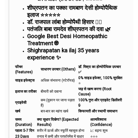
शीघ्रपतन का पक्का रामबाण देसी होम्योपैथिक
इलाज ⭐⭐⭐⭐⭐
डॉ. राजपाल लांबा होम्योपैथी हिसार 👨‍⚕️
पतंजलि बाबा रामदेव शीघ्रपतन की दवा 🌿
Google Best Desi Homeopathic
Treatment 🌐
Shighrapatan ka ilaj 35 years
experience ✨
फीचर
डॉ. मिश्रा का होम्योपैथिक उपचार
साधारण उपचार (Others)
(Features)
✅
0% साइड इफेक्ट, 100% सुरक्षित
साइड इफेक्ट्स
अधिक संभावना (स्टेरॉयड)
⭐
जड़ से खत्म करना (Root
इलाज का तरीका
बीमारी को दबाना
Cause)
कम (दुकान पर जाना पड़ता
100% गुप्त और प्राइवेट डिलीवरी
प्राइवेसी
है)
🔒
खर्च
बार-बार का महंगा खर्च
किफायती और स्थायी समाधान
समय
क्या सुधार दिखेगा? (Expected
आत्मविश्वास
(Duration)
Results)
(Confidence)
पहला 5-7 दिन
शरीर में ऊर्जा और स्फूर्ति महसूस होना
📈 बढ़ना शुरू
23 Days
तनाव में कमी और परफॉरमेंस में सुधार
⭐⭐⭐