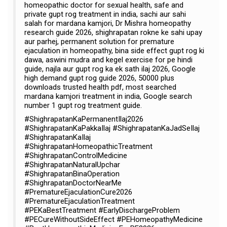
homeopathic doctor for sexual health, safe and
private gupt rog treatment in india, sachi aur sahi
salah for mardana kamjori, Dr Mishra homeopathy
research guide 2026, shighrapatan rokne ke sahi upay
aur parhej, permanent solution for premature
ejaculation in homeopathy, bina side effect gupt rog ki
dawa, aswini mudra and kegel exercise for pe hindi
guide, najla aur gupt rog ka ek sath ilaj 2026, Google
high demand gupt rog guide 2026, 50000 plus
downloads trusted health pdf, most searched
mardana kamjori treatment in india, Google search
number 1 gupt rog treatment guide.
#ShighrapatanKaPermanentIlaj2026
#ShighrapatanKaPakkaIlaj #ShighrapatanKaJadSeIlaj
#ShighrapatanKaIlaj
#ShighrapatanHomeopathicTreatment
#ShighrapatanControlMedicine
#ShighrapatanNaturalUpchar
#ShighrapatanBinaOperation
#ShighrapatanDoctorNearMe
#PrematureEjaculationCure2026
#PrematureEjaculationTreatment
#PEKaBestTreatment #EarlyDischargeProblem
#PECureWithoutSideEffect #PEHomeopathyMedicine