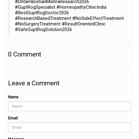
#DrRamkrishanMishraResearch2026
#GuptRogSpecialist #HomeopathyClinicIndia
#BestGuptRogDoctor2026
#ResearchBasedTreatment #NoSideEffectTreatment
#NoSurgeryTreatment #ResultOrientedClinic
#SafeGuptRogSolution2026
0
Comment
Leave a Comment
Name
Email