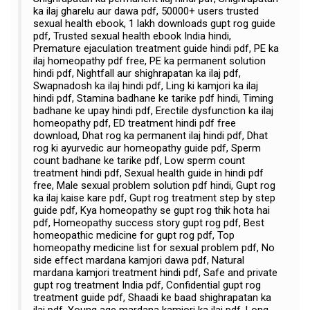
ka ilaj gharelu aur dawa pdf, 50000+ users trusted
sexual health ebook, 1 lakh downloads gupt rog guide
pdf, Trusted sexual health ebook India hindi,
Premature ejaculation treatment guide hindi pdf, PE ka
ilaj homeopathy pdf free, PE ka permanent solution
hindi pdf, Nightfall aur shighrapatan ka ilaj pdf,
Swapnadosh ka ilaj hindi pdf, Ling ki kamjori ka ilaj
hindi pdf, Stamina badhane ke tarike pdf hindi, Timing
badhane ke upay hindi pdf, Erectile dysfunction ka ilaj
homeopathy pdf, ED treatment hindi pdf free
download, Dhat rog ka permanent ilaj hindi pdf, Dhat
rog ki ayurvedic aur homeopathy guide pdf, Sperm
count badhane ke tarike pdf, Low sperm count
treatment hindi pdf, Sexual health guide in hindi pdf
free, Male sexual problem solution pdf hindi, Gupt rog
ka ilaj kaise kare pdf, Gupt rog treatment step by step
guide pdf, Kya homeopathy se gupt rog thik hota hai
pdf, Homeopathy success story gupt rog pdf, Best
homeopathic medicine for gupt rog pdf, Top
homeopathy medicine list for sexual problem pdf, No
side effect mardana kamjori dawa pdf, Natural
mardana kamjori treatment hindi pdf, Safe and private
gupt rog treatment India pdf, Confidential gupt rog
treatment guide pdf, Shaadi ke baad shighrapatan ka
ilaj pdf, Young age mardana kamjori ka ilaj pdf, Long