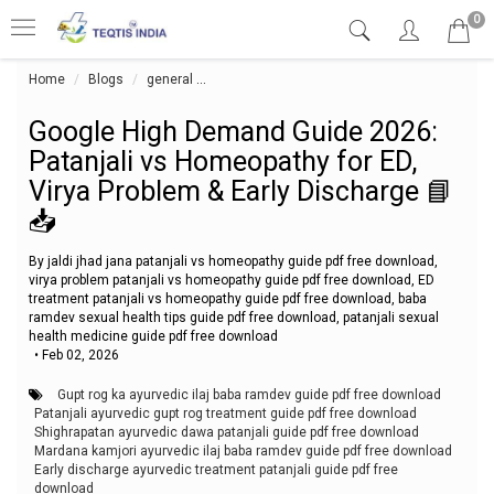
0
Home
Blogs
general
Google High Demand Guide 2026: Patanjali vs
Google High Demand Guide 2026:
Patanjali vs Homeopathy for ED,
Virya Problem & Early Discharge 📘
📥
By jaldi jhad jana patanjali vs homeopathy guide pdf free download,
virya problem patanjali vs homeopathy guide pdf free download, ED
treatment patanjali vs homeopathy guide pdf free download, baba
ramdev sexual health tips guide pdf free download, patanjali sexual
health medicine guide pdf free download
•
Feb 02, 2026
Gupt rog ka ayurvedic ilaj baba ramdev guide pdf free download
Patanjali ayurvedic gupt rog treatment guide pdf free download
Shighrapatan ayurvedic dawa patanjali guide pdf free download
Mardana kamjori ayurvedic ilaj baba ramdev guide pdf free download
Early discharge ayurvedic treatment patanjali guide pdf free
download