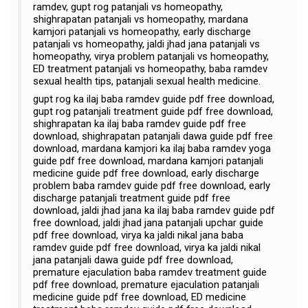
ramdev, gupt rog patanjali vs homeopathy,
shighrapatan patanjali vs homeopathy, mardana
kamjori patanjali vs homeopathy, early discharge
patanjali vs homeopathy, jaldi jhad jana patanjali vs
homeopathy, virya problem patanjali vs homeopathy,
ED treatment patanjali vs homeopathy, baba ramdev
sexual health tips, patanjali sexual health medicine.
gupt rog ka ilaj baba ramdev guide pdf free download,
gupt rog patanjali treatment guide pdf free download,
shighrapatan ka ilaj baba ramdev guide pdf free
download, shighrapatan patanjali dawa guide pdf free
download, mardana kamjori ka ilaj baba ramdev yoga
guide pdf free download, mardana kamjori patanjali
medicine guide pdf free download, early discharge
problem baba ramdev guide pdf free download, early
discharge patanjali treatment guide pdf free
download, jaldi jhad jana ka ilaj baba ramdev guide pdf
free download, jaldi jhad jana patanjali upchar guide
pdf free download, virya ka jaldi nikal jana baba
ramdev guide pdf free download, virya ka jaldi nikal
jana patanjali dawa guide pdf free download,
premature ejaculation baba ramdev treatment guide
pdf free download, premature ejaculation patanjali
medicine guide pdf free download, ED medicine