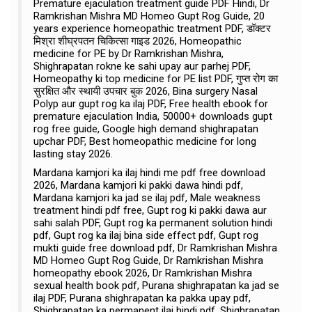
Premature ejaculation treatment guide PDF Hindi, Dr
Ramkrishan Mishra MD Homeo Gupt Rog Guide, 20
years experience homeopathic treatment PDF, डॉक्टर
मिश्रा शीघ्रपतन चिकित्सा गाइड 2026, Homeopathic
medicine for PE by Dr Ramkrishan Mishra,
Shighrapatan rokne ke sahi upay aur parhej PDF,
Homeopathy ki top medicine for PE list PDF, गुप्त रोग का
सुरक्षित और स्थायी उपचार बुक 2026, Bina surgery Nasal
Polyp aur gupt rog ka ilaj PDF, Free health ebook for
premature ejaculation India, 50000+ downloads gupt
rog free guide, Google high demand shighrapatan
upchar PDF, Best homeopathic medicine for long
lasting stay 2026.
Mardana kamjori ka ilaj hindi me pdf free download
2026, Mardana kamjori ki pakki dawa hindi pdf,
Mardana kamjori ka jad se ilaj pdf, Male weakness
treatment hindi pdf free, Gupt rog ki pakki dawa aur
sahi salah PDF, Gupt rog ka permanent solution hindi
pdf, Gupt rog ka ilaj bina side effect pdf, Gupt rog
mukti guide free download pdf, Dr Ramkrishan Mishra
MD Homeo Gupt Rog Guide, Dr Ramkrishan Mishra
homeopathy ebook 2026, Dr Ramkrishan Mishra
sexual health book pdf, Purana shighrapatan ka jad se
ilaj PDF, Purana shighrapatan ka pakka upay pdf,
Shighrapatan ka permanent ilaj hindi pdf, Shighrapatan