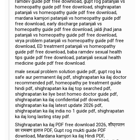
ramdev guide pdf free download, gupt rog patanjali vs
homeopathy guide pdf free download, shighrapatan
patanjali vs homeopathy guide pdf free download,
mardana kamjori patanjali vs homeopathy guide pdf
free download, early discharge patanjali vs
homeopathy guide pdf free download, jaldi jhad jana
patanjali vs homeopathy guide pdf free download,
virya problem patanjali vs homeopathy guide pdf free
download, ED treatment patanjali vs homeopathy
guide pdf free download, baba ramdev sexual health
tips guide pdf free download, patanjali sexual health
medicine guide pdf free download.
male sexual problem solution guide pdf, gupt rog ka
safe aur permanent ilaj pdf, shighrapatan ka ilaj doctor
recommended pdf, homeopathy pe treatment guide
hindi pdf, shighrapatan ka ilaj top searched pdf,
shighrapatan ke liye best homeo doctor guide pdf,
shighrapatan ka ilaj confidential pdf download,
shighrapatan ka ilaj latest update 2026 pdf,
shighrapatan ka ilaj india no 1 guide pdf, shighrapatan
ka ilaj long lasting stay pdf.
Shighrapatan ka ilaj PDF free download 2026, शीघ्रपतन
का रामबाण इलाज PDF, Gupt rog mukti guide PDF
download, Mardana kamjori ka ilaj Hindi PDF,