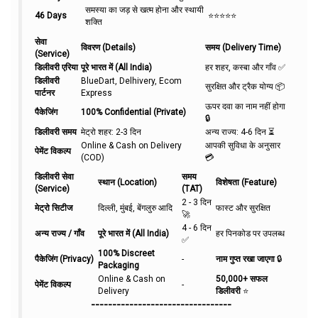
समस्या का जड़ से खत्म होना और स्थायी
46 Days
⭐⭐⭐⭐⭐
शक्ति
सेवा
विवरण (Details)
समय (Delivery Time)
(Service)
डिलीवरी एरिया
पूरे भारत में (All India)
हर शहर, कस्बा और गाँव ✅
डिलीवरी
BlueDart, Delhivery, Ecom
सुरक्षित और ट्रैक योग्य 📦
पार्टनर
Express
ऊपर दवा का नाम नहीं होगा
पैकेजिंग
100% Confidential (Private)
🔒
डिलीवरी समय
मेट्रो शहर: 2-3 दिन
अन्य राज्य: 4-6 दिन ⏳
Online & Cash on Delivery
आपकी सुविधा के अनुसार
पेमेंट विकल्प
(COD)
💳
डिलीवरी सेवा
समय
स्थान (Location)
विशेषता (Feature)
(Service)
(TAT)
2 - 3 दिन
मेट्रो सिटीज
दिल्ली, मुंबई, बेंगलुरु आदि
फास्ट और सुरक्षित
🚀
4 - 6 दिन
अन्य राज्य / गाँव
पूरे भारत में (All India)
हर पिनकोड पर उपलब्ध
✅
100% Discreet
पैकेजिंग (Privacy)
-
नाम गुप्त रखा जाएगा
🔒
Packaging
Online & Cash on
50,000+ सफल
पेमेंट विकल्प
-
Delivery
डिलीवरी
⭐
---------------------------------